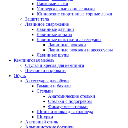
Парковые лыжи
Универсальные горные лыжи
Юниорские спортивные горные лыжи
Защита тела
Лавинное снаряжение
Лавинные датчики
Лавинные лопаты
Лавинные рюкзаки и аксессуары
Лавинные рюкзаки
Лавинные рюкзаки и аксессуары
Лавинные щупы
Кемпинговая мебель
Стулья и кресла для кемпинга
Шезлонги и кровати
Обувь
Аксессуары для обуви
Гамаши и бахилы
Стельки
Анатомические стельки
Стельки с подогревом
Формуемые стельки
Шипы и кошки для гололеда
Шнурки
Активный стиль
Альпинистские ботинки