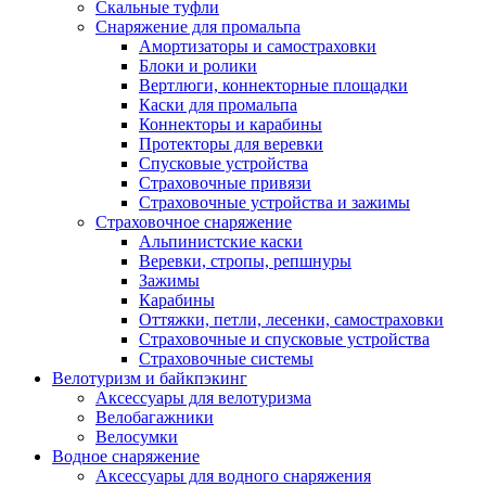
Скальные туфли
Снаряжение для промальпа
Амортизаторы и самостраховки
Блоки и ролики
Вертлюги, коннекторные площадки
Каски для промальпа
Коннекторы и карабины
Протекторы для веревки
Спусковые устройства
Страховочные привязи
Страховочные устройства и зажимы
Страховочное снаряжение
Альпинистские каски
Веревки, стропы, репшнуры
Зажимы
Карабины
Оттяжки, петли, лесенки, самостраховки
Страховочные и спусковые устройства
Страховочные системы
Велотуризм и байкпэкинг
Аксессуары для велотуризма
Велобагажники
Велосумки
Водное снаряжение
Аксессуары для водного снаряжения