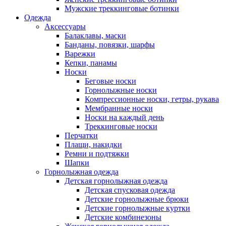
Мужские треккинговые ботинки
Одежда
Аксессуары
Балаклавы, маски
Банданы, повязки, шарфы
Варежки
Кепки, панамы
Носки
Беговые носки
Горнолыжные носки
Компрессионные носки, гетры, рукава
Мембранные носки
Носки на каждый день
Треккинговые носки
Перчатки
Плащи, накидки
Ремни и подтяжки
Шапки
Горнолыжная одежда
Детская горнолыжная одежда
Детская спусковая одежда
Детские горнолыжные брюки
Детские горнолыжные куртки
Детские комбинезоны