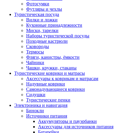
Фотосумки
Футляры и чехлы
Туристическая посуда
Вилки и ложки
Кухонные принадлежности
Миски, тарелки
Наборы туристической посуды
Походные кастрюли
Сковороды
Термосы
Фляги, канистры, ёмкости
Чайники
Чашки, кружки, стаканы
Туристические коврики и матрасы
Аксессуары к коврикам и матрасам
Надувные коврики
Самонадувающиеся коврики
Сидушки
Туристические пенки
Электроника и навигация
Бинокли
Источники питания
Аккумуляторы и пауэрбанки
Аксессуары для источников питания
Батарейки