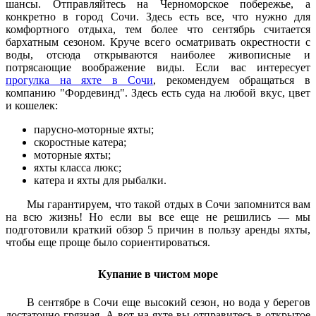
шансы. Отправляйтесь на Черноморское побережье, а
конкретно в город Сочи. Здесь есть все, что нужно для
комфортного отдыха, тем более что сентябрь считается
бархатным сезоном. Круче всего осматривать окрестности с
воды, отсюда открываются наиболее живописные и
потрясающие воображение виды. Если вас интересует
прогулка на яхте в Сочи
, рекомендуем обращаться в
компанию "Фордевинд". Здесь есть суда на любой вкус, цвет
и кошелек:
парусно-моторные яхты;
скоростные катера;
моторные яхты;
яхты класса люкс;
катера и яхты для рыбалки.
Мы гарантируем, что такой отдых в Сочи запомнится вам
на всю жизнь! Но если вы все еще не решились — мы
подготовили краткий обзор 5 причин в пользу аренды яхты,
чтобы еще проще было сориентироваться.
Купание в чистом море
В сентябре в Сочи еще высокий сезон, но вода у берегов
достаточно грязная. А вот на яхте вы отправитесь в открытое