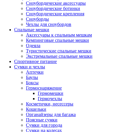
Сноубордические аксессуары
Сноубордические ботинки
Сноубордические крепления
Сноуборды
Чехлы для сноубордов
Спальные мешки
Аксессуары к спальным мешкам
Кемпинговые спальные мешки
Одеяла
Туристические спальные мешки
Экстремальные спальные мешки
Спортивное питание
Сумки и чехлы
Аптечки
Баулы
Боксы
Гермоснаряжение
Гермомешки
Гермочехлы
Косметички, несессеры
Кошельки
Органайзеры для багажа
Поясные сумки
Сумки для города
Сумки на колесах