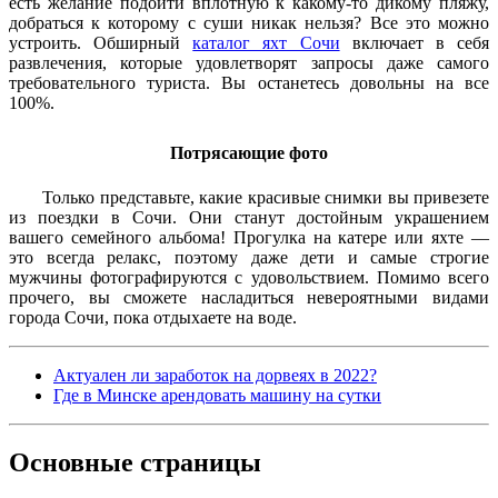
есть желание подойти вплотную к какому-то дикому пляжу,
добраться к которому с суши никак нельзя? Все это можно
устроить. Обширный
каталог яхт Сочи
включает в себя
развлечения, которые удовлетворят запросы даже самого
требовательного туриста. Вы останетесь довольны на все
100%.
Потрясающие фото
Только представьте, какие красивые снимки вы привезете
из поездки в Сочи. Они станут достойным украшением
вашего семейного альбома! Прогулка на катере или яхте —
это всегда релакс, поэтому даже дети и самые строгие
мужчины фотографируются с удовольствием. Помимо всего
прочего, вы сможете насладиться невероятными видами
города Сочи, пока отдыхаете на воде.
Актуален ли заработок на дорвеях в 2022?
Где в Минске арендовать машину на сутки
Основные
страницы