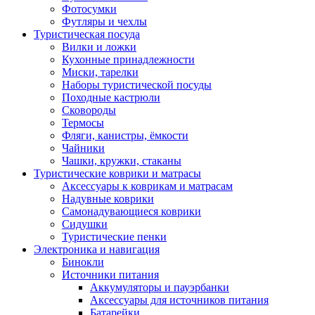
Фотосумки
Футляры и чехлы
Туристическая посуда
Вилки и ложки
Кухонные принадлежности
Миски, тарелки
Наборы туристической посуды
Походные кастрюли
Сковороды
Термосы
Фляги, канистры, ёмкости
Чайники
Чашки, кружки, стаканы
Туристические коврики и матрасы
Аксессуары к коврикам и матрасам
Надувные коврики
Самонадувающиеся коврики
Сидушки
Туристические пенки
Электроника и навигация
Бинокли
Источники питания
Аккумуляторы и пауэрбанки
Аксессуары для источников питания
Батарейки