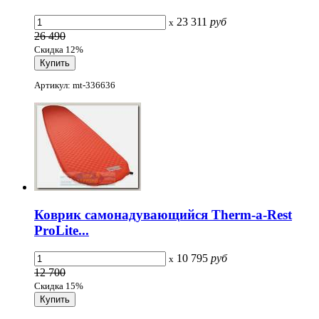
23 311
руб
x
26 490
Скидка 12%
Артикул: mt-336636
Коврик самонадувающийся Therm-a-Rest
ProLite...
10 795
руб
x
12 700
Скидка 15%