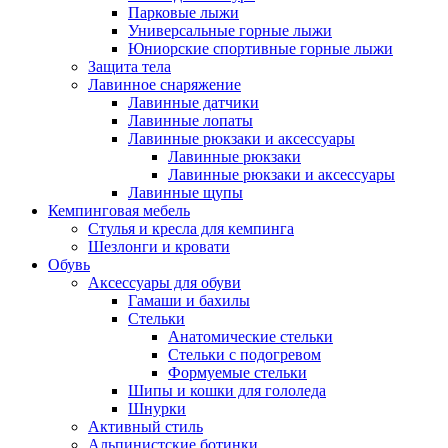
Парковые лыжи
Универсальные горные лыжи
Юниорские спортивные горные лыжи
Защита тела
Лавинное снаряжение
Лавинные датчики
Лавинные лопаты
Лавинные рюкзаки и аксессуары
Лавинные рюкзаки
Лавинные рюкзаки и аксессуары
Лавинные щупы
Кемпинговая мебель
Стулья и кресла для кемпинга
Шезлонги и кровати
Обувь
Аксессуары для обуви
Гамаши и бахилы
Стельки
Анатомические стельки
Стельки с подогревом
Формуемые стельки
Шипы и кошки для гололеда
Шнурки
Активный стиль
Альпинистские ботинки