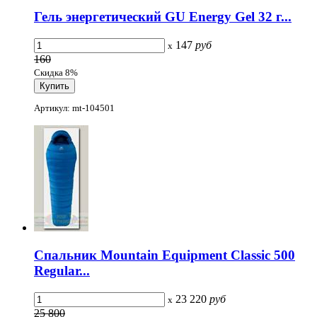
Гель энергетический GU Energy Gel 32 г...
147
руб
x
160
Скидка 8%
Артикул: mt-104501
Спальник Mountain Equipment Classic 500
Regular...
23 220
руб
x
25 800