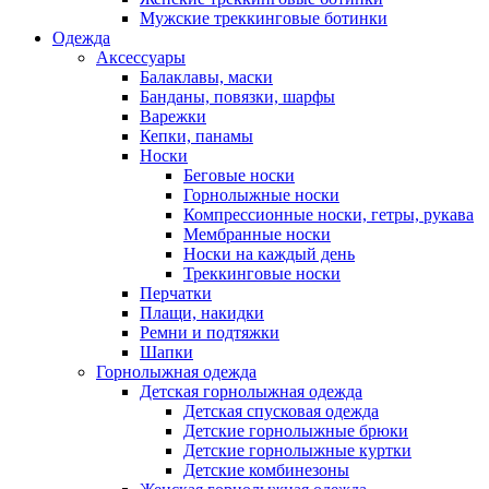
Мужские треккинговые ботинки
Одежда
Аксессуары
Балаклавы, маски
Банданы, повязки, шарфы
Варежки
Кепки, панамы
Носки
Беговые носки
Горнолыжные носки
Компрессионные носки, гетры, рукава
Мембранные носки
Носки на каждый день
Треккинговые носки
Перчатки
Плащи, накидки
Ремни и подтяжки
Шапки
Горнолыжная одежда
Детская горнолыжная одежда
Детская спусковая одежда
Детские горнолыжные брюки
Детские горнолыжные куртки
Детские комбинезоны