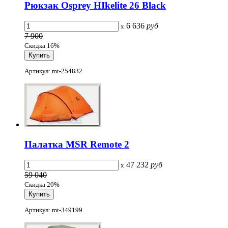
Рюкзак Osprey HIkelite 26 Black
6 636
руб
x
7 900
Скидка 16%
Артикул: mt-254832
Палатка MSR Remote 2
47 232
руб
x
59 040
Скидка 20%
Артикул: mt-349199