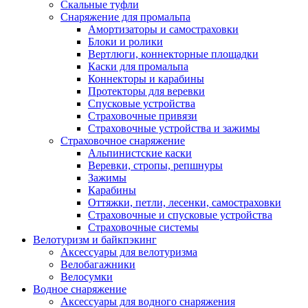
Скальные туфли
Снаряжение для промальпа
Амортизаторы и самостраховки
Блоки и ролики
Вертлюги, коннекторные площадки
Каски для промальпа
Коннекторы и карабины
Протекторы для веревки
Спусковые устройства
Страховочные привязи
Страховочные устройства и зажимы
Страховочное снаряжение
Альпинистские каски
Веревки, стропы, репшнуры
Зажимы
Карабины
Оттяжки, петли, лесенки, самостраховки
Страховочные и спусковые устройства
Страховочные системы
Велотуризм и байкпэкинг
Аксессуары для велотуризма
Велобагажники
Велосумки
Водное снаряжение
Аксессуары для водного снаряжения