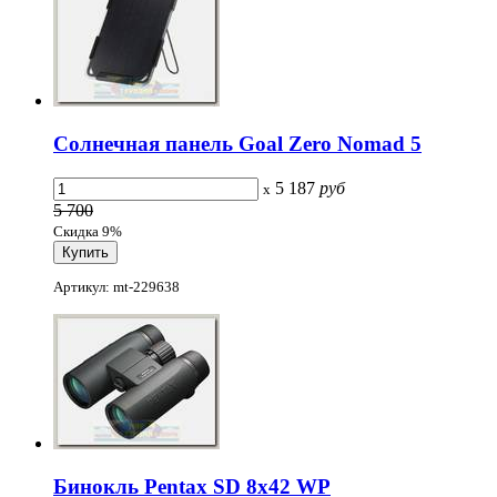
Солнечная панель Goal Zero Nomad 5
5 187
руб
x
5 700
Скидка 9%
Артикул: mt-229638
Бинокль Pentax SD 8x42 WP