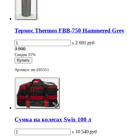
Термос Thermos FBB-750 Hammered Grey
2 691
руб
x
3 900
Скидка 31%
Артикул: mt-205311
Сумка на колесах Swix 100 л
10 540
руб
x