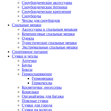
Сноубордические аксессуары
Сноубордические ботинки
Сноубордические крепления
Сноуборды
Чехлы для сноубордов
Спальные мешки
Аксессуары к спальным мешкам
Кемпинговые спальные мешки
Одеяла
Туристические спальные мешки
Экстремальные спальные мешки
Спортивное питание
Сумки и чехлы
Аптечки
Баулы
Боксы
Гермоснаряжение
Гермомешки
Гермочехлы
Косметички, несессеры
Кошельки
Органайзеры для багажа
Поясные сумки
Сумки для города
Сумки на колесах