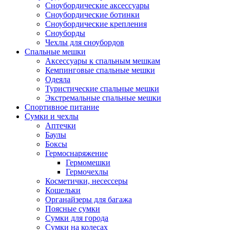
Сноубордические аксессуары
Сноубордические ботинки
Сноубордические крепления
Сноуборды
Чехлы для сноубордов
Спальные мешки
Аксессуары к спальным мешкам
Кемпинговые спальные мешки
Одеяла
Туристические спальные мешки
Экстремальные спальные мешки
Спортивное питание
Сумки и чехлы
Аптечки
Баулы
Боксы
Гермоснаряжение
Гермомешки
Гермочехлы
Косметички, несессеры
Кошельки
Органайзеры для багажа
Поясные сумки
Сумки для города
Сумки на колесах