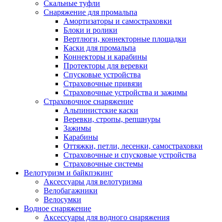
Скальные туфли
Снаряжение для промальпа
Амортизаторы и самостраховки
Блоки и ролики
Вертлюги, коннекторные площадки
Каски для промальпа
Коннекторы и карабины
Протекторы для веревки
Спусковые устройства
Страховочные привязи
Страховочные устройства и зажимы
Страховочное снаряжение
Альпинистские каски
Веревки, стропы, репшнуры
Зажимы
Карабины
Оттяжки, петли, лесенки, самостраховки
Страховочные и спусковые устройства
Страховочные системы
Велотуризм и байкпэкинг
Аксессуары для велотуризма
Велобагажники
Велосумки
Водное снаряжение
Аксессуары для водного снаряжения