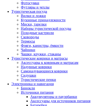
Фотосумки
Футляры и чехлы
Туристическая посуда
Вилки и ложки
Кухонные принадлежности
Миски, тарелки
Наборы туристической посуды
Походные кастрюли
Сковороды
Термосы
Фляги, канистры, ёмкости
Чайники
Чашки, кружки, стаканы
Туристические коврики и матрасы
Аксессуары к коврикам и матрасам
Надувные коврики
Самонадувающиеся коврики
Сидушки
Туристические пенки
Электроника и навигация
Бинокли
Источники питания
Аккумуляторы и пауэрбанки
Аксессуары для источников питания
Батарейки