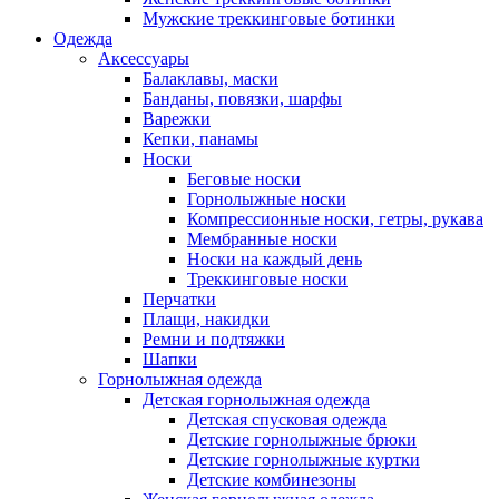
Мужские треккинговые ботинки
Одежда
Аксессуары
Балаклавы, маски
Банданы, повязки, шарфы
Варежки
Кепки, панамы
Носки
Беговые носки
Горнолыжные носки
Компрессионные носки, гетры, рукава
Мембранные носки
Носки на каждый день
Треккинговые носки
Перчатки
Плащи, накидки
Ремни и подтяжки
Шапки
Горнолыжная одежда
Детская горнолыжная одежда
Детская спусковая одежда
Детские горнолыжные брюки
Детские горнолыжные куртки
Детские комбинезоны