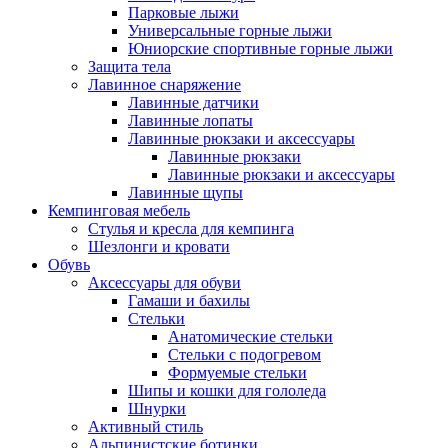
Парковые лыжи
Универсальные горные лыжи
Юниорские спортивные горные лыжи
Защита тела
Лавинное снаряжение
Лавинные датчики
Лавинные лопаты
Лавинные рюкзаки и аксессуары
Лавинные рюкзаки
Лавинные рюкзаки и аксессуары
Лавинные щупы
Кемпинговая мебель
Стулья и кресла для кемпинга
Шезлонги и кровати
Обувь
Аксессуары для обуви
Гамаши и бахилы
Стельки
Анатомические стельки
Стельки с подогревом
Формуемые стельки
Шипы и кошки для гололеда
Шнурки
Активный стиль
Альпинистские ботинки