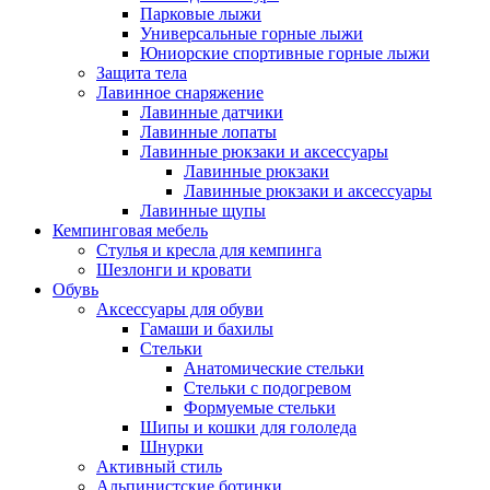
Парковые лыжи
Универсальные горные лыжи
Юниорские спортивные горные лыжи
Защита тела
Лавинное снаряжение
Лавинные датчики
Лавинные лопаты
Лавинные рюкзаки и аксессуары
Лавинные рюкзаки
Лавинные рюкзаки и аксессуары
Лавинные щупы
Кемпинговая мебель
Стулья и кресла для кемпинга
Шезлонги и кровати
Обувь
Аксессуары для обуви
Гамаши и бахилы
Стельки
Анатомические стельки
Стельки с подогревом
Формуемые стельки
Шипы и кошки для гололеда
Шнурки
Активный стиль
Альпинистские ботинки