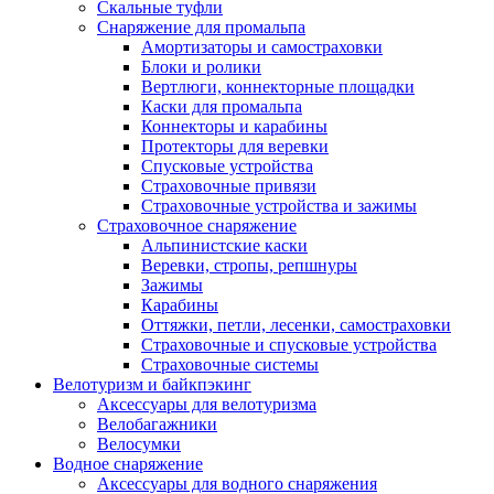
Скальные туфли
Снаряжение для промальпа
Амортизаторы и самостраховки
Блоки и ролики
Вертлюги, коннекторные площадки
Каски для промальпа
Коннекторы и карабины
Протекторы для веревки
Спусковые устройства
Страховочные привязи
Страховочные устройства и зажимы
Страховочное снаряжение
Альпинистские каски
Веревки, стропы, репшнуры
Зажимы
Карабины
Оттяжки, петли, лесенки, самостраховки
Страховочные и спусковые устройства
Страховочные системы
Велотуризм и байкпэкинг
Аксессуары для велотуризма
Велобагажники
Велосумки
Водное снаряжение
Аксессуары для водного снаряжения