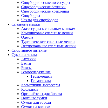
Сноубордические аксессуары
Сноубордические ботинки
Сноубордические крепления
Сноуборды
Чехлы для сноубордов
Спальные мешки
Аксессуары к спальным мешкам
Кемпинговые спальные мешки
Одеяла
Туристические спальные мешки
Экстремальные спальные мешки
Спортивное питание
Сумки и чехлы
Аптечки
Баулы
Боксы
Гермоснаряжение
Гермомешки
Гермочехлы
Косметички, несессеры
Кошельки
Органайзеры для багажа
Поясные сумки
Сумки для города
Сумки на колесах