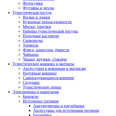
Фотосумки
Футляры и чехлы
Туристическая посуда
Вилки и ложки
Кухонные принадлежности
Миски, тарелки
Наборы туристической посуды
Походные кастрюли
Сковороды
Термосы
Фляги, канистры, ёмкости
Чайники
Чашки, кружки, стаканы
Туристические коврики и матрасы
Аксессуары к коврикам и матрасам
Надувные коврики
Самонадувающиеся коврики
Сидушки
Туристические пенки
Электроника и навигация
Бинокли
Источники питания
Аккумуляторы и пауэрбанки
Аксессуары для источников питания
Батарейки