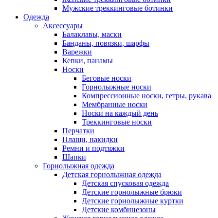
Мужские треккинговые ботинки
Одежда
Аксессуары
Балаклавы, маски
Банданы, повязки, шарфы
Варежки
Кепки, панамы
Носки
Беговые носки
Горнолыжные носки
Компрессионные носки, гетры, рукава
Мембранные носки
Носки на каждый день
Треккинговые носки
Перчатки
Плащи, накидки
Ремни и подтяжки
Шапки
Горнолыжная одежда
Детская горнолыжная одежда
Детская спусковая одежда
Детские горнолыжные брюки
Детские горнолыжные куртки
Детские комбинезоны