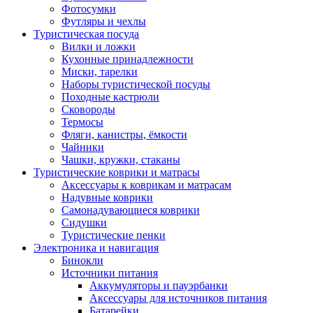
Фотосумки
Футляры и чехлы
Туристическая посуда
Вилки и ложки
Кухонные принадлежности
Миски, тарелки
Наборы туристической посуды
Походные кастрюли
Сковороды
Термосы
Фляги, канистры, ёмкости
Чайники
Чашки, кружки, стаканы
Туристические коврики и матрасы
Аксессуары к коврикам и матрасам
Надувные коврики
Самонадувающиеся коврики
Сидушки
Туристические пенки
Электроника и навигация
Бинокли
Источники питания
Аккумуляторы и пауэрбанки
Аксессуары для источников питания
Батарейки