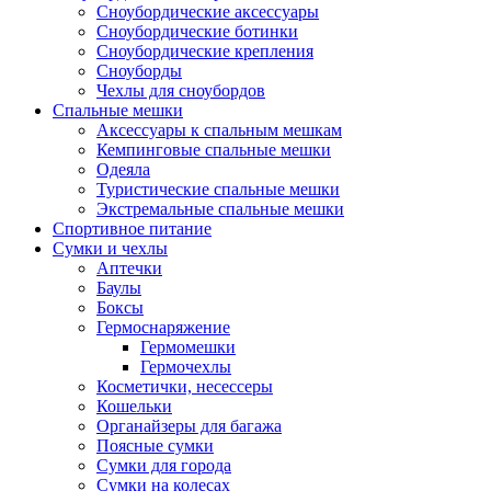
Сноубордические аксессуары
Сноубордические ботинки
Сноубордические крепления
Сноуборды
Чехлы для сноубордов
Спальные мешки
Аксессуары к спальным мешкам
Кемпинговые спальные мешки
Одеяла
Туристические спальные мешки
Экстремальные спальные мешки
Спортивное питание
Сумки и чехлы
Аптечки
Баулы
Боксы
Гермоснаряжение
Гермомешки
Гермочехлы
Косметички, несессеры
Кошельки
Органайзеры для багажа
Поясные сумки
Сумки для города
Сумки на колесах