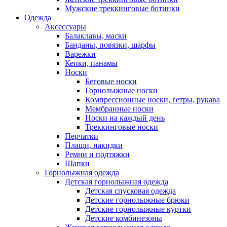
Мужские треккинговые ботинки
Одежда
Аксессуары
Балаклавы, маски
Банданы, повязки, шарфы
Варежки
Кепки, панамы
Носки
Беговые носки
Горнолыжные носки
Компрессионные носки, гетры, рукава
Мембранные носки
Носки на каждый день
Треккинговые носки
Перчатки
Плащи, накидки
Ремни и подтяжки
Шапки
Горнолыжная одежда
Детская горнолыжная одежда
Детская спусковая одежда
Детские горнолыжные брюки
Детские горнолыжные куртки
Детские комбинезоны