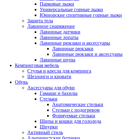
Парковые лыжи
Универсальные горные лыжи
Юниорские спортивные горные лыжи
Защита тела
Лавинное снаряжение
Лавинные датчики
Лавинные лопаты
Лавинные рюкзаки и аксессуары
Лавинные рюкзаки
Лавинные рюкзаки и аксессуары
Лавинные щупы
Кемпинговая мебель
Стулья и кресла для кемпинга
Шезлонги и кровати
Обувь
Аксессуары для обуви
Гамаши и бахилы
Стельки
Анатомические стельки
Стельки с подогревом
Формуемые стельки
Шипы и кошки для гололеда
Шнурки
Активный стиль
Альпинистские ботинки