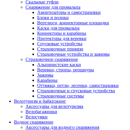
Скальные туфли
Снаряжение для промальпа
Амортизаторы и самостраховки
Блоки и ролики
Вертлюги, коннекторные площадки
Каски для промальпа
Коннекторы и карабины
Протекторы для веревки
Спусковые устройства
Страховочные привязи
Страховочные устройства и зажимы
Страховочное снаряжение
Альпинистские каски
Веревки, стропы, репшнуры
Зажимы
Карабины
Оттяжки, петли, лесенки, самостраховки
Страховочные и спусковые устройства
Страховочные системы
Велотуризм и байкпэкинг
Аксессуары для велотуризма
Велобагажники
Велосумки
Водное снаряжение
Аксессуары для водного снаряжения