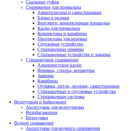
Скальные туфли
Снаряжение для промальпа
Амортизаторы и самостраховки
Блоки и ролики
Вертлюги, коннекторные площадки
Каски для промальпа
Коннекторы и карабины
Протекторы для веревки
Спусковые устройства
Страховочные привязи
Страховочные устройства и зажимы
Страховочное снаряжение
Альпинистские каски
Веревки, стропы, репшнуры
Зажимы
Карабины
Оттяжки, петли, лесенки, самостраховки
Страховочные и спусковые устройства
Страховочные системы
Велотуризм и байкпэкинг
Аксессуары для велотуризма
Велобагажники
Велосумки
Водное снаряжение
Аксессуары для водного снаряжения