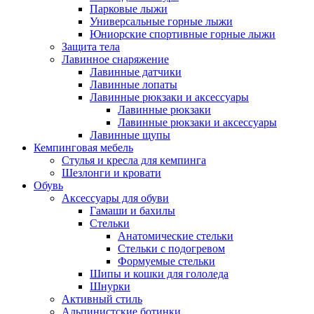
Парковые лыжи
Универсальные горные лыжи
Юниорские спортивные горные лыжи
Защита тела
Лавинное снаряжение
Лавинные датчики
Лавинные лопаты
Лавинные рюкзаки и аксессуары
Лавинные рюкзаки
Лавинные рюкзаки и аксессуары
Лавинные щупы
Кемпинговая мебель
Стулья и кресла для кемпинга
Шезлонги и кровати
Обувь
Аксессуары для обуви
Гамаши и бахилы
Стельки
Анатомические стельки
Стельки с подогревом
Формуемые стельки
Шипы и кошки для гололеда
Шнурки
Активный стиль
Альпинистские ботинки