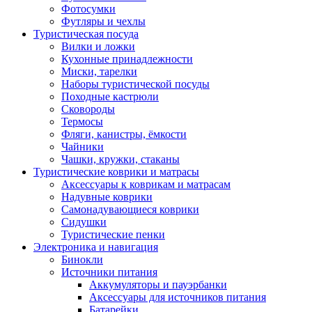
Фотосумки
Футляры и чехлы
Туристическая посуда
Вилки и ложки
Кухонные принадлежности
Миски, тарелки
Наборы туристической посуды
Походные кастрюли
Сковороды
Термосы
Фляги, канистры, ёмкости
Чайники
Чашки, кружки, стаканы
Туристические коврики и матрасы
Аксессуары к коврикам и матрасам
Надувные коврики
Самонадувающиеся коврики
Сидушки
Туристические пенки
Электроника и навигация
Бинокли
Источники питания
Аккумуляторы и пауэрбанки
Аксессуары для источников питания
Батарейки