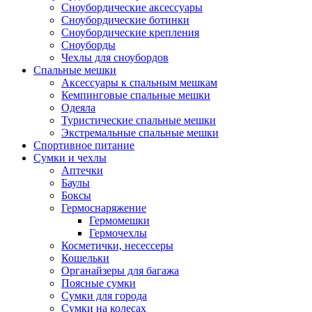
Сноубордические аксессуары
Сноубордические ботинки
Сноубордические крепления
Сноуборды
Чехлы для сноубордов
Спальные мешки
Аксессуары к спальным мешкам
Кемпинговые спальные мешки
Одеяла
Туристические спальные мешки
Экстремальные спальные мешки
Спортивное питание
Сумки и чехлы
Аптечки
Баулы
Боксы
Гермоснаряжение
Гермомешки
Гермочехлы
Косметички, несессеры
Кошельки
Органайзеры для багажа
Поясные сумки
Сумки для города
Сумки на колесах