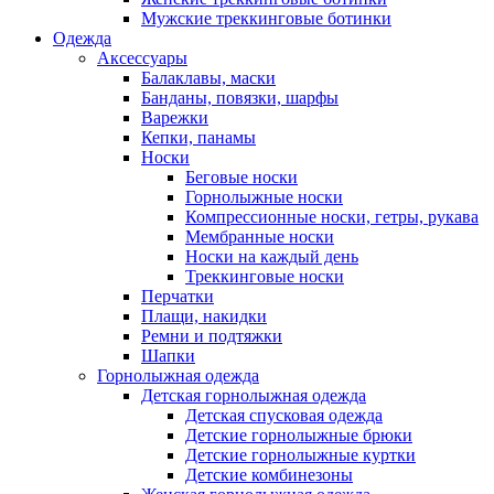
Мужские треккинговые ботинки
Одежда
Аксессуары
Балаклавы, маски
Банданы, повязки, шарфы
Варежки
Кепки, панамы
Носки
Беговые носки
Горнолыжные носки
Компрессионные носки, гетры, рукава
Мембранные носки
Носки на каждый день
Треккинговые носки
Перчатки
Плащи, накидки
Ремни и подтяжки
Шапки
Горнолыжная одежда
Детская горнолыжная одежда
Детская спусковая одежда
Детские горнолыжные брюки
Детские горнолыжные куртки
Детские комбинезоны