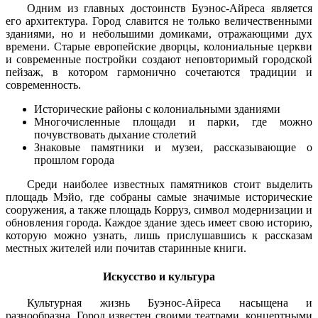
Одним из главных достоинств Буэнос-Айреса является
его архитектура. Город славится не только величественными
зданиями, но и небольшими домиками, отражающими дух
времени. Старые европейские дворцы, колониальные церкви
и современные постройки создают неповторимый городской
пейзаж, в котором гармонично сочетаются традиции и
современность.
Исторические районы с колониальными зданиями
Многочисленные площади и парки, где можно
почувствовать дыхание столетий
Знаковые памятники и музеи, рассказывающие о
прошлом города
Среди наиболее известных памятников стоит выделить
площадь Мэйо, где собраны самые значимые исторические
сооружения, а также площадь Корруз, символ модернизации и
обновления города. Каждое здание здесь имеет свою историю,
которую можно узнать, лишь прислушавшись к рассказам
местных жителей или почитав старинные книги.
Искусство и культура
Культурная жизнь Буэнос-Айреса насыщена и
разнообразна. Город известен своими театрами, концертными