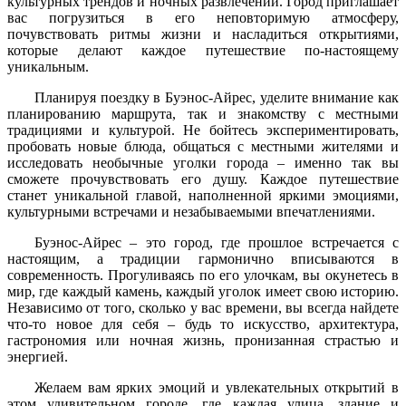
культурных трендов и ночных развлечений. Город приглашает
вас погрузиться в его неповторимую атмосферу,
почувствовать ритмы жизни и насладиться открытиями,
которые делают каждое путешествие по-настоящему
уникальным.
Планируя поездку в Буэнос-Айрес, уделите внимание как
планированию маршрута, так и знакомству с местными
традициями и культурой. Не бойтесь экспериментировать,
пробовать новые блюда, общаться с местными жителями и
исследовать необычные уголки города – именно так вы
сможете прочувствовать его душу. Каждое путешествие
станет уникальной главой, наполненной яркими эмоциями,
культурными встречами и незабываемыми впечатлениями.
Буэнос-Айрес – это город, где прошлое встречается с
настоящим, а традиции гармонично вписываются в
современность. Прогуливаясь по его улочкам, вы окунетесь в
мир, где каждый камень, каждый уголок имеет свою историю.
Независимо от того, сколько у вас времени, вы всегда найдете
что-то новое для себя – будь то искусство, архитектура,
гастрономия или ночная жизнь, пронизанная страстью и
энергией.
Желаем вам ярких эмоций и увлекательных открытий в
этом удивительном городе, где каждая улица, здание и