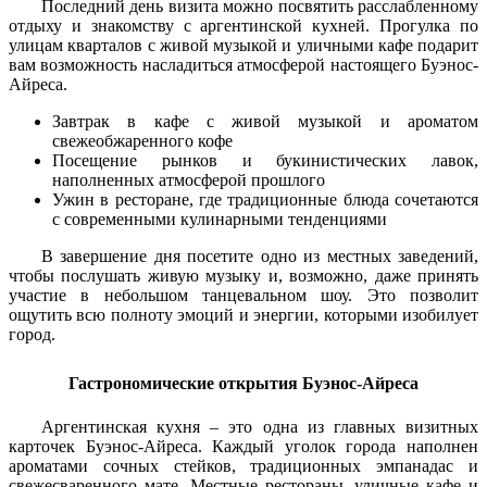
Последний день визита можно посвятить расслабленному
отдыху и знакомству с аргентинской кухней. Прогулка по
улицам кварталов с живой музыкой и уличными кафе подарит
вам возможность насладиться атмосферой настоящего Буэнос-
Айреса.
Завтрак в кафе с живой музыкой и ароматом
свежеобжаренного кофе
Посещение рынков и букинистических лавок,
наполненных атмосферой прошлого
Ужин в ресторане, где традиционные блюда сочетаются
с современными кулинарными тенденциями
В завершение дня посетите одно из местных заведений,
чтобы послушать живую музыку и, возможно, даже принять
участие в небольшом танцевальном шоу. Это позволит
ощутить всю полноту эмоций и энергии, которыми изобилует
город.
Гастрономические открытия Буэнос-Айреса
Аргентинская кухня – это одна из главных визитных
карточек Буэнос-Айреса. Каждый уголок города наполнен
ароматами сочных стейков, традиционных эмпанадас и
свежесваренного мате. Местные рестораны, уличные кафе и