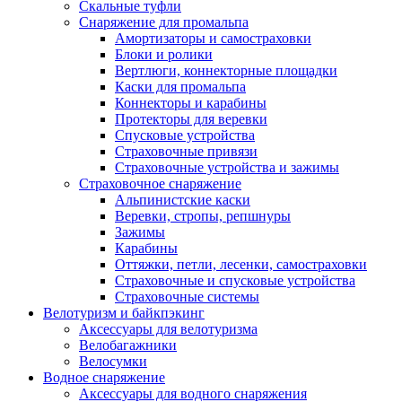
Скальные туфли
Снаряжение для промальпа
Амортизаторы и самостраховки
Блоки и ролики
Вертлюги, коннекторные площадки
Каски для промальпа
Коннекторы и карабины
Протекторы для веревки
Спусковые устройства
Страховочные привязи
Страховочные устройства и зажимы
Страховочное снаряжение
Альпинистские каски
Веревки, стропы, репшнуры
Зажимы
Карабины
Оттяжки, петли, лесенки, самостраховки
Страховочные и спусковые устройства
Страховочные системы
Велотуризм и байкпэкинг
Аксессуары для велотуризма
Велобагажники
Велосумки
Водное снаряжение
Аксессуары для водного снаряжения