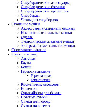
Сноубордические аксессуары
Сноубордические ботинки
Сноубордические крепления
Сноуборды
Чехлы для сноубордов
Спальные мешки
Аксессуары к спальным мешкам
Кемпинговые спальные мешки
Одеяла
Туристические спальные мешки
Экстремальные спальные мешки
Спортивное питание
Сумки и чехлы
Аптечки
Баулы
Боксы
Гермоснаряжение
Гермомешки
Гермочехлы
Косметички, несессеры
Кошельки
Органайзеры для багажа
Поясные сумки
Сумки для города
Сумки на колесах