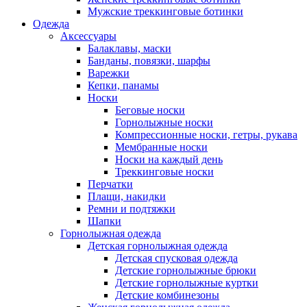
Мужские треккинговые ботинки
Одежда
Аксессуары
Балаклавы, маски
Банданы, повязки, шарфы
Варежки
Кепки, панамы
Носки
Беговые носки
Горнолыжные носки
Компрессионные носки, гетры, рукава
Мембранные носки
Носки на каждый день
Треккинговые носки
Перчатки
Плащи, накидки
Ремни и подтяжки
Шапки
Горнолыжная одежда
Детская горнолыжная одежда
Детская спусковая одежда
Детские горнолыжные брюки
Детские горнолыжные куртки
Детские комбинезоны