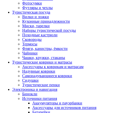
Фотосумки
Футляры и чехлы
Туристическая посуда
Вилки и ложки
Кухонные принадлежности
Миски, тарелки
Наборы туристической посуды
Походные кастрюли
Сковороды
Термосы
Фляги, канистры, ёмкости
Чайники
Чашки, кружки, стаканы
Туристические коврики и матрасы
Аксессуары к коврикам и матрасам
Надувные коврики
Самонадувающиеся коврики
Сидушки
Туристические пенки
Электроника и навигация
Бинокли
Источники питания
Аккумуляторы и пауэрбанки
Аксессуары для источников питания
Батарейки