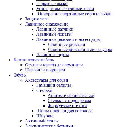
Парковые лыжи
Универсальные горные лыжи
Юниорские спортивные горные лыжи
Защита тела
Лавинное снаряжение
Лавинные датчики
Лавинные лопаты
Лавинные рюкзаки и аксессуары
Лавинные рюкзаки
Лавинные рюкзаки и аксессуары
Лавинные щупы
Кемпинговая мебель
Стулья и кресла для кемпинга
Шезлонги и кровати
Обувь
Аксессуары для обуви
Гамаши и бахилы
Стельки
Анатомические стельки
Стельки с подогревом
Формуемые стельки
Шипы и кошки для гололеда
Шнурки
Активный стиль
Альпинистские ботинки