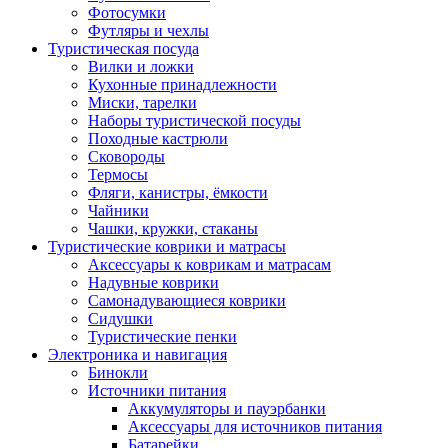
Фотосумки
Футляры и чехлы
Туристическая посуда
Вилки и ложки
Кухонные принадлежности
Миски, тарелки
Наборы туристической посуды
Походные кастрюли
Сковороды
Термосы
Фляги, канистры, ёмкости
Чайники
Чашки, кружки, стаканы
Туристические коврики и матрасы
Аксессуары к коврикам и матрасам
Надувные коврики
Самонадувающиеся коврики
Сидушки
Туристические пенки
Электроника и навигация
Бинокли
Источники питания
Аккумуляторы и пауэрбанки
Аксессуары для источников питания
Батарейки