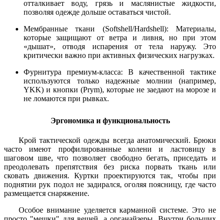
отталкивает воду, грязь и маслянистые жидкости,
позволяя одежде дольше оставаться чистой.
Мембранные ткани (Softshell/Hardshell): Материалы,
которые защищают от ветра и ливня, но при этом
«дышат», отводя испарения от тела наружу. Это
критически важно при активных физических нагрузках.
Фурнитура премиум-класса: В качественной тактике
используются только надежные молнии (например,
YKK) и кнопки (Prym), которые не заедают на морозе и
не ломаются при рывках.
Эргономика и функциональность
Крой тактической одежды всегда анатомический. Брюки
часто имеют профилированные колени и ластовицу в
шаговом шве, что позволяет свободно бегать, приседать и
преодолевать препятствия без риска порвать ткань или
сковать движения. Куртки проектируются так, чтобы при
поднятии рук подол не задирался, оголяя поясницу, где часто
размещается снаряжение.
Особое внимание уделяется карманной системе. Это не
просто "мешки" для вещей, а органайзеры. Внутри больших