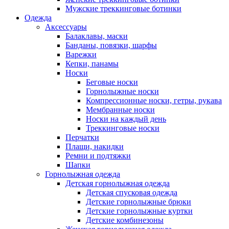
Мужские треккинговые ботинки
Одежда
Аксессуары
Балаклавы, маски
Банданы, повязки, шарфы
Варежки
Кепки, панамы
Носки
Беговые носки
Горнолыжные носки
Компрессионные носки, гетры, рукава
Мембранные носки
Носки на каждый день
Треккинговые носки
Перчатки
Плащи, накидки
Ремни и подтяжки
Шапки
Горнолыжная одежда
Детская горнолыжная одежда
Детская спусковая одежда
Детские горнолыжные брюки
Детские горнолыжные куртки
Детские комбинезоны