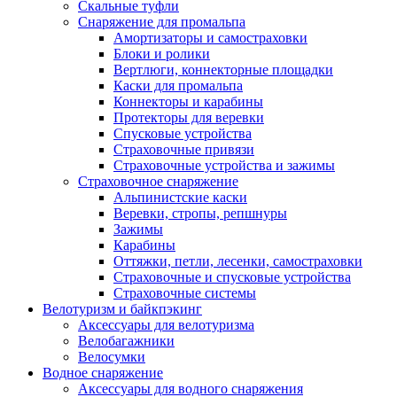
Скальные туфли
Снаряжение для промальпа
Амортизаторы и самостраховки
Блоки и ролики
Вертлюги, коннекторные площадки
Каски для промальпа
Коннекторы и карабины
Протекторы для веревки
Спусковые устройства
Страховочные привязи
Страховочные устройства и зажимы
Страховочное снаряжение
Альпинистские каски
Веревки, стропы, репшнуры
Зажимы
Карабины
Оттяжки, петли, лесенки, самостраховки
Страховочные и спусковые устройства
Страховочные системы
Велотуризм и байкпэкинг
Аксессуары для велотуризма
Велобагажники
Велосумки
Водное снаряжение
Аксессуары для водного снаряжения