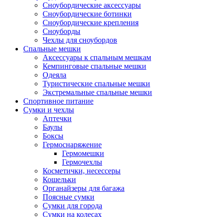
Сноубордические аксессуары
Сноубордические ботинки
Сноубордические крепления
Сноуборды
Чехлы для сноубордов
Спальные мешки
Аксессуары к спальным мешкам
Кемпинговые спальные мешки
Одеяла
Туристические спальные мешки
Экстремальные спальные мешки
Спортивное питание
Сумки и чехлы
Аптечки
Баулы
Боксы
Гермоснаряжение
Гермомешки
Гермочехлы
Косметички, несессеры
Кошельки
Органайзеры для багажа
Поясные сумки
Сумки для города
Сумки на колесах