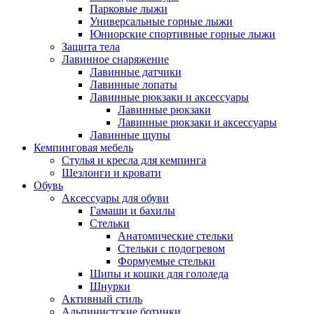
Парковые лыжи
Универсальные горные лыжи
Юниорские спортивные горные лыжи
Защита тела
Лавинное снаряжение
Лавинные датчики
Лавинные лопаты
Лавинные рюкзаки и аксессуары
Лавинные рюкзаки
Лавинные рюкзаки и аксессуары
Лавинные щупы
Кемпинговая мебель
Стулья и кресла для кемпинга
Шезлонги и кровати
Обувь
Аксессуары для обуви
Гамаши и бахилы
Стельки
Анатомические стельки
Стельки с подогревом
Формуемые стельки
Шипы и кошки для гололеда
Шнурки
Активный стиль
Альпинистские ботинки