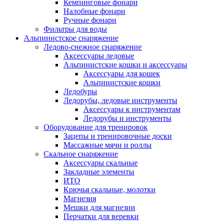
Кемпинговые фонари
Налобные фонари
Ручные фонари
Фильтры для воды
Альпинистское снаряжение
Ледово-снежное снаряжение
Аксессуары ледовые
Альпинистские кошки и аксессуары
Аксессуары для кошек
Альпинистские кошки
Ледобуры
Ледорубы, ледовые инструменты
Аксессуары к инструментам
Ледорубы и инструменты
Оборудование для тренировок
Зацепы и тренировочные доски
Массажные мячи и роллы
Скальное снаряжение
Аксессуары скальные
Закладные элементы
ИТО
Крючья скальные, молотки
Магнезия
Мешки для магнезии
Перчатки для веревки