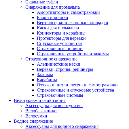
Скальные туфли
Снаряжение для промальпа
Амортизаторы и самостраховки
Блоки и ролики
Вертлюги, коннекторные площадки
Каски для промальпа
Коннекторы и карабины
Протекторы для веревки
Спусковые устройства
Страховочные привязи
Страховочные устройства и зажимы
Страховочное снаряжение
Альпинистские каски
Веревки, стропы, репшнуры
Зажимы
Карабины
Оттяжки, петли, лесенки, самостраховки
Страховочные и спусковые устройства
Страховочные системы
Велотуризм и байкпэкинг
Аксессуары для велотуризма
Велобагажники
Велосумки
Водное снаряжение
Аксессуары для водного снаряжения