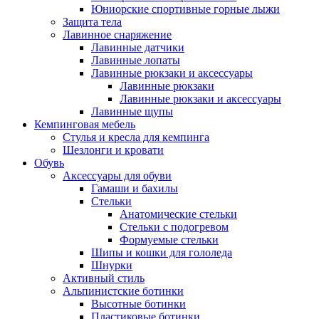
Юниорские спортивные горные лыжи
Защита тела
Лавинное снаряжение
Лавинные датчики
Лавинные лопаты
Лавинные рюкзаки и аксессуары
Лавинные рюкзаки
Лавинные рюкзаки и аксессуары
Лавинные щупы
Кемпинговая мебель
Стулья и кресла для кемпинга
Шезлонги и кровати
Обувь
Аксессуары для обуви
Гамаши и бахилы
Стельки
Анатомические стельки
Стельки с подогревом
Формуемые стельки
Шипы и кошки для гололеда
Шнурки
Активный стиль
Альпинистские ботинки
Высотные ботинки
Пластиковые ботинки