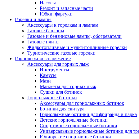
Насосы
Ремонт и запасные части
Юбки, фартуки
Горелки и лампы
Аксессуары к горелкам и лампам
Газовые баллоны
Газовые и бензиновые лампы, обогреватели
Газовые плиты
Жидкотопливные и мультитопливные горелки
Туристические газовые горелки
Горнолыжное снаряжение
Аксессуары для горных лыж
Инструменты
Камусы
Мази
Манжеты для горных лыж
Сушки для ботинок
Горнолыжные ботинки
Аксессуары для горнолыжных ботинок
Ботинки для скитура
Горнолыжные ботинки для фрирайда и парка
Детские горнолыжные ботинки
Спортивные горнолыжные ботинки
Универсальные горнолыжные ботинки для тр
Юниорские спортивные ботинки