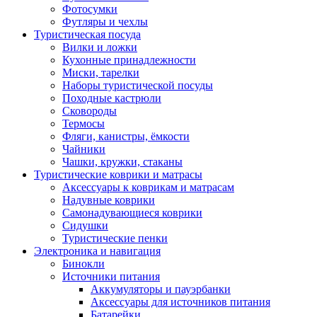
Фотосумки
Футляры и чехлы
Туристическая посуда
Вилки и ложки
Кухонные принадлежности
Миски, тарелки
Наборы туристической посуды
Походные кастрюли
Сковороды
Термосы
Фляги, канистры, ёмкости
Чайники
Чашки, кружки, стаканы
Туристические коврики и матрасы
Аксессуары к коврикам и матрасам
Надувные коврики
Самонадувающиеся коврики
Сидушки
Туристические пенки
Электроника и навигация
Бинокли
Источники питания
Аккумуляторы и пауэрбанки
Аксессуары для источников питания
Батарейки