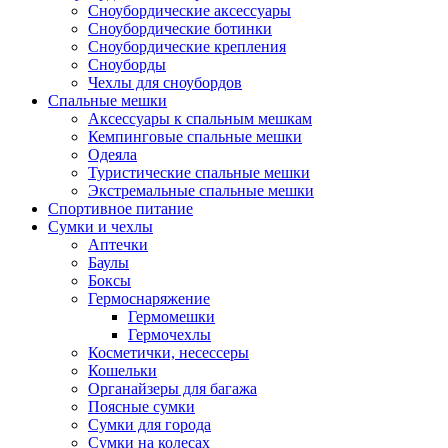
Сноубордические аксессуары
Сноубордические ботинки
Сноубордические крепления
Сноуборды
Чехлы для сноубордов
Спальные мешки
Аксессуары к спальным мешкам
Кемпинговые спальные мешки
Одеяла
Туристические спальные мешки
Экстремальные спальные мешки
Спортивное питание
Сумки и чехлы
Аптечки
Баулы
Боксы
Гермоснаряжение
Гермомешки
Гермочехлы
Косметички, несессеры
Кошельки
Органайзеры для багажа
Поясные сумки
Сумки для города
Сумки на колесах