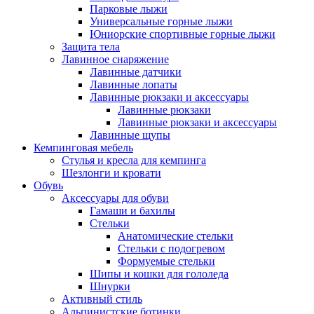
Парковые лыжи
Универсальные горные лыжи
Юниорские спортивные горные лыжи
Защита тела
Лавинное снаряжение
Лавинные датчики
Лавинные лопаты
Лавинные рюкзаки и аксессуары
Лавинные рюкзаки
Лавинные рюкзаки и аксессуары
Лавинные щупы
Кемпинговая мебель
Стулья и кресла для кемпинга
Шезлонги и кровати
Обувь
Аксессуары для обуви
Гамаши и бахилы
Стельки
Анатомические стельки
Стельки с подогревом
Формуемые стельки
Шипы и кошки для гололеда
Шнурки
Активный стиль
Альпинистские ботинки