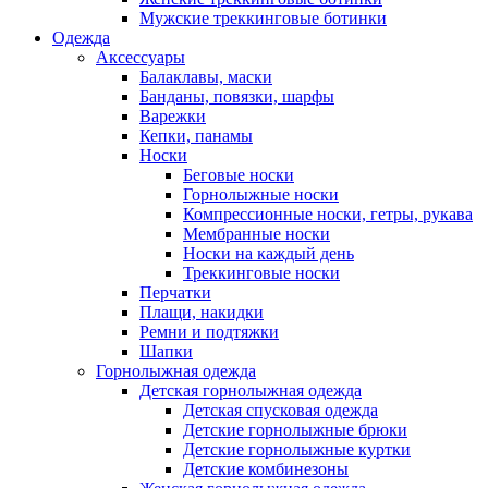
Мужские треккинговые ботинки
Одежда
Аксессуары
Балаклавы, маски
Банданы, повязки, шарфы
Варежки
Кепки, панамы
Носки
Беговые носки
Горнолыжные носки
Компрессионные носки, гетры, рукава
Мембранные носки
Носки на каждый день
Треккинговые носки
Перчатки
Плащи, накидки
Ремни и подтяжки
Шапки
Горнолыжная одежда
Детская горнолыжная одежда
Детская спусковая одежда
Детские горнолыжные брюки
Детские горнолыжные куртки
Детские комбинезоны