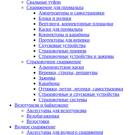
Скальные туфли
Снаряжение для промальпа
Амортизаторы и самостраховки
Блоки и ролики
Вертлюги, коннекторные площадки
Каски для промальпа
Коннекторы и карабины
Протекторы для веревки
Спусковые устройства
Страховочные привязи
Страховочные устройства и зажимы
Страховочное снаряжение
Альпинистские каски
Веревки, стропы, репшнуры
Зажимы
Карабины
Оттяжки, петли, лесенки, самостраховки
Страховочные и спусковые устройства
Страховочные системы
Велотуризм и байкпэкинг
Аксессуары для велотуризма
Велобагажники
Велосумки
Водное снаряжение
Аксессуары для водного снаряжения