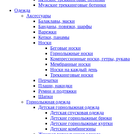
Мужские треккинговые ботинки
Одежда
Аксессуары
Балаклавы, маски
Банданы, повязки, шарфы
Варежки
Кепки, панамы
Носки
Беговые носки
Горнолыжные носки
Компрессионные носки, гетры, рукава
Мембранные носки
Носки на каждый день
Треккинговые носки
Перчатки
Плащи, накидки
Ремни и подтяжки
Шапки
Горнолыжная одежда
Детская горнолыжная одежда
Детская спусковая одежда
Детские горнолыжные брюки
Детские горнолыжные куртки
Детские комбинезоны