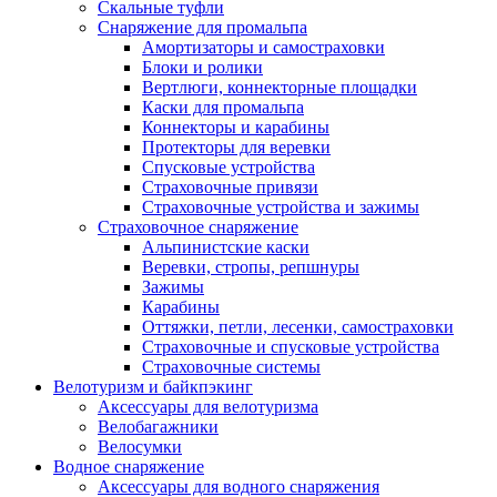
Скальные туфли
Снаряжение для промальпа
Амортизаторы и самостраховки
Блоки и ролики
Вертлюги, коннекторные площадки
Каски для промальпа
Коннекторы и карабины
Протекторы для веревки
Спусковые устройства
Страховочные привязи
Страховочные устройства и зажимы
Страховочное снаряжение
Альпинистские каски
Веревки, стропы, репшнуры
Зажимы
Карабины
Оттяжки, петли, лесенки, самостраховки
Страховочные и спусковые устройства
Страховочные системы
Велотуризм и байкпэкинг
Аксессуары для велотуризма
Велобагажники
Велосумки
Водное снаряжение
Аксессуары для водного снаряжения