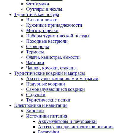
Фотосумки
Футляры и чехлы
Туристическая посуда
Вилки и ложки
Кухонные принадлежности
Миски, тарелки
Наборы туристической посуды
Походные кастрюли
Сковороды
Термосы
Фляги, канистры, ёмкости
Чайники
Чашки, кружки, стаканы
Туристические коврики и матрасы
Аксессуары к коврикам и матрасам
Надувные коврики
Самонадувающиеся коврики
Сидушки
Туристические пенки
Электроника и навигация
Бинокли
Источники питания
Аккумуляторы и пауэрбанки
Аксессуары для источников питания
Батарейки