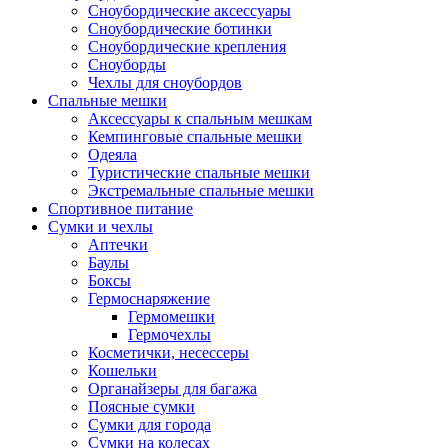
Сноубордические аксессуары
Сноубордические ботинки
Сноубордические крепления
Сноуборды
Чехлы для сноубордов
Спальные мешки
Аксессуары к спальным мешкам
Кемпинговые спальные мешки
Одеяла
Туристические спальные мешки
Экстремальные спальные мешки
Спортивное питание
Сумки и чехлы
Аптечки
Баулы
Боксы
Гермоснаряжение
Гермомешки
Гермочехлы
Косметички, несессеры
Кошельки
Органайзеры для багажа
Поясные сумки
Сумки для города
Сумки на колесах