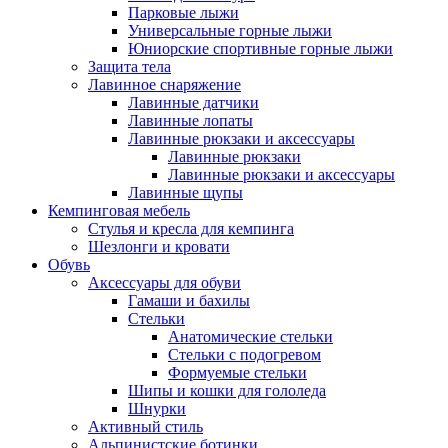
Парковые лыжи
Универсальные горные лыжи
Юниорские спортивные горные лыжи
Защита тела
Лавинное снаряжение
Лавинные датчики
Лавинные лопаты
Лавинные рюкзаки и аксессуары
Лавинные рюкзаки
Лавинные рюкзаки и аксессуары
Лавинные щупы
Кемпинговая мебель
Стулья и кресла для кемпинга
Шезлонги и кровати
Обувь
Аксессуары для обуви
Гамаши и бахилы
Стельки
Анатомические стельки
Стельки с подогревом
Формуемые стельки
Шипы и кошки для гололеда
Шнурки
Активный стиль
Альпинистские ботинки