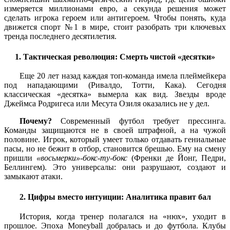
измеряется миллионами евро, а секунда решения может
сделать игрока героем или антигероем. Чтобы понять, куда
движется спорт №1 в мире, стоит разобрать три ключевых
тренда последнего десятилетия.
1. Тактическая революция: Смерть чистой «десятки»
Еще 20 лет назад каждая топ-команда имела плеймейкера
под нападающими (Ривалдо, Тотти, Кака). Сегодня
классическая «десятка» вымерла как вид. Звезды вроде
Джеймса Родригеса или Месута Озиля оказались не у дел.
Почему?
Современный футбол требует прессинга.
Команды защищаются не в своей штрафной, а на чужой
половине. Игрок, который умеет только отдавать гениальные
пасы, но не бежит в отбор, становится брешью. Ему на смену
пришли
«восьмерки»-бокс-ту-бокс
(Френки де Йонг, Педри,
Беллингем). Это универсалы: они разрушают, создают и
замыкают атаки.
2. Цифры вместо интуиции: Аналитика правит бал
История, когда тренер полагался на «нюх», уходит в
прошлое. Эпоха Moneyball добралась и до футбола. Клубы