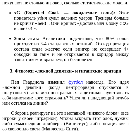
покупают не столько игроков, сколько статистические модели.
xG (Expected Goals — ожидаемые голы):
Этот
показатель убил культ дальних ударов. Тренеры больше
не кричат «Бей!». Они кричат: «Доставь мяч в зону с xG
выше 0.3!».
Зоны атак:
Аналитики подсчитали, что 80% голов
приходят из 3-4 стандартных позиций. Отсюда ротация
состава стала жестче: если вингер не совершает 4+
обводки за тайм и не открывается в коридор между
защитником и вратарем, он бесполезен.
3. Феномен «ложной девятки» и гигантские вратари
Пеп Гвардиола изменил
футбол
навсегда. Его идея
«ложной девятки» (когда центрфорвард опускается в
полузащиту) заставила центральных защитников чувствовать
себя идиотами: кого страховать? Ушел ли нападающий вглубь
или остался на линии?
Оборона реагирует на это выставкой «низкого блока» (все
игроки у своей штрафной). Чтобы вскрыть этот блок, нужны
либо сумасшедшие дриблеры (Винисиус), либо ротация мяча
со скоростью света (Манчестер Сити).