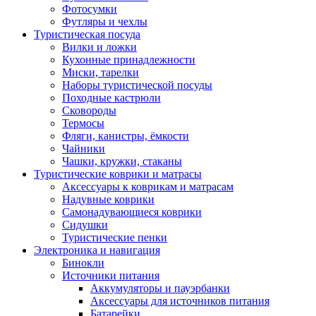
Фотосумки
Футляры и чехлы
Туристическая посуда
Вилки и ложки
Кухонные принадлежности
Миски, тарелки
Наборы туристической посуды
Походные кастрюли
Сковороды
Термосы
Фляги, канистры, ёмкости
Чайники
Чашки, кружки, стаканы
Туристические коврики и матрасы
Аксессуары к коврикам и матрасам
Надувные коврики
Самонадувающиеся коврики
Сидушки
Туристические пенки
Электроника и навигация
Бинокли
Источники питания
Аккумуляторы и пауэрбанки
Аксессуары для источников питания
Батарейки