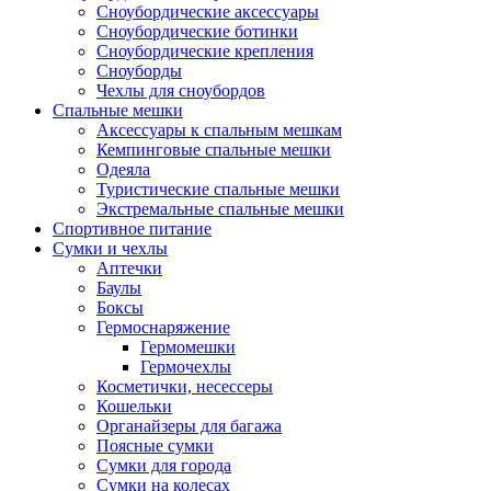
Сноубордические аксессуары
Сноубордические ботинки
Сноубордические крепления
Сноуборды
Чехлы для сноубордов
Спальные мешки
Аксессуары к спальным мешкам
Кемпинговые спальные мешки
Одеяла
Туристические спальные мешки
Экстремальные спальные мешки
Спортивное питание
Сумки и чехлы
Аптечки
Баулы
Боксы
Гермоснаряжение
Гермомешки
Гермочехлы
Косметички, несессеры
Кошельки
Органайзеры для багажа
Поясные сумки
Сумки для города
Сумки на колесах