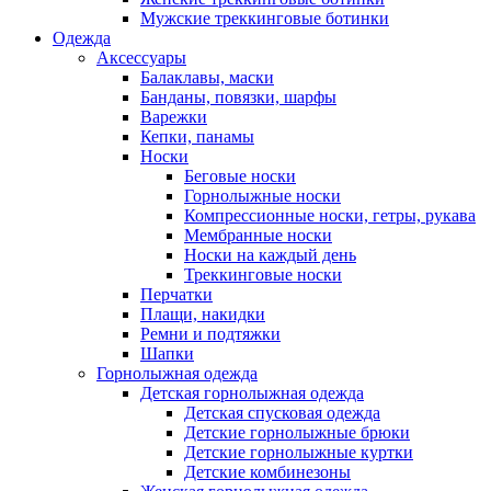
Мужские треккинговые ботинки
Одежда
Аксессуары
Балаклавы, маски
Банданы, повязки, шарфы
Варежки
Кепки, панамы
Носки
Беговые носки
Горнолыжные носки
Компрессионные носки, гетры, рукава
Мембранные носки
Носки на каждый день
Треккинговые носки
Перчатки
Плащи, накидки
Ремни и подтяжки
Шапки
Горнолыжная одежда
Детская горнолыжная одежда
Детская спусковая одежда
Детские горнолыжные брюки
Детские горнолыжные куртки
Детские комбинезоны