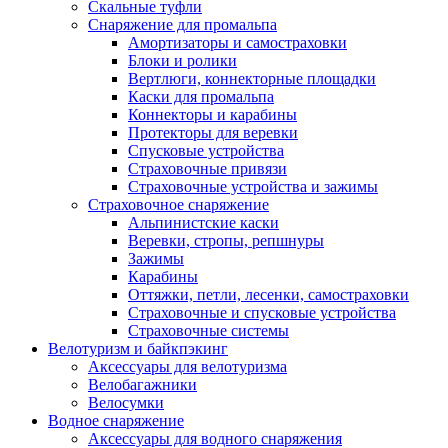
Скальные туфли
Снаряжение для промальпа
Амортизаторы и самостраховки
Блоки и ролики
Вертлюги, коннекторные площадки
Каски для промальпа
Коннекторы и карабины
Протекторы для веревки
Спусковые устройства
Страховочные привязи
Страховочные устройства и зажимы
Страховочное снаряжение
Альпинистские каски
Веревки, стропы, репшнуры
Зажимы
Карабины
Оттяжки, петли, лесенки, самостраховки
Страховочные и спусковые устройства
Страховочные системы
Велотуризм и байкпэкинг
Аксессуары для велотуризма
Велобагажники
Велосумки
Водное снаряжение
Аксессуары для водного снаряжения