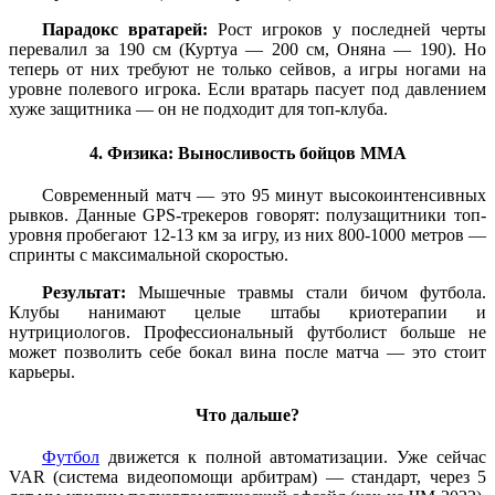
Парадокс вратарей:
Рост игроков у последней черты
перевалил за 190 см (Куртуа — 200 см, Оняна — 190). Но
теперь от них требуют не только сейвов, а игры ногами на
уровне полевого игрока. Если вратарь пасует под давлением
хуже защитника — он не подходит для топ-клуба.
4. Физика: Выносливость бойцов ММА
Современный матч — это 95 минут высокоинтенсивных
рывков. Данные GPS-трекеров говорят: полузащитники топ-
уровня пробегают 12-13 км за игру, из них 800-1000 метров —
спринты с максимальной скоростью.
Результат:
Мышечные травмы стали бичом футбола.
Клубы нанимают целые штабы криотерапии и
нутрициологов. Профессиональный футболист больше не
может позволить себе бокал вина после матча — это стоит
карьеры.
Что дальше?
Футбол
движется к полной автоматизации. Уже сейчас
VAR (система видеопомощи арбитрам) — стандарт, через 5