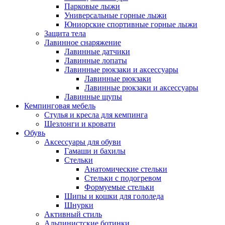
Парковые лыжи
Универсальные горные лыжи
Юниорские спортивные горные лыжи
Защита тела
Лавинное снаряжение
Лавинные датчики
Лавинные лопаты
Лавинные рюкзаки и аксессуары
Лавинные рюкзаки
Лавинные рюкзаки и аксессуары
Лавинные щупы
Кемпинговая мебель
Стулья и кресла для кемпинга
Шезлонги и кровати
Обувь
Аксессуары для обуви
Гамаши и бахилы
Стельки
Анатомические стельки
Стельки с подогревом
Формуемые стельки
Шипы и кошки для гололеда
Шнурки
Активный стиль
Альпинистские ботинки