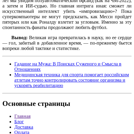
лет мы увидим полуавтоматический офсайд (как на ЧМ-2022),
а затем и ИИ-судью. Но главная интрига иная: сможет ли
искусственный интеллект убить «импровизацию»? Пока
суперкомпьютеры не могут предсказать, как Месси пройдет
пятерых или как Роналду взлетит за угловым. Именно за эту
спонтанность фанаты продолжают любить футбол.
Вывод:
Великая игра превратилась в науку, но ее сердце
— гол, забитый в добавленное время, — по-прежнему бьется
вопреки любой тактике и статистике.
Гадание на Мужа: В Поисках Суженого и Смысла в
Отношениях
Медицинская техника для спорта помогает российским
атлетам точно контролировать состояние организма и
ускорять реабилитацию
Основные
страницы
Главная
Блог
Доставка
Оплата