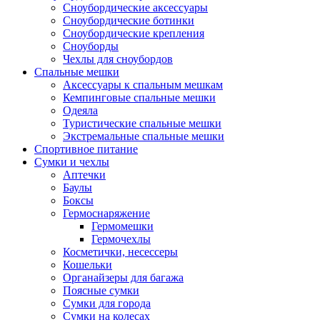
Сноубордические аксессуары
Сноубордические ботинки
Сноубордические крепления
Сноуборды
Чехлы для сноубордов
Спальные мешки
Аксессуары к спальным мешкам
Кемпинговые спальные мешки
Одеяла
Туристические спальные мешки
Экстремальные спальные мешки
Спортивное питание
Сумки и чехлы
Аптечки
Баулы
Боксы
Гермоснаряжение
Гермомешки
Гермочехлы
Косметички, несессеры
Кошельки
Органайзеры для багажа
Поясные сумки
Сумки для города
Сумки на колесах