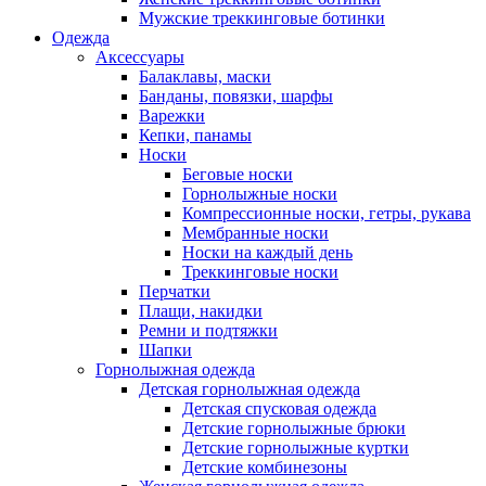
Мужские треккинговые ботинки
Одежда
Аксессуары
Балаклавы, маски
Банданы, повязки, шарфы
Варежки
Кепки, панамы
Носки
Беговые носки
Горнолыжные носки
Компрессионные носки, гетры, рукава
Мембранные носки
Носки на каждый день
Треккинговые носки
Перчатки
Плащи, накидки
Ремни и подтяжки
Шапки
Горнолыжная одежда
Детская горнолыжная одежда
Детская спусковая одежда
Детские горнолыжные брюки
Детские горнолыжные куртки
Детские комбинезоны