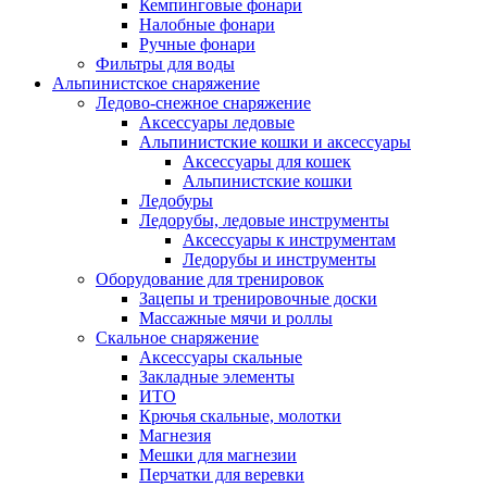
Кемпинговые фонари
Налобные фонари
Ручные фонари
Фильтры для воды
Альпинистское снаряжение
Ледово-снежное снаряжение
Аксессуары ледовые
Альпинистские кошки и аксессуары
Аксессуары для кошек
Альпинистские кошки
Ледобуры
Ледорубы, ледовые инструменты
Аксессуары к инструментам
Ледорубы и инструменты
Оборудование для тренировок
Зацепы и тренировочные доски
Массажные мячи и роллы
Скальное снаряжение
Аксессуары скальные
Закладные элементы
ИТО
Крючья скальные, молотки
Магнезия
Мешки для магнезии
Перчатки для веревки