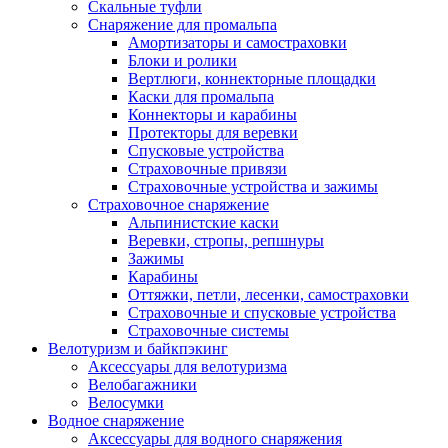
Скальные туфли
Снаряжение для промальпа
Амортизаторы и самостраховки
Блоки и ролики
Вертлюги, коннекторные площадки
Каски для промальпа
Коннекторы и карабины
Протекторы для веревки
Спусковые устройства
Страховочные привязи
Страховочные устройства и зажимы
Страховочное снаряжение
Альпинистские каски
Веревки, стропы, репшнуры
Зажимы
Карабины
Оттяжки, петли, лесенки, самостраховки
Страховочные и спусковые устройства
Страховочные системы
Велотуризм и байкпэкинг
Аксессуары для велотуризма
Велобагажники
Велосумки
Водное снаряжение
Аксессуары для водного снаряжения