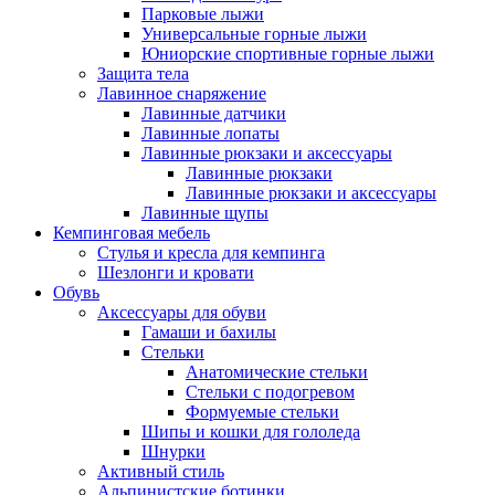
Парковые лыжи
Универсальные горные лыжи
Юниорские спортивные горные лыжи
Защита тела
Лавинное снаряжение
Лавинные датчики
Лавинные лопаты
Лавинные рюкзаки и аксессуары
Лавинные рюкзаки
Лавинные рюкзаки и аксессуары
Лавинные щупы
Кемпинговая мебель
Стулья и кресла для кемпинга
Шезлонги и кровати
Обувь
Аксессуары для обуви
Гамаши и бахилы
Стельки
Анатомические стельки
Стельки с подогревом
Формуемые стельки
Шипы и кошки для гололеда
Шнурки
Активный стиль
Альпинистские ботинки