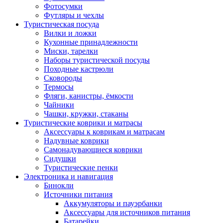
Фотосумки
Футляры и чехлы
Туристическая посуда
Вилки и ложки
Кухонные принадлежности
Миски, тарелки
Наборы туристической посуды
Походные кастрюли
Сковороды
Термосы
Фляги, канистры, ёмкости
Чайники
Чашки, кружки, стаканы
Туристические коврики и матрасы
Аксессуары к коврикам и матрасам
Надувные коврики
Самонадувающиеся коврики
Сидушки
Туристические пенки
Электроника и навигация
Бинокли
Источники питания
Аккумуляторы и пауэрбанки
Аксессуары для источников питания
Батарейки