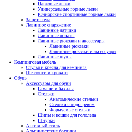
Парковые лыжи
Универсальные горные лыжи
Юниорские спортивные горные лыжи
Защита тела
Лавинное снаряжение
Лавинные датчики
Лавинные лопаты
Лавинные рюкзаки и аксессуары
Лавинные рюкзаки
Лавинные рюкзаки и аксессуары
Лавинные щупы
Кемпинговая мебель
Стулья и кресла для кемпинга
Шезлонги и кровати
Обувь
Аксессуары для обуви
Гамаши и бахилы
Стельки
Анатомические стельки
Стельки с подогревом
Формуемые стельки
Шипы и кошки для гололеда
Шнурки
Активный стиль
Альпинистские ботинки