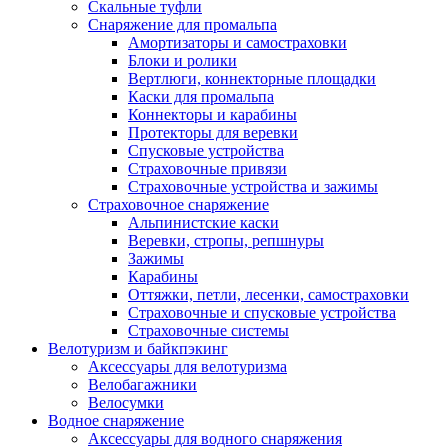
Скальные туфли
Снаряжение для промальпа
Амортизаторы и самостраховки
Блоки и ролики
Вертлюги, коннекторные площадки
Каски для промальпа
Коннекторы и карабины
Протекторы для веревки
Спусковые устройства
Страховочные привязи
Страховочные устройства и зажимы
Страховочное снаряжение
Альпинистские каски
Веревки, стропы, репшнуры
Зажимы
Карабины
Оттяжки, петли, лесенки, самостраховки
Страховочные и спусковые устройства
Страховочные системы
Велотуризм и байкпэкинг
Аксессуары для велотуризма
Велобагажники
Велосумки
Водное снаряжение
Аксессуары для водного снаряжения