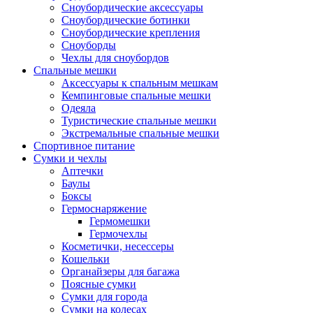
Сноубордические аксессуары
Сноубордические ботинки
Сноубордические крепления
Сноуборды
Чехлы для сноубордов
Спальные мешки
Аксессуары к спальным мешкам
Кемпинговые спальные мешки
Одеяла
Туристические спальные мешки
Экстремальные спальные мешки
Спортивное питание
Сумки и чехлы
Аптечки
Баулы
Боксы
Гермоснаряжение
Гермомешки
Гермочехлы
Косметички, несессеры
Кошельки
Органайзеры для багажа
Поясные сумки
Сумки для города
Сумки на колесах