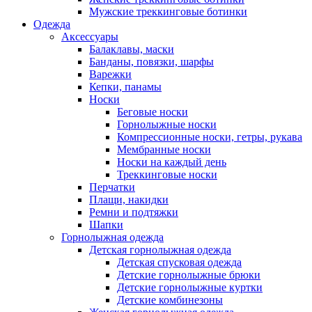
Мужские треккинговые ботинки
Одежда
Аксессуары
Балаклавы, маски
Банданы, повязки, шарфы
Варежки
Кепки, панамы
Носки
Беговые носки
Горнолыжные носки
Компрессионные носки, гетры, рукава
Мембранные носки
Носки на каждый день
Треккинговые носки
Перчатки
Плащи, накидки
Ремни и подтяжки
Шапки
Горнолыжная одежда
Детская горнолыжная одежда
Детская спусковая одежда
Детские горнолыжные брюки
Детские горнолыжные куртки
Детские комбинезоны