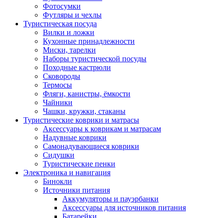
Фотосумки
Футляры и чехлы
Туристическая посуда
Вилки и ложки
Кухонные принадлежности
Миски, тарелки
Наборы туристической посуды
Походные кастрюли
Сковороды
Термосы
Фляги, канистры, ёмкости
Чайники
Чашки, кружки, стаканы
Туристические коврики и матрасы
Аксессуары к коврикам и матрасам
Надувные коврики
Самонадувающиеся коврики
Сидушки
Туристические пенки
Электроника и навигация
Бинокли
Источники питания
Аккумуляторы и пауэрбанки
Аксессуары для источников питания
Батарейки