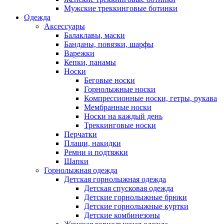
Мужские треккинговые ботинки
Одежда
Аксессуары
Балаклавы, маски
Банданы, повязки, шарфы
Варежки
Кепки, панамы
Носки
Беговые носки
Горнолыжные носки
Компрессионные носки, гетры, рукава
Мембранные носки
Носки на каждый день
Треккинговые носки
Перчатки
Плащи, накидки
Ремни и подтяжки
Шапки
Горнолыжная одежда
Детская горнолыжная одежда
Детская спусковая одежда
Детские горнолыжные брюки
Детские горнолыжные куртки
Детские комбинезоны