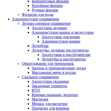
Кемпинговые фонари
Налобные фонари
Ручные фонари
Фильтры для воды
Альпинистское снаряжение
Ледово-снежное снаряжение
Аксессуары ледовые
Альпинистские кошки и аксессуары
Аксессуары для кошек
Альпинистские кошки
Ледобуры
Ледорубы, ледовые инструменты
Аксессуары к инструментам
Ледорубы и инструменты
Оборудование для тренировок
Зацепы и тренировочные доски
Массажные мячи и роллы
Скальное снаряжение
Аксессуары скальные
Закладные элементы
ИТО
Крючья скальные, молотки
Магнезия
Мешки для магнезии
Перчатки для веревки