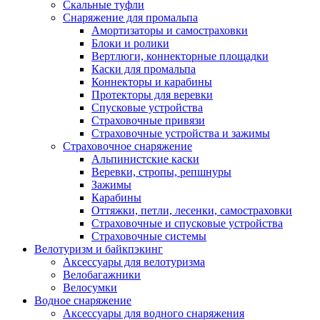
Скальные туфли
Снаряжение для промальпа
Амортизаторы и самостраховки
Блоки и ролики
Вертлюги, коннекторные площадки
Каски для промальпа
Коннекторы и карабины
Протекторы для веревки
Спусковые устройства
Страховочные привязи
Страховочные устройства и зажимы
Страховочное снаряжение
Альпинистские каски
Веревки, стропы, репшнуры
Зажимы
Карабины
Оттяжки, петли, лесенки, самостраховки
Страховочные и спусковые устройства
Страховочные системы
Велотуризм и байкпэкинг
Аксессуары для велотуризма
Велобагажники
Велосумки
Водное снаряжение
Аксессуары для водного снаряжения