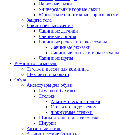
Парковые лыжи
Универсальные горные лыжи
Юниорские спортивные горные лыжи
Защита тела
Лавинное снаряжение
Лавинные датчики
Лавинные лопаты
Лавинные рюкзаки и аксессуары
Лавинные рюкзаки
Лавинные рюкзаки и аксессуары
Лавинные щупы
Кемпинговая мебель
Стулья и кресла для кемпинга
Шезлонги и кровати
Обувь
Аксессуары для обуви
Гамаши и бахилы
Стельки
Анатомические стельки
Стельки с подогревом
Формуемые стельки
Шипы и кошки для гололеда
Шнурки
Активный стиль
Альпинистские ботинки