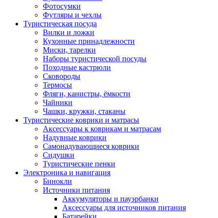
Фотосумки
Футляры и чехлы
Туристическая посуда
Вилки и ложки
Кухонные принадлежности
Миски, тарелки
Наборы туристической посуды
Походные кастрюли
Сковороды
Термосы
Фляги, канистры, ёмкости
Чайники
Чашки, кружки, стаканы
Туристические коврики и матрасы
Аксессуары к коврикам и матрасам
Надувные коврики
Самонадувающиеся коврики
Сидушки
Туристические пенки
Электроника и навигация
Бинокли
Источники питания
Аккумуляторы и пауэрбанки
Аксессуары для источников питания
Батарейки