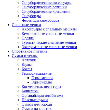
Сноубордические аксессуары
Сноубордические ботинки
Сноубордические крепления
Сноуборды
Чехлы для сноубордов
Спальные мешки
Аксессуары к спальным мешкам
Кемпинговые спальные мешки
Одеяла
Туристические спальные мешки
Экстремальные спальные мешки
Спортивное питание
Сумки и чехлы
Аптечки
Баулы
Боксы
Гермоснаряжение
Гермомешки
Гермочехлы
Косметички, несессеры
Кошельки
Органайзеры для багажа
Поясные сумки
Сумки для города
Сумки на колесах