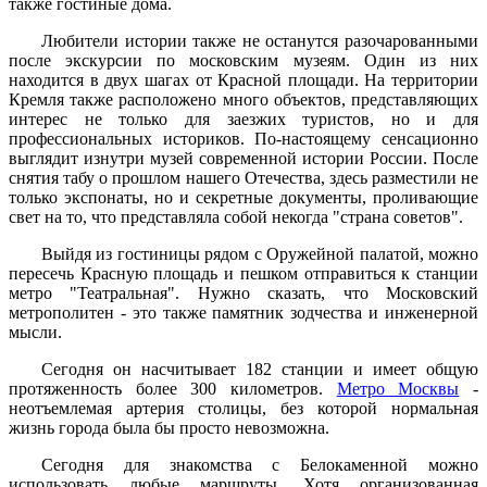
также гостиные дома.
Любители истории также не останутся разочарованными
после экскурсии по московским музеям. Один из них
находится в двух шагах от Красной площади. На территории
Кремля также расположено много объектов, представляющих
интерес не только для заезжих туристов, но и для
профессиональных историков. По-настоящему сенсационно
выглядит изнутри музей современной истории России. После
снятия табу о прошлом нашего Отечества, здесь разместили не
только экспонаты, но и секретные документы, проливающие
свет на то, что представляла собой некогда "страна советов".
Выйдя из гостиницы рядом с Оружейной палатой, можно
пересечь Красную площадь и пешком отправиться к станции
метро "Театральная". Нужно сказать, что Московский
метрополитен - это также памятник зодчества и инженерной
мысли.
Сегодня он насчитывает 182 станции и имеет общую
протяженность более 300 километров.
Метро Москвы
-
неотъемлемая артерия столицы, без которой нормальная
жизнь города была бы просто невозможна.
Сегодня для знакомства с Белокаменной можно
использовать любые маршруты. Хотя организованная