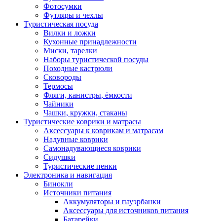
Фотосумки
Футляры и чехлы
Туристическая посуда
Вилки и ложки
Кухонные принадлежности
Миски, тарелки
Наборы туристической посуды
Походные кастрюли
Сковороды
Термосы
Фляги, канистры, ёмкости
Чайники
Чашки, кружки, стаканы
Туристические коврики и матрасы
Аксессуары к коврикам и матрасам
Надувные коврики
Самонадувающиеся коврики
Сидушки
Туристические пенки
Электроника и навигация
Бинокли
Источники питания
Аккумуляторы и пауэрбанки
Аксессуары для источников питания
Батарейки