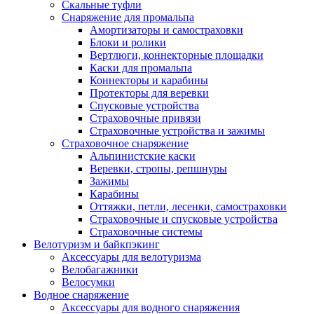
Скальные туфли
Снаряжение для промальпа
Амортизаторы и самостраховки
Блоки и ролики
Вертлюги, коннекторные площадки
Каски для промальпа
Коннекторы и карабины
Протекторы для веревки
Спусковые устройства
Страховочные привязи
Страховочные устройства и зажимы
Страховочное снаряжение
Альпинистские каски
Веревки, стропы, репшнуры
Зажимы
Карабины
Оттяжки, петли, лесенки, самостраховки
Страховочные и спусковые устройства
Страховочные системы
Велотуризм и байкпэкинг
Аксессуары для велотуризма
Велобагажники
Велосумки
Водное снаряжение
Аксессуары для водного снаряжения