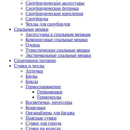
Сноубордические аксессуары
Сноубордические ботинки
Сноубордические крепления
Сноуборды
Чехлы для сноубордов
Спальные мешки
Аксессуары к спальным мешкам
Кемпинговые спальные мешки
Одеяла
Туристические спальные мешки
Экстремальные спальные мешки
Спортивное питание
Сумки и чехлы
Аптечки
Баулы
Боксы
Гермоснаряжение
Гермомешки
Гермочехлы
Косметички, несессеры
Кошельки
Органайзеры для багажа
Поясные сумки
Сумки для города
Сумки на колесах