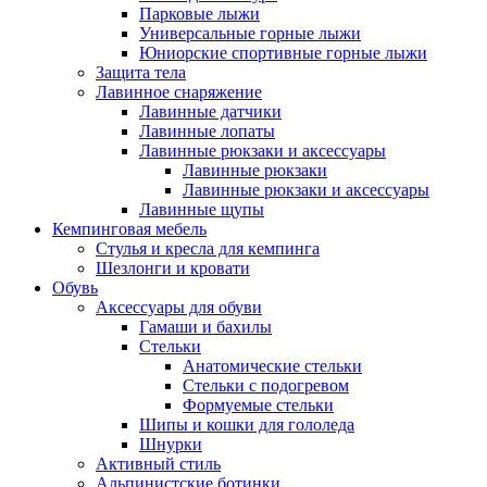
Парковые лыжи
Универсальные горные лыжи
Юниорские спортивные горные лыжи
Защита тела
Лавинное снаряжение
Лавинные датчики
Лавинные лопаты
Лавинные рюкзаки и аксессуары
Лавинные рюкзаки
Лавинные рюкзаки и аксессуары
Лавинные щупы
Кемпинговая мебель
Стулья и кресла для кемпинга
Шезлонги и кровати
Обувь
Аксессуары для обуви
Гамаши и бахилы
Стельки
Анатомические стельки
Стельки с подогревом
Формуемые стельки
Шипы и кошки для гололеда
Шнурки
Активный стиль
Альпинистские ботинки