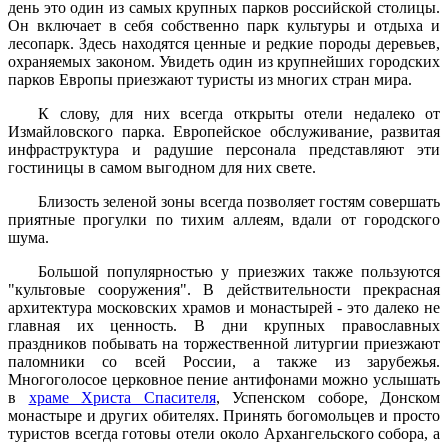
день это один из самых крупных парков российской столицы.
Он включает в себя собственно парк культуры и отдыха и
лесопарк. Здесь находятся ценные и редкие породы деревьев,
охраняемых законом. Увидеть один из крупнейших городских
парков Европы приезжают туристы из многих стран мира.
К слову, для них всегда открыты отели недалеко от
Измайловского парка. Европейское обслуживание, развитая
инфраструктура и радушие персонала представляют эти
гостиницы в самом выгодном для них свете.
Близость зеленой зоны всегда позволяет гостям совершать
приятные прогулки по тихим аллеям, вдали от городского
шума.
Большой популярностью у приезжих также пользуются
"культовые сооружения". В действительности прекрасная
архитектура московских храмов и монастырей - это далеко не
главная их ценность. В дни крупных православных
праздников побывать на торжественной литургии приезжают
паломники со всей России, а также из зарубежья.
Многоголосое церковное пение антифонами можно услышать
в
храме Христа Спасителя
, Успенском соборе, Донском
монастыре и других обителях. Принять богомольцев и просто
туристов всегда готовы отели около Архангельского собора, а