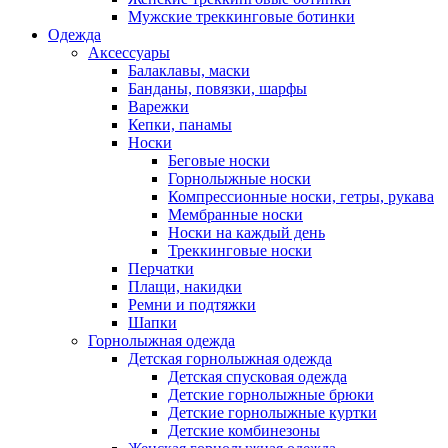
Мужские треккинговые ботинки
Одежда
Аксессуары
Балаклавы, маски
Банданы, повязки, шарфы
Варежки
Кепки, панамы
Носки
Беговые носки
Горнолыжные носки
Компрессионные носки, гетры, рукава
Мембранные носки
Носки на каждый день
Треккинговые носки
Перчатки
Плащи, накидки
Ремни и подтяжки
Шапки
Горнолыжная одежда
Детская горнолыжная одежда
Детская спусковая одежда
Детские горнолыжные брюки
Детские горнолыжные куртки
Детские комбинезоны