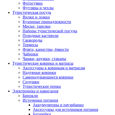
Фотосумки
Футляры и чехлы
Туристическая посуда
Вилки и ложки
Кухонные принадлежности
Миски, тарелки
Наборы туристической посуды
Походные кастрюли
Сковороды
Термосы
Фляги, канистры, ёмкости
Чайники
Чашки, кружки, стаканы
Туристические коврики и матрасы
Аксессуары к коврикам и матрасам
Надувные коврики
Самонадувающиеся коврики
Сидушки
Туристические пенки
Электроника и навигация
Бинокли
Источники питания
Аккумуляторы и пауэрбанки
Аксессуары для источников питания
Батарейки