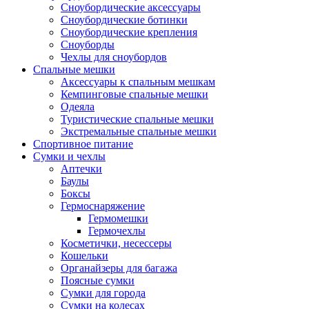
Сноубордические аксессуары
Сноубордические ботинки
Сноубордические крепления
Сноуборды
Чехлы для сноубордов
Спальные мешки
Аксессуары к спальным мешкам
Кемпинговые спальные мешки
Одеяла
Туристические спальные мешки
Экстремальные спальные мешки
Спортивное питание
Сумки и чехлы
Аптечки
Баулы
Боксы
Гермоснаряжение
Гермомешки
Гермочехлы
Косметички, несессеры
Кошельки
Органайзеры для багажа
Поясные сумки
Сумки для города
Сумки на колесах