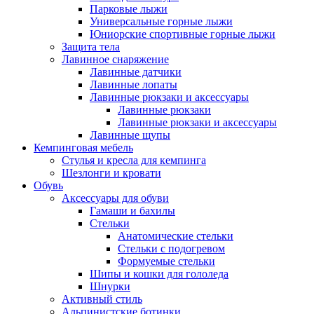
Парковые лыжи
Универсальные горные лыжи
Юниорские спортивные горные лыжи
Защита тела
Лавинное снаряжение
Лавинные датчики
Лавинные лопаты
Лавинные рюкзаки и аксессуары
Лавинные рюкзаки
Лавинные рюкзаки и аксессуары
Лавинные щупы
Кемпинговая мебель
Стулья и кресла для кемпинга
Шезлонги и кровати
Обувь
Аксессуары для обуви
Гамаши и бахилы
Стельки
Анатомические стельки
Стельки с подогревом
Формуемые стельки
Шипы и кошки для гололеда
Шнурки
Активный стиль
Альпинистские ботинки