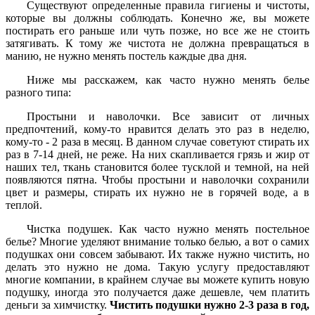
Существуют определенные правила гигиены и чистоты,
которые вы должны соблюдать. Конечно же, вы можете
постирать его раньше или чуть позже, но все же не стоить
затягивать. К тому же чистота не должна превращаться в
манию, не нужно менять постель каждые два дня.
Ниже мы расскажем, как часто нужно менять белье
разного типа:
Простыни и наволочки. Все зависит от личных
предпочтений, кому-то нравится делать это раз в неделю,
кому-то - 2 раза в месяц. В данном случае советуют стирать их
раз в 7-14 дней, не реже. На них скапливается грязь и жир от
наших тел, ткань становится более тусклой и темной, на ней
появляются пятна. Чтобы простыни и наволочки сохранили
цвет и размеры, стирать их нужно не в горячей воде, а в
теплой.
Чистка подушек. Как часто нужно менять постельное
белье? Многие уделяют внимание только белью, а вот о самих
подушках они совсем забывают. Их также нужно чистить, но
делать это нужно не дома. Такую услугу предоставляют
многие компании, в крайнем случае вы можете купить новую
подушку, иногда это получается даже дешевле, чем платить
деньги за химчистку.
Чистить подушки нужно 2-3 раза в год,