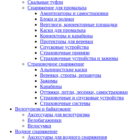
Скальные туфли
Снаряжение для промальпа
Амортизаторы и самостраховки
Блоки и ролики
Вертлюги, коннекторные площадки
Каски для промальпа
Коннекторы и карабины
Протекторы для веревки
Спусковые устройства
Страховочные привязи
Страховочные устройства и зажимы
Страховочное снаряжение
Альпинистские каски
Веревки, стропы, репшнуры
Зажимы
Карабины
Оттяжки, петли, лесенки, самостраховки
Страховочные и спусковые устройства
Страховочные системы
Велотуризм и байкпэкинг
Аксессуары для велотуризма
Велобагажники
Велосумки
Водное снаряжение
Аксессуары для водного снаряжения