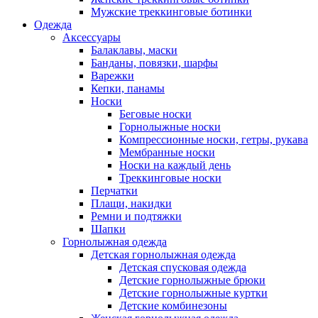
Мужские треккинговые ботинки
Одежда
Аксессуары
Балаклавы, маски
Банданы, повязки, шарфы
Варежки
Кепки, панамы
Носки
Беговые носки
Горнолыжные носки
Компрессионные носки, гетры, рукава
Мембранные носки
Носки на каждый день
Треккинговые носки
Перчатки
Плащи, накидки
Ремни и подтяжки
Шапки
Горнолыжная одежда
Детская горнолыжная одежда
Детская спусковая одежда
Детские горнолыжные брюки
Детские горнолыжные куртки
Детские комбинезоны