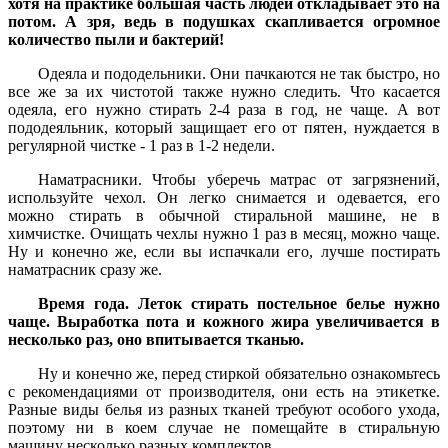
хотя на практике большая часть людей откладывает это на
потом. А зря, ведь в подушках скапливается огромное
количество пыли и бактерий!
Одеяла и пододельники. Они пачкаются не так быстро, но
все же за их чистотой также нужно следить. Что касается
одеяла, его нужно стирать 2-4 раза в год, не чаще. А вот
пододеяльник, который защищает его от пятен, нуждается в
регулярной чистке - 1 раз в 1-2 недели.
Наматрасники. Чтобы уберечь матрас от загрязнений,
используйте чехол. Он легко снимается и одевается, его
можно стирать в обычной стиральной машине, не в
химчистке. Очищать чехлы нужно 1 раз в месяц, можно чаще.
Ну и конечно же, если вы испачкали его, лучше постирать
наматрасник сразу же.
Время года. Леток стирать постельное белье нужно
чаще. Выработка пота и кожного жира увеличивается в
несколько раз, оно впитывается тканью.
Ну и конечно же, перед стиркой обязательно ознакомьтесь
с рекомендациями от производителя, они есть на этикетке.
Разные виды белья из разных тканей требуют особого ухода,
поэтому ни в коем случае не помещайте в стиральную
машину несколько разных комплектов.