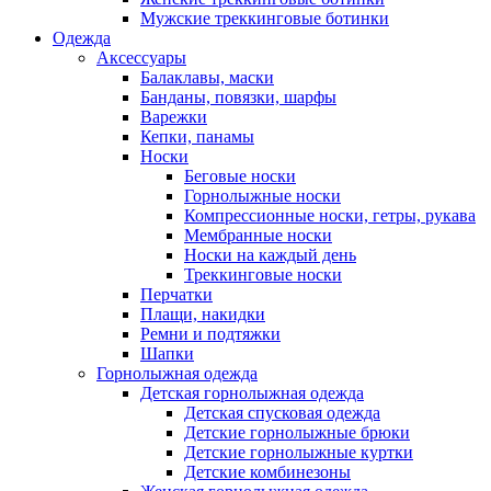
Мужские треккинговые ботинки
Одежда
Аксессуары
Балаклавы, маски
Банданы, повязки, шарфы
Варежки
Кепки, панамы
Носки
Беговые носки
Горнолыжные носки
Компрессионные носки, гетры, рукава
Мембранные носки
Носки на каждый день
Треккинговые носки
Перчатки
Плащи, накидки
Ремни и подтяжки
Шапки
Горнолыжная одежда
Детская горнолыжная одежда
Детская спусковая одежда
Детские горнолыжные брюки
Детские горнолыжные куртки
Детские комбинезоны