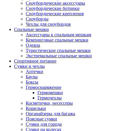
Сноубордические аксессуары
Сноубордические ботинки
Сноубордические крепления
Сноуборды
Чехлы для сноубордов
Спальные мешки
Аксессуары к спальным мешкам
Кемпинговые спальные мешки
Одеяла
Туристические спальные мешки
Экстремальные спальные мешки
Спортивное питание
Сумки и чехлы
Аптечки
Баулы
Боксы
Гермоснаряжение
Гермомешки
Гермочехлы
Косметички, несессеры
Кошельки
Органайзеры для багажа
Поясные сумки
Сумки для города
Сумки на колесах