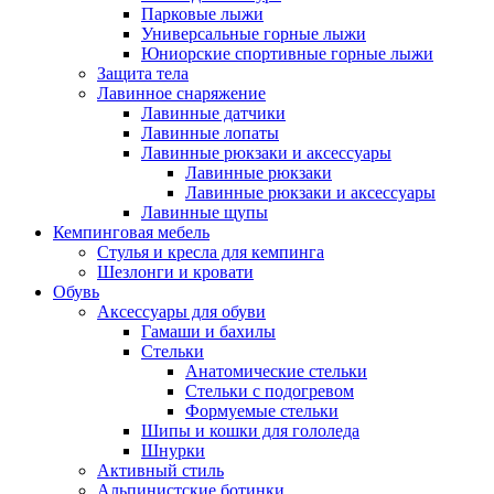
Парковые лыжи
Универсальные горные лыжи
Юниорские спортивные горные лыжи
Защита тела
Лавинное снаряжение
Лавинные датчики
Лавинные лопаты
Лавинные рюкзаки и аксессуары
Лавинные рюкзаки
Лавинные рюкзаки и аксессуары
Лавинные щупы
Кемпинговая мебель
Стулья и кресла для кемпинга
Шезлонги и кровати
Обувь
Аксессуары для обуви
Гамаши и бахилы
Стельки
Анатомические стельки
Стельки с подогревом
Формуемые стельки
Шипы и кошки для гололеда
Шнурки
Активный стиль
Альпинистские ботинки