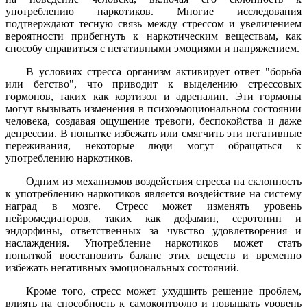
употреблению наркотиков. Многие исследования
подтверждают тесную связь между стрессом и увеличением
вероятности прибегнуть к наркотическим веществам, как
способу справиться с негативными эмоциями и напряжением.
В условиях стресса организм активирует ответ "борьба
или бегство", что приводит к выделению стрессовых
гормонов, таких как кортизол и адреналин. Эти гормоны
могут вызывать изменения в психоэмоциональном состоянии
человека, создавая ощущение тревоги, беспокойства и даже
депрессии. В попытке избежать или смягчить эти негативные
переживания, некоторые люди могут обращаться к
употреблению наркотиков.
Одним из механизмов воздействия стресса на склонность
к употреблению наркотиков является воздействие на систему
наград в мозге. Стресс может изменять уровень
нейромедиаторов, таких как дофамин, серотонин и
эндорфины, ответственных за чувство удовлетворения и
наслаждения. Употребление наркотиков может стать
попыткой восстановить баланс этих веществ и временно
избежать негативных эмоциональных состояний.
Кроме того, стресс может ухудшить решение проблем,
влиять на способность к самоконтролю и повышать уровень