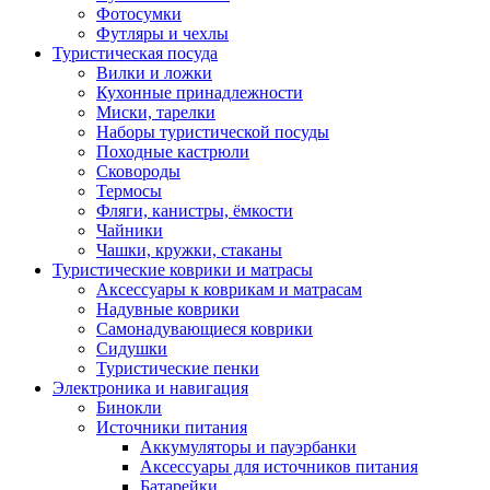
Фотосумки
Футляры и чехлы
Туристическая посуда
Вилки и ложки
Кухонные принадлежности
Миски, тарелки
Наборы туристической посуды
Походные кастрюли
Сковороды
Термосы
Фляги, канистры, ёмкости
Чайники
Чашки, кружки, стаканы
Туристические коврики и матрасы
Аксессуары к коврикам и матрасам
Надувные коврики
Самонадувающиеся коврики
Сидушки
Туристические пенки
Электроника и навигация
Бинокли
Источники питания
Аккумуляторы и пауэрбанки
Аксессуары для источников питания
Батарейки