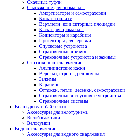
Скальные туфли
Снаряжение для промальпа
Амортизаторы и самостраховки
Блоки и ролики
Вертлюги, коннекторные площадки
Каски для промальпа
Коннекторы и карабины
Протекторы для веревки
Спусковые устройства
Страховочные привязи
Страховочные устройства и зажимы
Страховочное снаряжение
Альпинистские каски
Веревки, стропы, репшнуры
Зажимы
Карабины
Оттяжки, петли, лесенки, самостраховки
Страховочные и спусковые устройства
Страховочные системы
Велотуризм и байкпэкинг
Аксессуары для велотуризма
Велобагажники
Велосумки
Водное снаряжение
Аксессуары для водного снаряжения