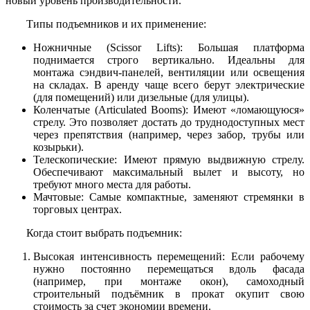
новый уровень производительности.
Типы подъемников и их применение:
Ножничные (Scissor Lifts): Большая платформа
поднимается строго вертикально. Идеальны для
монтажа сэндвич-панелей, вентиляции или освещения
на складах. В аренду чаще всего берут электрические
(для помещений) или дизельные (для улицы).
Коленчатые (Articulated Booms): Имеют «ломающуюся»
стрелу. Это позволяет достать до труднодоступных мест
через препятствия (например, через забор, трубы или
козырьки).
Телескопические: Имеют прямую выдвижную стрелу.
Обеспечивают максимальный вылет и высоту, но
требуют много места для работы.
Мачтовые: Самые компактные, заменяют стремянки в
торговых центрах.
Когда стоит выбрать подъемник:
Высокая интенсивность перемещений: Если рабочему
нужно постоянно перемещаться вдоль фасада
(например, при монтаже окон), самоходный
строительный подъёмник в прокат окупит свою
стоимость за счет экономии времени.