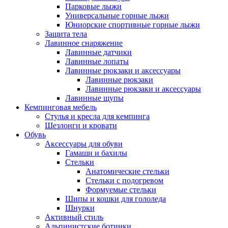
Парковые лыжи
Универсальные горные лыжи
Юниорские спортивные горные лыжи
Защита тела
Лавинное снаряжение
Лавинные датчики
Лавинные лопаты
Лавинные рюкзаки и аксессуары
Лавинные рюкзаки
Лавинные рюкзаки и аксессуары
Лавинные щупы
Кемпинговая мебель
Стулья и кресла для кемпинга
Шезлонги и кровати
Обувь
Аксессуары для обуви
Гамаши и бахилы
Стельки
Анатомические стельки
Стельки с подогревом
Формуемые стельки
Шипы и кошки для гололеда
Шнурки
Активный стиль
Альпинистские ботинки