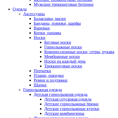
Мужские треккинговые ботинки
Одежда
Аксессуары
Балаклавы, маски
Банданы, повязки, шарфы
Варежки
Кепки, панамы
Носки
Беговые носки
Горнолыжные носки
Компрессионные носки, гетры, рукава
Мембранные носки
Носки на каждый день
Треккинговые носки
Перчатки
Плащи, накидки
Ремни и подтяжки
Шапки
Горнолыжная одежда
Детская горнолыжная одежда
Детская спусковая одежда
Детские горнолыжные брюки
Детские горнолыжные куртки
Детские комбинезоны