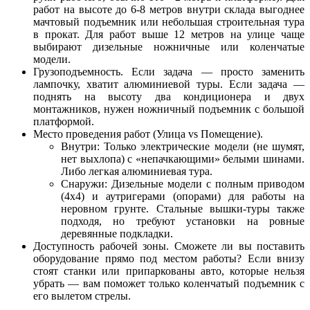
работ на высоте до 6-8 метров внутри склада выгоднее
мачтовый подъемник или небольшая строительная тура
в прокат. Для работ выше 12 метров на улице чаще
выбирают дизельные ножничные или коленчатые
модели.
Грузоподъемность.
Если задача — просто заменить
лампочку, хватит алюминиевой туры. Если задача —
поднять на высоту два кондиционера и двух
монтажников, нужен ножничный подъемник с большой
платформой.
Место проведения работ (Улица vs Помещение).
Внутри: Только электрические модели (не шумят,
нет выхлопа) с «непачкающими» белыми шинами.
Либо легкая алюминиевая тура.
Снаружи: Дизельные модели с полным приводом
(4x4) и аутригерами (опорами) для работы на
неровном грунте. Стальные вышки-туры также
подходя, но требуют установки на ровные
деревянные подкладки.
Доступность рабочей зоны.
Сможете ли вы поставить
оборудование прямо под местом работы? Если внизу
стоят станки или припаркованы авто, которые нельзя
убрать — вам поможет только коленчатый подъемник с
его вылетом стрелы.