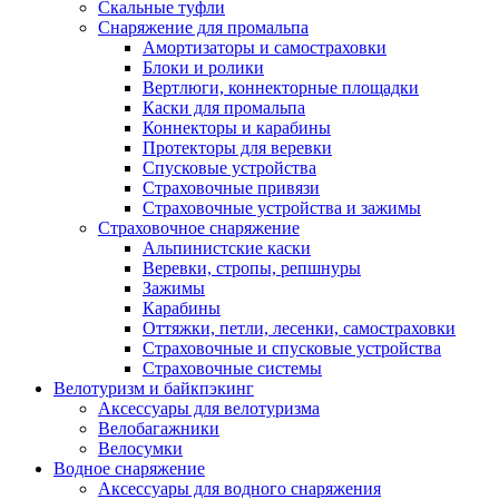
Скальные туфли
Снаряжение для промальпа
Амортизаторы и самостраховки
Блоки и ролики
Вертлюги, коннекторные площадки
Каски для промальпа
Коннекторы и карабины
Протекторы для веревки
Спусковые устройства
Страховочные привязи
Страховочные устройства и зажимы
Страховочное снаряжение
Альпинистские каски
Веревки, стропы, репшнуры
Зажимы
Карабины
Оттяжки, петли, лесенки, самостраховки
Страховочные и спусковые устройства
Страховочные системы
Велотуризм и байкпэкинг
Аксессуары для велотуризма
Велобагажники
Велосумки
Водное снаряжение
Аксессуары для водного снаряжения