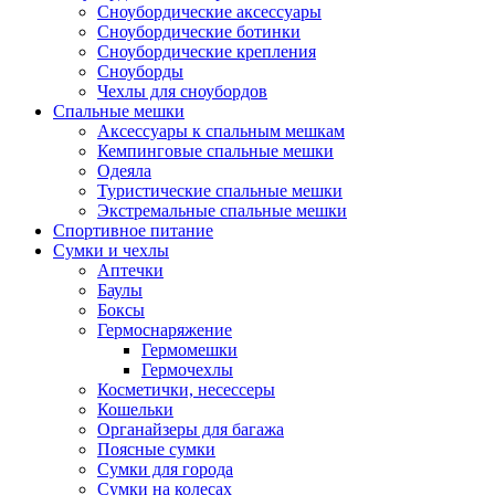
Сноубордические аксессуары
Сноубордические ботинки
Сноубордические крепления
Сноуборды
Чехлы для сноубордов
Спальные мешки
Аксессуары к спальным мешкам
Кемпинговые спальные мешки
Одеяла
Туристические спальные мешки
Экстремальные спальные мешки
Спортивное питание
Сумки и чехлы
Аптечки
Баулы
Боксы
Гермоснаряжение
Гермомешки
Гермочехлы
Косметички, несессеры
Кошельки
Органайзеры для багажа
Поясные сумки
Сумки для города
Сумки на колесах