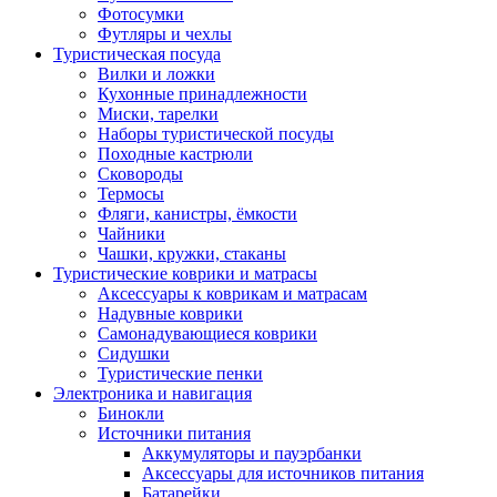
Фотосумки
Футляры и чехлы
Туристическая посуда
Вилки и ложки
Кухонные принадлежности
Миски, тарелки
Наборы туристической посуды
Походные кастрюли
Сковороды
Термосы
Фляги, канистры, ёмкости
Чайники
Чашки, кружки, стаканы
Туристические коврики и матрасы
Аксессуары к коврикам и матрасам
Надувные коврики
Самонадувающиеся коврики
Сидушки
Туристические пенки
Электроника и навигация
Бинокли
Источники питания
Аккумуляторы и пауэрбанки
Аксессуары для источников питания
Батарейки