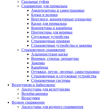
Скальные туфли
Снаряжение для промальпа
Амортизаторы и самостраховки
Блоки и ролики
Вертлюги, коннекторные площадки
Каски для промальпа
Коннекторы и карабины
Протекторы для веревки
Спусковые устройства
Страховочные привязи
Страховочные устройства и зажимы
Страховочное снаряжение
Альпинистские каски
Веревки, стропы, репшнуры
Зажимы
Карабины
Оттяжки, петли, лесенки, самостраховки
Страховочные и спусковые устройства
Страховочные системы
Велотуризм и байкпэкинг
Аксессуары для велотуризма
Велобагажники
Велосумки
Водное снаряжение
Аксессуары для водного снаряжения