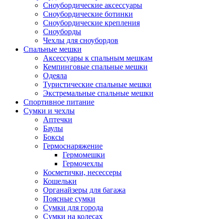
Сноубордические аксессуары
Сноубордические ботинки
Сноубордические крепления
Сноуборды
Чехлы для сноубордов
Спальные мешки
Аксессуары к спальным мешкам
Кемпинговые спальные мешки
Одеяла
Туристические спальные мешки
Экстремальные спальные мешки
Спортивное питание
Сумки и чехлы
Аптечки
Баулы
Боксы
Гермоснаряжение
Гермомешки
Гермочехлы
Косметички, несессеры
Кошельки
Органайзеры для багажа
Поясные сумки
Сумки для города
Сумки на колесах