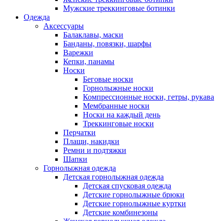
Мужские треккинговые ботинки
Одежда
Аксессуары
Балаклавы, маски
Банданы, повязки, шарфы
Варежки
Кепки, панамы
Носки
Беговые носки
Горнолыжные носки
Компрессионные носки, гетры, рукава
Мембранные носки
Носки на каждый день
Треккинговые носки
Перчатки
Плащи, накидки
Ремни и подтяжки
Шапки
Горнолыжная одежда
Детская горнолыжная одежда
Детская спусковая одежда
Детские горнолыжные брюки
Детские горнолыжные куртки
Детские комбинезоны