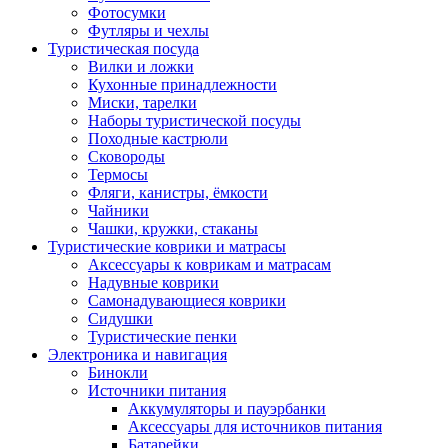
Фотосумки
Футляры и чехлы
Туристическая посуда
Вилки и ложки
Кухонные принадлежности
Миски, тарелки
Наборы туристической посуды
Походные кастрюли
Сковороды
Термосы
Фляги, канистры, ёмкости
Чайники
Чашки, кружки, стаканы
Туристические коврики и матрасы
Аксессуары к коврикам и матрасам
Надувные коврики
Самонадувающиеся коврики
Сидушки
Туристические пенки
Электроника и навигация
Бинокли
Источники питания
Аккумуляторы и пауэрбанки
Аксессуары для источников питания
Батарейки