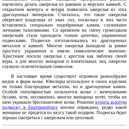
научились делать ожерелья из раковин и морских камней. С
открытием жемчуга и янтаря появились ожерелья из этих
драгоценных минералов. Считалось, что такие ожерелья
оберегают владельца от злых сил, поскольку в них часто
вставлялись специально подобранные камни, служившие
личными талисманами. Со временем на смену громоздким
ожерельям стали приходить тонкие цепочки, украшенные
подвесками. Подвески изготавливались из драгоценных
металлов и камней. Многие ожерелья выходили за рамки
простого украшения и имели символическое значение.
Христиане носили ожерелья с крестом как эмблему своей
веры, а для многих монархов и влиятельных лиц ожерелье
служило отличительным символом.
В настоящее время существует огромное разнообразие
видов и форм колье. Ювелиры используют в своих изделиях
не только благородные металлы, но и драгоценные камни.
Особой популярностью пользуются колье с жемчужными
бусами, хотя, несомненно, многие женщины хотят, чтобы их
шею украшало бриллиантовое колье. Решение
купить золотую
подвеску в Екатеринбурге
вполне оправдано, редко какой
женщине не придется по вкусу такой подарок. Подвеска будет
хорошо смотреться с ожерельем или цепочкой.