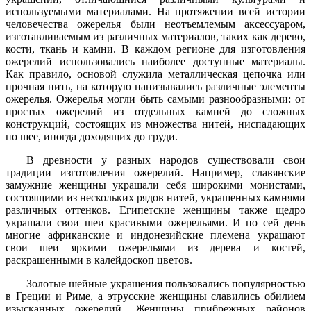
используемыми материалами. На протяжении всей истории
человечества ожерелья были неотъемлемым аксессуаром,
изготавливаемым из различных материалов, таких как дерево,
кости, ткань и камни. В каждом регионе для изготовления
ожерелий использовались наиболее доступные материалы.
Как правило, основой служила металлическая цепочка или
прочная нить, на которую нанизывались различные элементы
ожерелья. Ожерелья могли быть самыми разнообразными: от
простых ожерелий из отдельных камней до сложных
конструкций, состоящих из множества нитей, ниспадающих
по шее, иногда доходящих до груди.
В древности у разных народов существовали свои
традиции изготовления ожерелий. Например, славянские
замужние женщины украшали себя широкими монистами,
состоящими из нескольких рядов нитей, украшенных камнями
различных оттенков. Египетские женщины также щедро
украшали свои шеи красивыми ожерельями. И по сей день
многие африканские и индонезийские племена украшают
свои шеи яркими ожерельями из дерева и костей,
раскрашенными в калейдоскоп цветов.
Золотые шейные украшения пользовались популярностью
в Греции и Риме, а этрусские женщины славились обилием
изысканных ожерелий. Женщины прибрежных районов