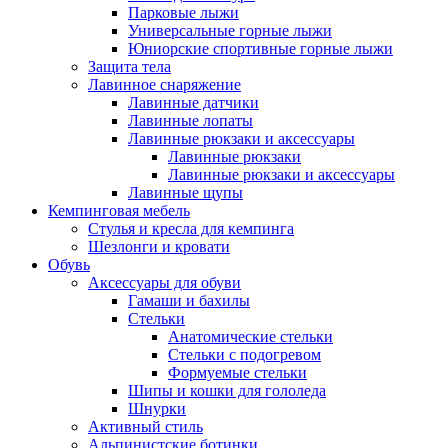
Парковые лыжи
Универсальные горные лыжи
Юниорские спортивные горные лыжи
Защита тела
Лавинное снаряжение
Лавинные датчики
Лавинные лопаты
Лавинные рюкзаки и аксессуары
Лавинные рюкзаки
Лавинные рюкзаки и аксессуары
Лавинные щупы
Кемпинговая мебель
Стулья и кресла для кемпинга
Шезлонги и кровати
Обувь
Аксессуары для обуви
Гамаши и бахилы
Стельки
Анатомические стельки
Стельки с подогревом
Формуемые стельки
Шипы и кошки для гололеда
Шнурки
Активный стиль
Альпинистские ботинки