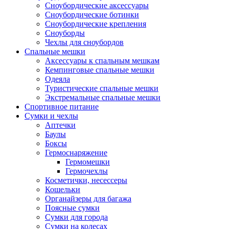
Сноубордические аксессуары
Сноубордические ботинки
Сноубордические крепления
Сноуборды
Чехлы для сноубордов
Спальные мешки
Аксессуары к спальным мешкам
Кемпинговые спальные мешки
Одеяла
Туристические спальные мешки
Экстремальные спальные мешки
Спортивное питание
Сумки и чехлы
Аптечки
Баулы
Боксы
Гермоснаряжение
Гермомешки
Гермочехлы
Косметички, несессеры
Кошельки
Органайзеры для багажа
Поясные сумки
Сумки для города
Сумки на колесах