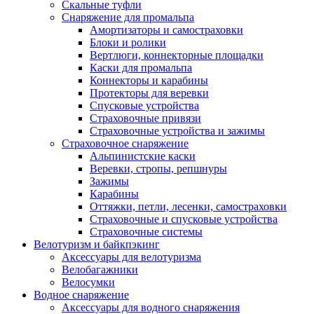
Скальные туфли
Снаряжение для промальпа
Амортизаторы и самостраховки
Блоки и ролики
Вертлюги, коннекторные площадки
Каски для промальпа
Коннекторы и карабины
Протекторы для веревки
Спусковые устройства
Страховочные привязи
Страховочные устройства и зажимы
Страховочное снаряжение
Альпинистские каски
Веревки, стропы, репшнуры
Зажимы
Карабины
Оттяжки, петли, лесенки, самостраховки
Страховочные и спусковые устройства
Страховочные системы
Велотуризм и байкпэкинг
Аксессуары для велотуризма
Велобагажники
Велосумки
Водное снаряжение
Аксессуары для водного снаряжения