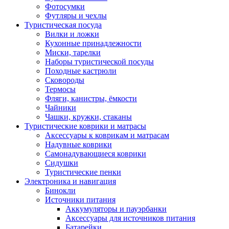
Фотосумки
Футляры и чехлы
Туристическая посуда
Вилки и ложки
Кухонные принадлежности
Миски, тарелки
Наборы туристической посуды
Походные кастрюли
Сковороды
Термосы
Фляги, канистры, ёмкости
Чайники
Чашки, кружки, стаканы
Туристические коврики и матрасы
Аксессуары к коврикам и матрасам
Надувные коврики
Самонадувающиеся коврики
Сидушки
Туристические пенки
Электроника и навигация
Бинокли
Источники питания
Аккумуляторы и пауэрбанки
Аксессуары для источников питания
Батарейки