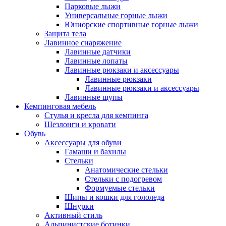
Парковые лыжи
Универсальные горные лыжи
Юниорские спортивные горные лыжи
Защита тела
Лавинное снаряжение
Лавинные датчики
Лавинные лопаты
Лавинные рюкзаки и аксессуары
Лавинные рюкзаки
Лавинные рюкзаки и аксессуары
Лавинные щупы
Кемпинговая мебель
Стулья и кресла для кемпинга
Шезлонги и кровати
Обувь
Аксессуары для обуви
Гамаши и бахилы
Стельки
Анатомические стельки
Стельки с подогревом
Формуемые стельки
Шипы и кошки для гололеда
Шнурки
Активный стиль
Альпинистские ботинки