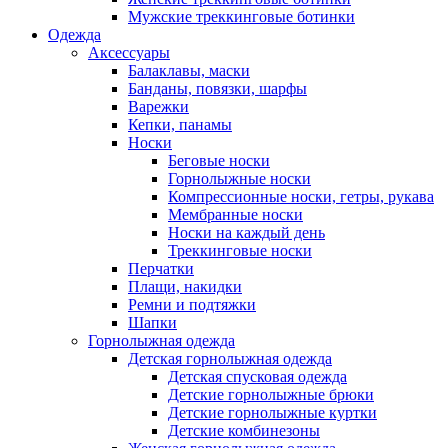
Мужские треккинговые ботинки
Одежда
Аксессуары
Балаклавы, маски
Банданы, повязки, шарфы
Варежки
Кепки, панамы
Носки
Беговые носки
Горнолыжные носки
Компрессионные носки, гетры, рукава
Мембранные носки
Носки на каждый день
Треккинговые носки
Перчатки
Плащи, накидки
Ремни и подтяжки
Шапки
Горнолыжная одежда
Детская горнолыжная одежда
Детская спусковая одежда
Детские горнолыжные брюки
Детские горнолыжные куртки
Детские комбинезоны