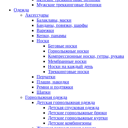
Мужские треккинговые ботинки
Одежда
Аксессуары
Балаклавы, маски
Банданы, повязки, шарфы
Варежки
Кепки, панамы
Носки
Беговые носки
Горнолыжные носки
Компрессионные носки, гетры, рукава
Мембранные носки
Носки на каждый день
Треккинговые носки
Перчатки
Плащи, накидки
Ремни и подтяжки
Шапки
Горнолыжная одежда
Детская горнолыжная одежда
Детская спусковая одежда
Детские горнолыжные брюки
Детские горнолыжные куртки
Детские комбинезоны