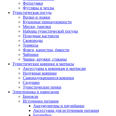
Фотосумки
Футляры и чехлы
Туристическая посуда
Вилки и ложки
Кухонные принадлежности
Миски, тарелки
Наборы туристической посуды
Походные кастрюли
Сковороды
Термосы
Фляги, канистры, ёмкости
Чайники
Чашки, кружки, стаканы
Туристические коврики и матрасы
Аксессуары к коврикам и матрасам
Надувные коврики
Самонадувающиеся коврики
Сидушки
Туристические пенки
Электроника и навигация
Бинокли
Источники питания
Аккумуляторы и пауэрбанки
Аксессуары для источников питания
Батарейки