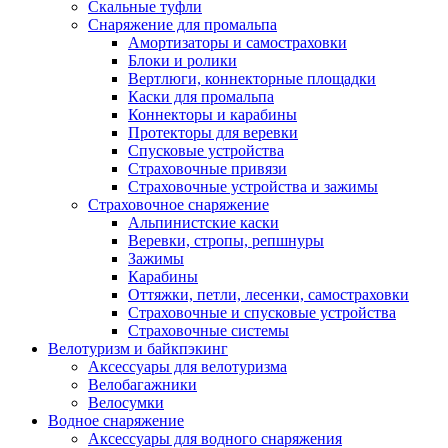
Скальные туфли
Снаряжение для промальпа
Амортизаторы и самостраховки
Блоки и ролики
Вертлюги, коннекторные площадки
Каски для промальпа
Коннекторы и карабины
Протекторы для веревки
Спусковые устройства
Страховочные привязи
Страховочные устройства и зажимы
Страховочное снаряжение
Альпинистские каски
Веревки, стропы, репшнуры
Зажимы
Карабины
Оттяжки, петли, лесенки, самостраховки
Страховочные и спусковые устройства
Страховочные системы
Велотуризм и байкпэкинг
Аксессуары для велотуризма
Велобагажники
Велосумки
Водное снаряжение
Аксессуары для водного снаряжения