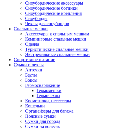
Сноубордические аксессуары
Сноубордические ботинки
Сноубордические крепления
Сноуборды
Чехлы для сноубордов
Спальные мешки
Аксессуары к спальным мешкам
Кемпинговые спальные мешки
Одеяла
Туристические спальные мешки
Экстремальные спальные мешки
Спортивное питание
Сумки и чехлы
Аптечки
Баулы
Боксы
Гермоснаряжение
Гермомешки
Гермочехлы
Косметички, несессеры
Кошельки
Органайзеры для багажа
Поясные сумки
Сумки для города
Сумки на колесах