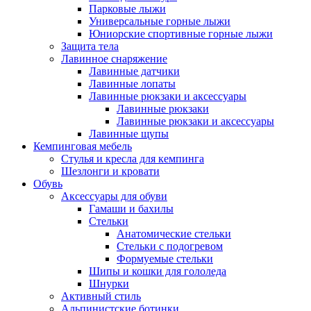
Парковые лыжи
Универсальные горные лыжи
Юниорские спортивные горные лыжи
Защита тела
Лавинное снаряжение
Лавинные датчики
Лавинные лопаты
Лавинные рюкзаки и аксессуары
Лавинные рюкзаки
Лавинные рюкзаки и аксессуары
Лавинные щупы
Кемпинговая мебель
Стулья и кресла для кемпинга
Шезлонги и кровати
Обувь
Аксессуары для обуви
Гамаши и бахилы
Стельки
Анатомические стельки
Стельки с подогревом
Формуемые стельки
Шипы и кошки для гололеда
Шнурки
Активный стиль
Альпинистские ботинки