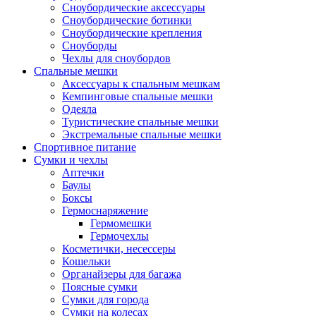
Сноубордические аксессуары
Сноубордические ботинки
Сноубордические крепления
Сноуборды
Чехлы для сноубордов
Спальные мешки
Аксессуары к спальным мешкам
Кемпинговые спальные мешки
Одеяла
Туристические спальные мешки
Экстремальные спальные мешки
Спортивное питание
Сумки и чехлы
Аптечки
Баулы
Боксы
Гермоснаряжение
Гермомешки
Гермочехлы
Косметички, несессеры
Кошельки
Органайзеры для багажа
Поясные сумки
Сумки для города
Сумки на колесах