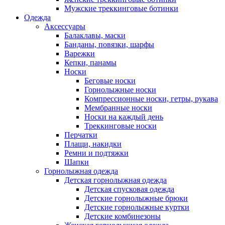
Мужские треккинговые ботинки
Одежда
Аксессуары
Балаклавы, маски
Банданы, повязки, шарфы
Варежки
Кепки, панамы
Носки
Беговые носки
Горнолыжные носки
Компрессионные носки, гетры, рукава
Мембранные носки
Носки на каждый день
Треккинговые носки
Перчатки
Плащи, накидки
Ремни и подтяжки
Шапки
Горнолыжная одежда
Детская горнолыжная одежда
Детская спусковая одежда
Детские горнолыжные брюки
Детские горнолыжные куртки
Детские комбинезоны