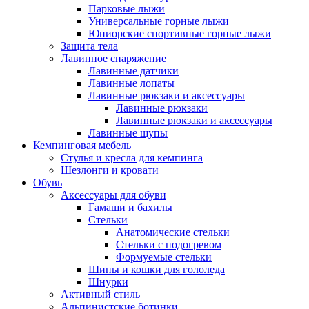
Парковые лыжи
Универсальные горные лыжи
Юниорские спортивные горные лыжи
Защита тела
Лавинное снаряжение
Лавинные датчики
Лавинные лопаты
Лавинные рюкзаки и аксессуары
Лавинные рюкзаки
Лавинные рюкзаки и аксессуары
Лавинные щупы
Кемпинговая мебель
Стулья и кресла для кемпинга
Шезлонги и кровати
Обувь
Аксессуары для обуви
Гамаши и бахилы
Стельки
Анатомические стельки
Стельки с подогревом
Формуемые стельки
Шипы и кошки для гололеда
Шнурки
Активный стиль
Альпинистские ботинки