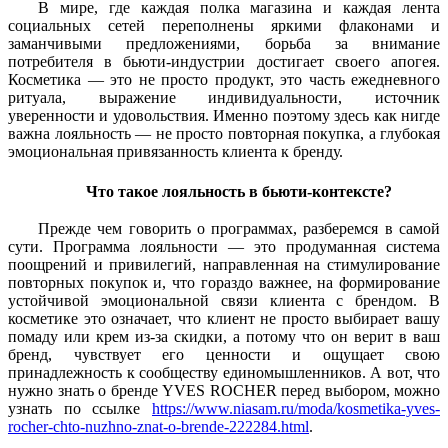
В мире, где каждая полка магазина и каждая лента
социальных сетей переполнены яркими флаконами и
заманчивыми предложениями, борьба за внимание
потребителя в бьюти-индустрии достигает своего апогея.
Косметика — это не просто продукт, это часть ежедневного
ритуала, выражение индивидуальности, источник
уверенности и удовольствия. Именно поэтому здесь как нигде
важна лояльность — не просто повторная покупка, а глубокая
эмоциональная привязанность клиента к бренду.
Что такое лояльность в бьюти-контексте?
Прежде чем говорить о программах, разберемся в самой
сути. Программа лояльности — это продуманная система
поощрений и привилегий, направленная на стимулирование
повторных покупок и, что гораздо важнее, на формирование
устойчивой эмоциональной связи клиента с брендом. В
косметике это означает, что клиент не просто выбирает вашу
помаду или крем из-за скидки, а потому что он верит в ваш
бренд, чувствует его ценности и ощущает свою
принадлежность к сообществу единомышленников. А вот, что
нужно знать о бренде YVES ROCHER перед выбором, можно
узнать по ссылке
https://www.niasam.ru/moda/kosmetika-yves-
rocher-chto-nuzhno-znat-o-brende-222284.html
.