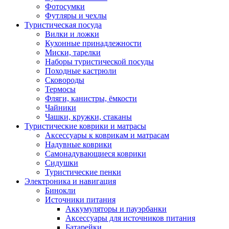
Фотосумки
Футляры и чехлы
Туристическая посуда
Вилки и ложки
Кухонные принадлежности
Миски, тарелки
Наборы туристической посуды
Походные кастрюли
Сковороды
Термосы
Фляги, канистры, ёмкости
Чайники
Чашки, кружки, стаканы
Туристические коврики и матрасы
Аксессуары к коврикам и матрасам
Надувные коврики
Самонадувающиеся коврики
Сидушки
Туристические пенки
Электроника и навигация
Бинокли
Источники питания
Аккумуляторы и пауэрбанки
Аксессуары для источников питания
Батарейки