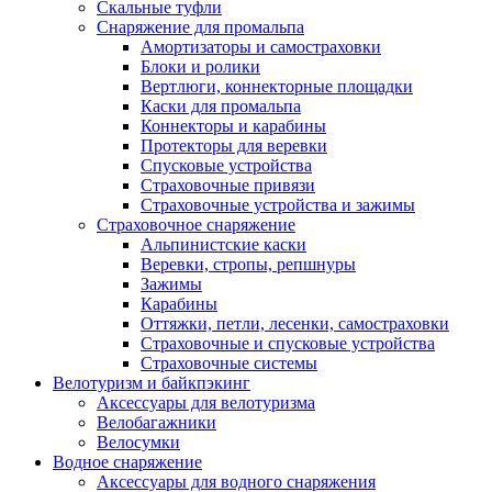
Скальные туфли
Снаряжение для промальпа
Амортизаторы и самостраховки
Блоки и ролики
Вертлюги, коннекторные площадки
Каски для промальпа
Коннекторы и карабины
Протекторы для веревки
Спусковые устройства
Страховочные привязи
Страховочные устройства и зажимы
Страховочное снаряжение
Альпинистские каски
Веревки, стропы, репшнуры
Зажимы
Карабины
Оттяжки, петли, лесенки, самостраховки
Страховочные и спусковые устройства
Страховочные системы
Велотуризм и байкпэкинг
Аксессуары для велотуризма
Велобагажники
Велосумки
Водное снаряжение
Аксессуары для водного снаряжения