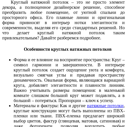
Круглый натяжной потолок – это не просто элемент
декора, а полноценное дизайнерское решение, способное
преобразить любое помещение, от уютной спальни до
просторного офиса. Его плавные линии и оригинальная
форма привносят в интерьер нотки элегантности и
современности, выделяя его среди стандартных решений. Но
что делает круглый натяжной потолок таким
привлекательным? Давайте разберемся подробнее.
Особенности круглых натяжных потолков
Форма и ее влияние на восприятие пространства: Круг –
символ гармонии и завершенности. В интерьере
круглый потолок создает ощущение уюта и комфорта,
визуально смягчая углы и придавая пространству
динамичность. Овальная форма, являющаяся вариацией
круга, добавляет элегантности и плавности линиям.
Важно учитывать размеры помещения: в маленькой
комнате слишком большой круг может подавлять, а в
большой – потеряться. Пропорции – ключ к успеху.
Материалы и фактуры: Как и другие
натяжные потолки
,
круглые конструкции могут быть выполнены из ПВХ-
пленки или ткани. ПВХ-пленка предлагает широкий
выбор цветов, фактур (глянцевая, матовая, сатиновая) и
даже фотопечати, позволяя воплотить любые