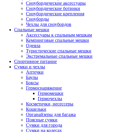
Сноубордические аксессуары
Сноубордические ботинки
Сноубордические крепления
Сноуборды
Чехлы для сноубордов
Спальные мешки
Аксессуары к спальным мешкам
Кемпинговые спальные мешки
Одеяла
Туристические спальные мешки
Экстремальные спальные мешки
Спортивное питание
Сумки и чехлы
Аптечки
Баулы
Боксы
Гермоснаряжение
Гермомешки
Гермочехлы
Косметички, несессеры
Кошельки
Органайзеры для багажа
Поясные сумки
Сумки для города
Сумки на колесах