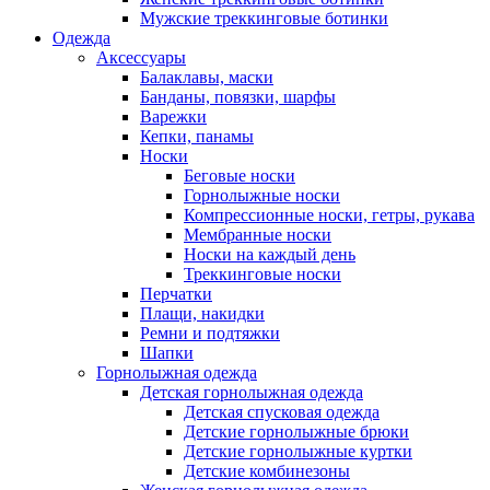
Мужские треккинговые ботинки
Одежда
Аксессуары
Балаклавы, маски
Банданы, повязки, шарфы
Варежки
Кепки, панамы
Носки
Беговые носки
Горнолыжные носки
Компрессионные носки, гетры, рукава
Мембранные носки
Носки на каждый день
Треккинговые носки
Перчатки
Плащи, накидки
Ремни и подтяжки
Шапки
Горнолыжная одежда
Детская горнолыжная одежда
Детская спусковая одежда
Детские горнолыжные брюки
Детские горнолыжные куртки
Детские комбинезоны