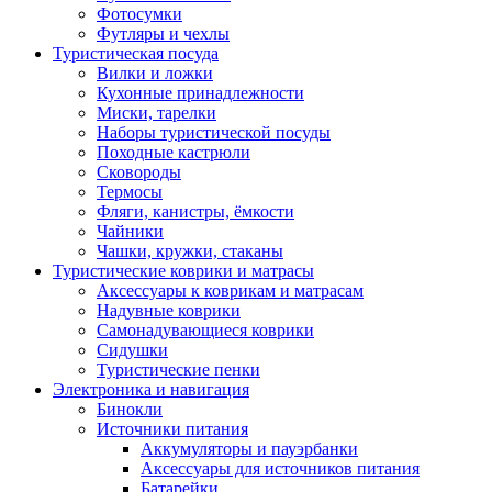
Фотосумки
Футляры и чехлы
Туристическая посуда
Вилки и ложки
Кухонные принадлежности
Миски, тарелки
Наборы туристической посуды
Походные кастрюли
Сковороды
Термосы
Фляги, канистры, ёмкости
Чайники
Чашки, кружки, стаканы
Туристические коврики и матрасы
Аксессуары к коврикам и матрасам
Надувные коврики
Самонадувающиеся коврики
Сидушки
Туристические пенки
Электроника и навигация
Бинокли
Источники питания
Аккумуляторы и пауэрбанки
Аксессуары для источников питания
Батарейки