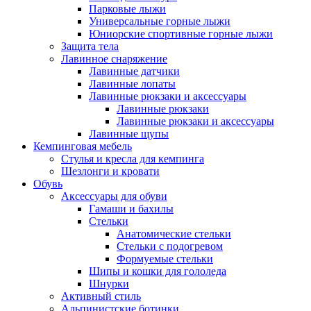
Парковые лыжи
Универсальные горные лыжи
Юниорские спортивные горные лыжи
Защита тела
Лавинное снаряжение
Лавинные датчики
Лавинные лопаты
Лавинные рюкзаки и аксессуары
Лавинные рюкзаки
Лавинные рюкзаки и аксессуары
Лавинные щупы
Кемпинговая мебель
Стулья и кресла для кемпинга
Шезлонги и кровати
Обувь
Аксессуары для обуви
Гамаши и бахилы
Стельки
Анатомические стельки
Стельки с подогревом
Формуемые стельки
Шипы и кошки для гололеда
Шнурки
Активный стиль
Альпинистские ботинки