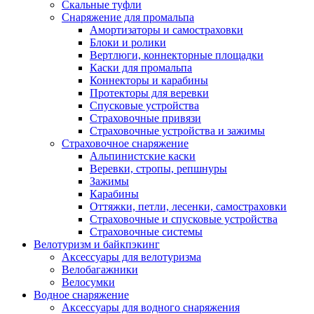
Скальные туфли
Снаряжение для промальпа
Амортизаторы и самостраховки
Блоки и ролики
Вертлюги, коннекторные площадки
Каски для промальпа
Коннекторы и карабины
Протекторы для веревки
Спусковые устройства
Страховочные привязи
Страховочные устройства и зажимы
Страховочное снаряжение
Альпинистские каски
Веревки, стропы, репшнуры
Зажимы
Карабины
Оттяжки, петли, лесенки, самостраховки
Страховочные и спусковые устройства
Страховочные системы
Велотуризм и байкпэкинг
Аксессуары для велотуризма
Велобагажники
Велосумки
Водное снаряжение
Аксессуары для водного снаряжения