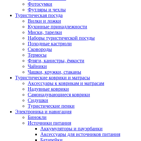
Фотосумки
Футляры и чехлы
Туристическая посуда
Вилки и ложки
Кухонные принадлежности
Миски, тарелки
Наборы туристической посуды
Походные кастрюли
Сковороды
Термосы
Фляги, канистры, ёмкости
Чайники
Чашки, кружки, стаканы
Туристические коврики и матрасы
Аксессуары к коврикам и матрасам
Надувные коврики
Самонадувающиеся коврики
Сидушки
Туристические пенки
Электроника и навигация
Бинокли
Источники питания
Аккумуляторы и пауэрбанки
Аксессуары для источников питания
Батарейки