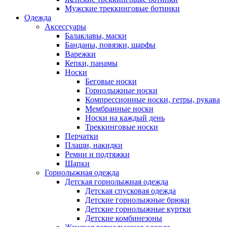
Мужские треккинговые ботинки
Одежда
Аксессуары
Балаклавы, маски
Банданы, повязки, шарфы
Варежки
Кепки, панамы
Носки
Беговые носки
Горнолыжные носки
Компрессионные носки, гетры, рукава
Мембранные носки
Носки на каждый день
Треккинговые носки
Перчатки
Плащи, накидки
Ремни и подтяжки
Шапки
Горнолыжная одежда
Детская горнолыжная одежда
Детская спусковая одежда
Детские горнолыжные брюки
Детские горнолыжные куртки
Детские комбинезоны