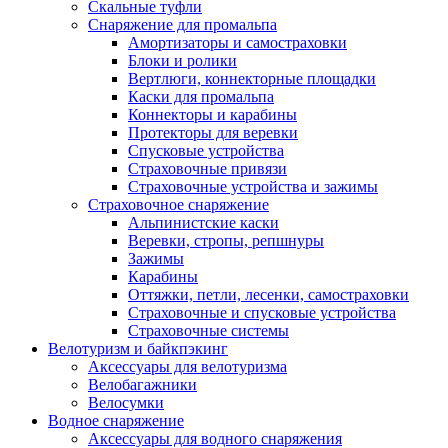
Скальные туфли
Снаряжение для промальпа
Амортизаторы и самостраховки
Блоки и ролики
Вертлюги, коннекторные площадки
Каски для промальпа
Коннекторы и карабины
Протекторы для веревки
Спусковые устройства
Страховочные привязи
Страховочные устройства и зажимы
Страховочное снаряжение
Альпинистские каски
Веревки, стропы, репшнуры
Зажимы
Карабины
Оттяжки, петли, лесенки, самостраховки
Страховочные и спусковые устройства
Страховочные системы
Велотуризм и байкпэкинг
Аксессуары для велотуризма
Велобагажники
Велосумки
Водное снаряжение
Аксессуары для водного снаряжения