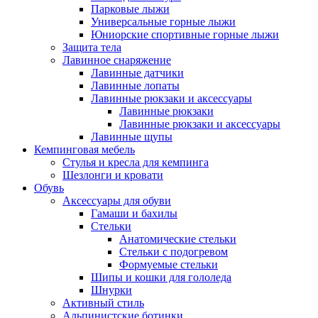
Парковые лыжи
Универсальные горные лыжи
Юниорские спортивные горные лыжи
Защита тела
Лавинное снаряжение
Лавинные датчики
Лавинные лопаты
Лавинные рюкзаки и аксессуары
Лавинные рюкзаки
Лавинные рюкзаки и аксессуары
Лавинные щупы
Кемпинговая мебель
Стулья и кресла для кемпинга
Шезлонги и кровати
Обувь
Аксессуары для обуви
Гамаши и бахилы
Стельки
Анатомические стельки
Стельки с подогревом
Формуемые стельки
Шипы и кошки для гололеда
Шнурки
Активный стиль
Альпинистские ботинки