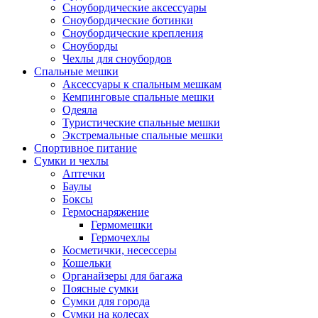
Сноубордические аксессуары
Сноубордические ботинки
Сноубордические крепления
Сноуборды
Чехлы для сноубордов
Спальные мешки
Аксессуары к спальным мешкам
Кемпинговые спальные мешки
Одеяла
Туристические спальные мешки
Экстремальные спальные мешки
Спортивное питание
Сумки и чехлы
Аптечки
Баулы
Боксы
Гермоснаряжение
Гермомешки
Гермочехлы
Косметички, несессеры
Кошельки
Органайзеры для багажа
Поясные сумки
Сумки для города
Сумки на колесах