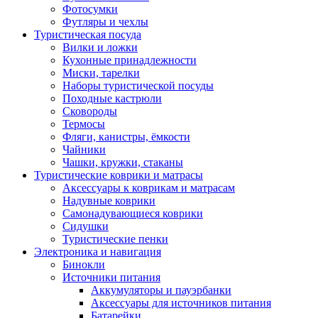
Фотосумки
Футляры и чехлы
Туристическая посуда
Вилки и ложки
Кухонные принадлежности
Миски, тарелки
Наборы туристической посуды
Походные кастрюли
Сковороды
Термосы
Фляги, канистры, ёмкости
Чайники
Чашки, кружки, стаканы
Туристические коврики и матрасы
Аксессуары к коврикам и матрасам
Надувные коврики
Самонадувающиеся коврики
Сидушки
Туристические пенки
Электроника и навигация
Бинокли
Источники питания
Аккумуляторы и пауэрбанки
Аксессуары для источников питания
Батарейки