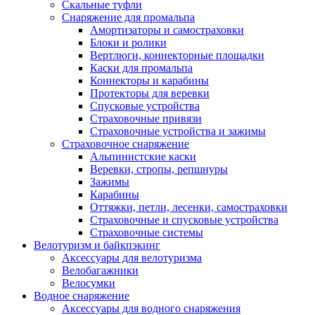
Скальные туфли
Снаряжение для промальпа
Амортизаторы и самостраховки
Блоки и ролики
Вертлюги, коннекторные площадки
Каски для промальпа
Коннекторы и карабины
Протекторы для веревки
Спусковые устройства
Страховочные привязи
Страховочные устройства и зажимы
Страховочное снаряжение
Альпинистские каски
Веревки, стропы, репшнуры
Зажимы
Карабины
Оттяжки, петли, лесенки, самостраховки
Страховочные и спусковые устройства
Страховочные системы
Велотуризм и байкпэкинг
Аксессуары для велотуризма
Велобагажники
Велосумки
Водное снаряжение
Аксессуары для водного снаряжения