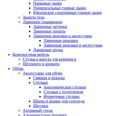
Парковые лыжи
Универсальные горные лыжи
Юниорские спортивные горные лыжи
Защита тела
Лавинное снаряжение
Лавинные датчики
Лавинные лопаты
Лавинные рюкзаки и аксессуары
Лавинные рюкзаки
Лавинные рюкзаки и аксессуары
Лавинные щупы
Кемпинговая мебель
Стулья и кресла для кемпинга
Шезлонги и кровати
Обувь
Аксессуары для обуви
Гамаши и бахилы
Стельки
Анатомические стельки
Стельки с подогревом
Формуемые стельки
Шипы и кошки для гололеда
Шнурки
Активный стиль
Альпинистские ботинки