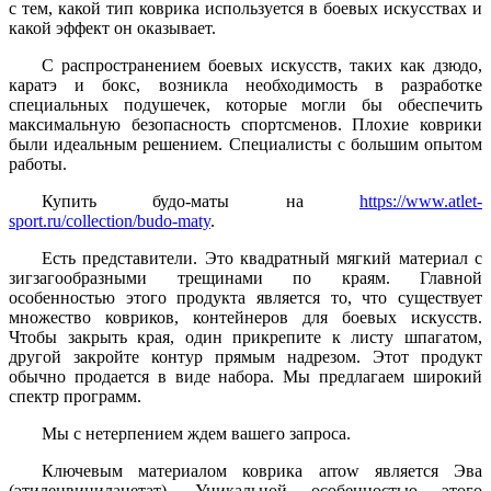
с тем, какой тип коврика используется в боевых искусствах и
какой эффект он оказывает.
С распространением боевых искусств, таких как дзюдо,
каратэ и бокс, возникла необходимость в разработке
специальных подушечек, которые могли бы обеспечить
максимальную безопасность спортсменов. Плохие коврики
были идеальным решением. Специалисты с большим опытом
работы.
Купить будо-маты на
https://www.atlet-
sport.ru/collection/budo-maty
.
Есть представители. Это квадратный мягкий материал с
зигзагообразными трещинами по краям. Главной
особенностью этого продукта является то, что существует
множество ковриков, контейнеров для боевых искусств.
Чтобы закрыть края, один прикрепите к листу шпагатом,
другой закройте контур прямым надрезом. Этот продукт
обычно продается в виде набора. Мы предлагаем широкий
спектр программ.
Мы с нетерпением ждем вашего запроса.
Ключевым материалом коврика arrow является Эва
(этиленвинилацетат). Уникальной особенностью этого