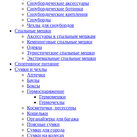
Сноубордические аксессуары
Сноубордические ботинки
Сноубордические крепления
Сноуборды
Чехлы для сноубордов
Спальные мешки
Аксессуары к спальным мешкам
Кемпинговые спальные мешки
Одеяла
Туристические спальные мешки
Экстремальные спальные мешки
Спортивное питание
Сумки и чехлы
Аптечки
Баулы
Боксы
Гермоснаряжение
Гермомешки
Гермочехлы
Косметички, несессеры
Кошельки
Органайзеры для багажа
Поясные сумки
Сумки для города
Сумки на колесах