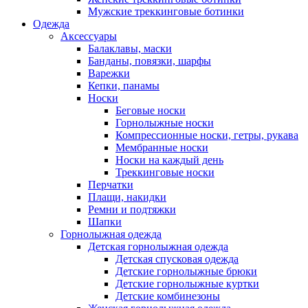
Мужские треккинговые ботинки
Одежда
Аксессуары
Балаклавы, маски
Банданы, повязки, шарфы
Варежки
Кепки, панамы
Носки
Беговые носки
Горнолыжные носки
Компрессионные носки, гетры, рукава
Мембранные носки
Носки на каждый день
Треккинговые носки
Перчатки
Плащи, накидки
Ремни и подтяжки
Шапки
Горнолыжная одежда
Детская горнолыжная одежда
Детская спусковая одежда
Детские горнолыжные брюки
Детские горнолыжные куртки
Детские комбинезоны