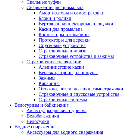
Скальные туфли
Снаряжение для промальпа
Амортизаторы и самостраховки
Блоки и ролики
Вертлюги, коннекторные площадки
Каски для промальпа
Коннекторы и карабины
Протекторы для веревки
Спусковые устройства
Страховочные привязи
Страховочные устройства и зажимы
Страховочное снаряжение
Альпинистские каски
Веревки, стропы, репшнуры
Зажимы
Карабины
Оттяжки, петли, лесенки, самостраховки
Страховочные и спусковые устройства
Страховочные системы
Велотуризм и байкпэкинг
Аксессуары для велотуризма
Велобагажники
Велосумки
Водное снаряжение
Аксессуары для водного снаряжения