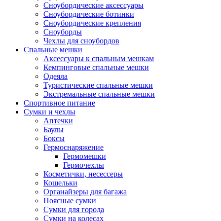
Сноубордические аксессуары
Сноубордические ботинки
Сноубордические крепления
Сноуборды
Чехлы для сноубордов
Спальные мешки
Аксессуары к спальным мешкам
Кемпинговые спальные мешки
Одеяла
Туристические спальные мешки
Экстремальные спальные мешки
Спортивное питание
Сумки и чехлы
Аптечки
Баулы
Боксы
Гермоснаряжение
Гермомешки
Гермочехлы
Косметички, несессеры
Кошельки
Органайзеры для багажа
Поясные сумки
Сумки для города
Сумки на колесах