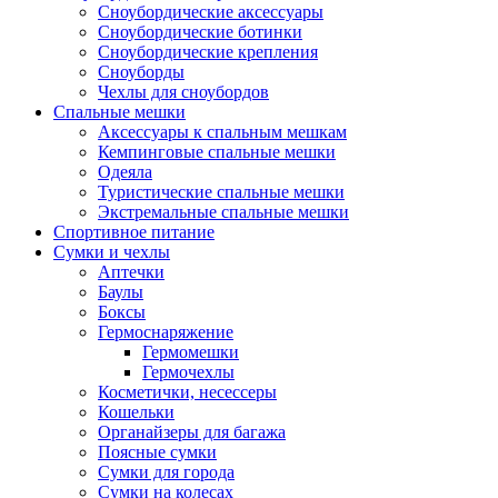
Сноубордические аксессуары
Сноубордические ботинки
Сноубордические крепления
Сноуборды
Чехлы для сноубордов
Спальные мешки
Аксессуары к спальным мешкам
Кемпинговые спальные мешки
Одеяла
Туристические спальные мешки
Экстремальные спальные мешки
Спортивное питание
Сумки и чехлы
Аптечки
Баулы
Боксы
Гермоснаряжение
Гермомешки
Гермочехлы
Косметички, несессеры
Кошельки
Органайзеры для багажа
Поясные сумки
Сумки для города
Сумки на колесах