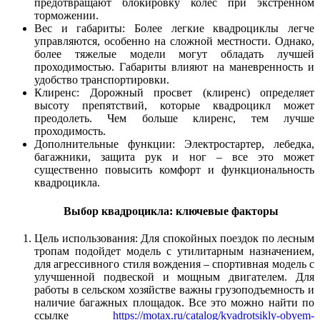
предотвращают блокировку колес при экстренном
торможении.
Вес и габариты: Более легкие квадроциклы легче
управляются, особенно на сложной местности. Однако,
более тяжелые модели могут обладать лучшей
проходимостью. Габариты влияют на маневренность и
удобство транспортировки.
Клиренс: Дорожный просвет (клиренс) определяет
высоту препятствий, которые квадроцикл может
преодолеть. Чем больше клиренс, тем лучше
проходимость.
Дополнительные функции: Электростартер, лебедка,
багажники, защита рук и ног – все это может
существенно повысить комфорт и функциональность
квадроцикла.
Выбор квадроцикла: ключевые факторы
Цель использования: Для спокойных поездок по лесным
тропам подойдет модель с утилитарным назначением,
для агрессивного стиля вождения – спортивная модель с
улучшенной подвеской и мощным двигателем. Для
работы в сельском хозяйстве важны грузоподъемность и
наличие багажных площадок. Все это можно найти по
ссылке
https://motax.ru/catalog/kvadrotsikly-obyem-