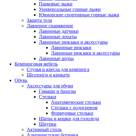
Парковые лыжи
Универсальные горные лыжи
Юниорские спортивные горные лыжи
Защита тела
Лавинное снаряжение
Лавинные датчики
Лавинные лопаты
Лавинные рюкзаки и аксессуары
Лавинные рюкзаки
Лавинные рюкзаки и аксессуары
Лавинные щупы
Кемпинговая мебель
Стулья и кресла для кемпинга
Шезлонги и кровати
Обувь
Аксессуары для обуви
Гамаши и бахилы
Стельки
Анатомические стельки
Стельки с подогревом
Формуемые стельки
Шипы и кошки для гололеда
Шнурки
Активный стиль
Альпинистские ботинки