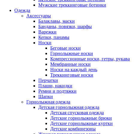
Мужские треккинговые ботинки
Одежда
Аксессуары
Балаклавы, маски
Банданы, повязки, шарфы
Варежки
Кепки, панамы
Носки
Беговые носки
Горнолыжные носки
Компрессионные носки, гетры, рукава
Мембранные носки
Носки на каждый день
Треккинговые носки
Перчатки
Плащи, накидки
Ремни и подтяжки
Шапки
Горнолыжная одежда
Детская горнолыжная одежда
Детская спусковая одежда
Детские горнолыжные брюки
Детские горнолыжные куртки
Детские комбинезоны