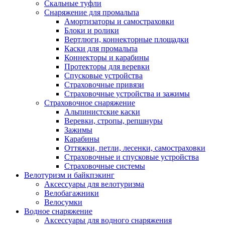
Скальные туфли
Снаряжение для промальпа
Амортизаторы и самостраховки
Блоки и ролики
Вертлюги, коннекторные площадки
Каски для промальпа
Коннекторы и карабины
Протекторы для веревки
Спусковые устройства
Страховочные привязи
Страховочные устройства и зажимы
Страховочное снаряжение
Альпинистские каски
Веревки, стропы, репшнуры
Зажимы
Карабины
Оттяжки, петли, лесенки, самостраховки
Страховочные и спусковые устройства
Страховочные системы
Велотуризм и байкпэкинг
Аксессуары для велотуризма
Велобагажники
Велосумки
Водное снаряжение
Аксессуары для водного снаряжения