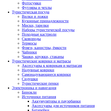
Фотосумки
Футляры и чехлы
Туристическая посуда
Вилки и ложки
Кухонные принадлежности
Миски, тарелки
Наборы туристической посуды
Походные кастрюли
Сковороды
Термосы
Фляги, канистры, ёмкости
Чайники
Чашки, кружки, стаканы
Туристические коврики и матрасы
Аксессуары к коврикам и матрасам
Надувные коврики
Самонадувающиеся коврики
Сидушки
Туристические пенки
Электроника и навигация
Бинокли
Источники питания
Аккумуляторы и пауэрбанки
Аксессуары для источников питания
Батарейки