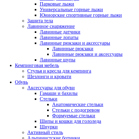
Парковые лыжи
Универсальные горные лыжи
Юниорские спортивные горные лыжи
Защита тела
Лавинное снаряжение
Лавинные датчики
Лавинные лопаты
Лавинные рюкзаки и аксессуары
Лавинные рюкзаки
Лавинные рюкзаки и аксессуары
Лавинные щупы
Кемпинговая мебель
Стулья и кресла для кемпинга
Шезлонги и кровати
Обувь
Аксессуары для обуви
Гамаши и бахилы
Стельки
Анатомические стельки
Стельки с подогревом
Формуемые стельки
Шипы и кошки для гололеда
Шнурки
Активный стиль
Альпинистские ботинки