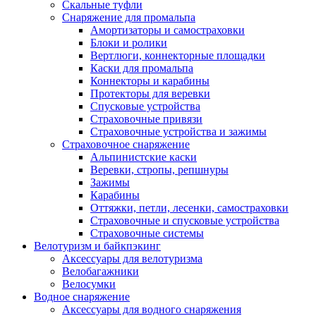
Скальные туфли
Снаряжение для промальпа
Амортизаторы и самостраховки
Блоки и ролики
Вертлюги, коннекторные площадки
Каски для промальпа
Коннекторы и карабины
Протекторы для веревки
Спусковые устройства
Страховочные привязи
Страховочные устройства и зажимы
Страховочное снаряжение
Альпинистские каски
Веревки, стропы, репшнуры
Зажимы
Карабины
Оттяжки, петли, лесенки, самостраховки
Страховочные и спусковые устройства
Страховочные системы
Велотуризм и байкпэкинг
Аксессуары для велотуризма
Велобагажники
Велосумки
Водное снаряжение
Аксессуары для водного снаряжения