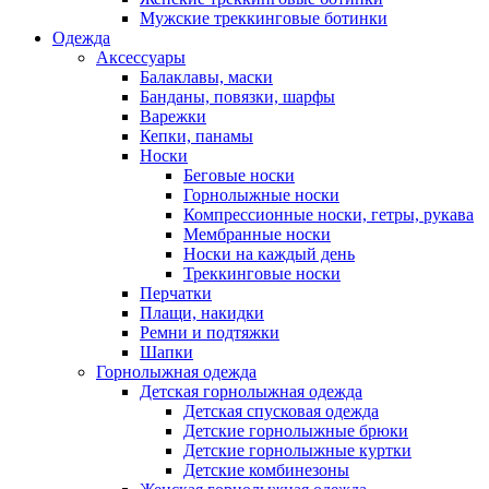
Мужские треккинговые ботинки
Одежда
Аксессуары
Балаклавы, маски
Банданы, повязки, шарфы
Варежки
Кепки, панамы
Носки
Беговые носки
Горнолыжные носки
Компрессионные носки, гетры, рукава
Мембранные носки
Носки на каждый день
Треккинговые носки
Перчатки
Плащи, накидки
Ремни и подтяжки
Шапки
Горнолыжная одежда
Детская горнолыжная одежда
Детская спусковая одежда
Детские горнолыжные брюки
Детские горнолыжные куртки
Детские комбинезоны