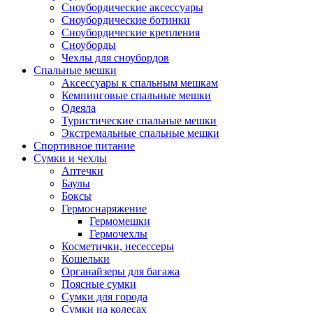
Сноубордические аксессуары
Сноубордические ботинки
Сноубордические крепления
Сноуборды
Чехлы для сноубордов
Спальные мешки
Аксессуары к спальным мешкам
Кемпинговые спальные мешки
Одеяла
Туристические спальные мешки
Экстремальные спальные мешки
Спортивное питание
Сумки и чехлы
Аптечки
Баулы
Боксы
Гермоснаряжение
Гермомешки
Гермочехлы
Косметички, несессеры
Кошельки
Органайзеры для багажа
Поясные сумки
Сумки для города
Сумки на колесах