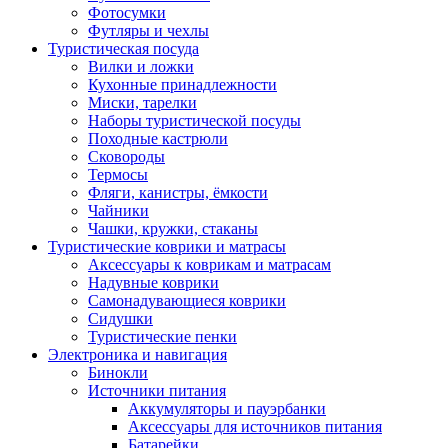
Фотосумки
Футляры и чехлы
Туристическая посуда
Вилки и ложки
Кухонные принадлежности
Миски, тарелки
Наборы туристической посуды
Походные кастрюли
Сковороды
Термосы
Фляги, канистры, ёмкости
Чайники
Чашки, кружки, стаканы
Туристические коврики и матрасы
Аксессуары к коврикам и матрасам
Надувные коврики
Самонадувающиеся коврики
Сидушки
Туристические пенки
Электроника и навигация
Бинокли
Источники питания
Аккумуляторы и пауэрбанки
Аксессуары для источников питания
Батарейки