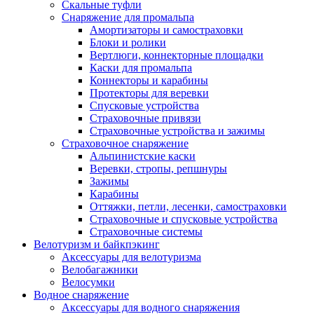
Скальные туфли
Снаряжение для промальпа
Амортизаторы и самостраховки
Блоки и ролики
Вертлюги, коннекторные площадки
Каски для промальпа
Коннекторы и карабины
Протекторы для веревки
Спусковые устройства
Страховочные привязи
Страховочные устройства и зажимы
Страховочное снаряжение
Альпинистские каски
Веревки, стропы, репшнуры
Зажимы
Карабины
Оттяжки, петли, лесенки, самостраховки
Страховочные и спусковые устройства
Страховочные системы
Велотуризм и байкпэкинг
Аксессуары для велотуризма
Велобагажники
Велосумки
Водное снаряжение
Аксессуары для водного снаряжения