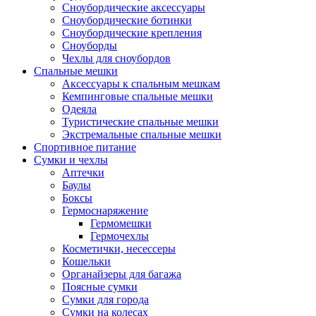
Сноубордические аксессуары
Сноубордические ботинки
Сноубордические крепления
Сноуборды
Чехлы для сноубордов
Спальные мешки
Аксессуары к спальным мешкам
Кемпинговые спальные мешки
Одеяла
Туристические спальные мешки
Экстремальные спальные мешки
Спортивное питание
Сумки и чехлы
Аптечки
Баулы
Боксы
Гермоснаряжение
Гермомешки
Гермочехлы
Косметички, несессеры
Кошельки
Органайзеры для багажа
Поясные сумки
Сумки для города
Сумки на колесах