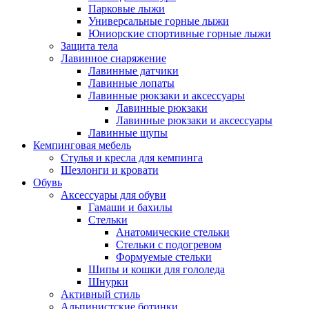
Парковые лыжи
Универсальные горные лыжи
Юниорские спортивные горные лыжи
Защита тела
Лавинное снаряжение
Лавинные датчики
Лавинные лопаты
Лавинные рюкзаки и аксессуары
Лавинные рюкзаки
Лавинные рюкзаки и аксессуары
Лавинные щупы
Кемпинговая мебель
Стулья и кресла для кемпинга
Шезлонги и кровати
Обувь
Аксессуары для обуви
Гамаши и бахилы
Стельки
Анатомические стельки
Стельки с подогревом
Формуемые стельки
Шипы и кошки для гололеда
Шнурки
Активный стиль
Альпинистские ботинки