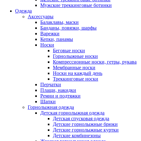
Мужские треккинговые ботинки
Одежда
Аксессуары
Балаклавы, маски
Банданы, повязки, шарфы
Варежки
Кепки, панамы
Носки
Беговые носки
Горнолыжные носки
Компрессионные носки, гетры, рукава
Мембранные носки
Носки на каждый день
Треккинговые носки
Перчатки
Плащи, накидки
Ремни и подтяжки
Шапки
Горнолыжная одежда
Детская горнолыжная одежда
Детская спусковая одежда
Детские горнолыжные брюки
Детские горнолыжные куртки
Детские комбинезоны