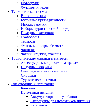
Фотосумки
Футляры и чехлы
Туристическая посуда
Вилки и ложки
Кухонные принадлежности
Миски, тарелки
Наборы туристической посуды
Походные кастрюли
Сковороды
Термосы
Фляги, канистры, ёмкости
Чайники
Чашки, кружки, стаканы
Туристические коврики и матрасы
Аксессуары к коврикам и матрасам
Надувные коврики
Самонадувающиеся коврики
Сидушки
Туристические пенки
Электроника и навигация
Бинокли
Источники питания
Аккумуляторы и пауэрбанки
Аксессуары для источников питания
Батарейки