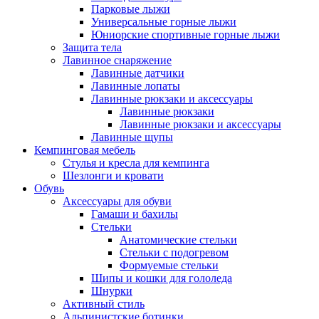
Парковые лыжи
Универсальные горные лыжи
Юниорские спортивные горные лыжи
Защита тела
Лавинное снаряжение
Лавинные датчики
Лавинные лопаты
Лавинные рюкзаки и аксессуары
Лавинные рюкзаки
Лавинные рюкзаки и аксессуары
Лавинные щупы
Кемпинговая мебель
Стулья и кресла для кемпинга
Шезлонги и кровати
Обувь
Аксессуары для обуви
Гамаши и бахилы
Стельки
Анатомические стельки
Стельки с подогревом
Формуемые стельки
Шипы и кошки для гололеда
Шнурки
Активный стиль
Альпинистские ботинки