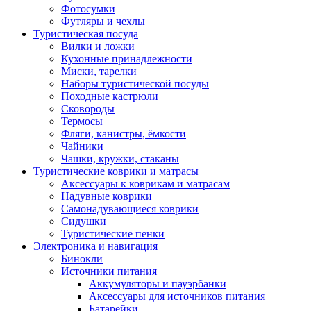
Фотосумки
Футляры и чехлы
Туристическая посуда
Вилки и ложки
Кухонные принадлежности
Миски, тарелки
Наборы туристической посуды
Походные кастрюли
Сковороды
Термосы
Фляги, канистры, ёмкости
Чайники
Чашки, кружки, стаканы
Туристические коврики и матрасы
Аксессуары к коврикам и матрасам
Надувные коврики
Самонадувающиеся коврики
Сидушки
Туристические пенки
Электроника и навигация
Бинокли
Источники питания
Аккумуляторы и пауэрбанки
Аксессуары для источников питания
Батарейки