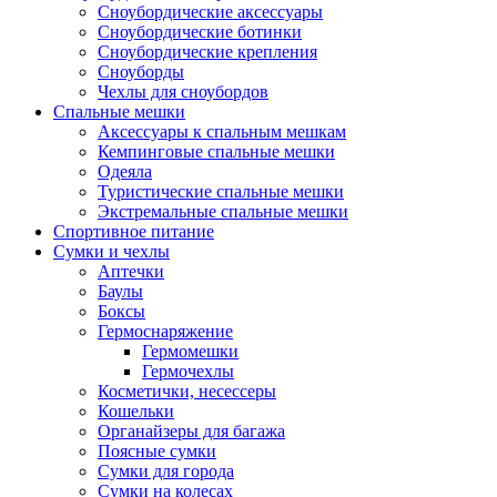
Сноубордические аксессуары
Сноубордические ботинки
Сноубордические крепления
Сноуборды
Чехлы для сноубордов
Спальные мешки
Аксессуары к спальным мешкам
Кемпинговые спальные мешки
Одеяла
Туристические спальные мешки
Экстремальные спальные мешки
Спортивное питание
Сумки и чехлы
Аптечки
Баулы
Боксы
Гермоснаряжение
Гермомешки
Гермочехлы
Косметички, несессеры
Кошельки
Органайзеры для багажа
Поясные сумки
Сумки для города
Сумки на колесах