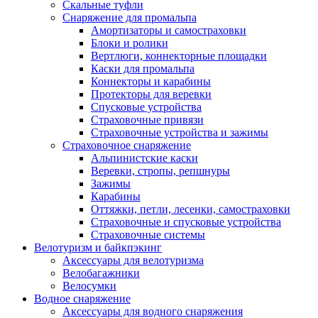
Скальные туфли
Снаряжение для промальпа
Амортизаторы и самостраховки
Блоки и ролики
Вертлюги, коннекторные площадки
Каски для промальпа
Коннекторы и карабины
Протекторы для веревки
Спусковые устройства
Страховочные привязи
Страховочные устройства и зажимы
Страховочное снаряжение
Альпинистские каски
Веревки, стропы, репшнуры
Зажимы
Карабины
Оттяжки, петли, лесенки, самостраховки
Страховочные и спусковые устройства
Страховочные системы
Велотуризм и байкпэкинг
Аксессуары для велотуризма
Велобагажники
Велосумки
Водное снаряжение
Аксессуары для водного снаряжения