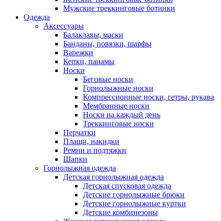
Мужские треккинговые ботинки
Одежда
Аксессуары
Балаклавы, маски
Банданы, повязки, шарфы
Варежки
Кепки, панамы
Носки
Беговые носки
Горнолыжные носки
Компрессионные носки, гетры, рукава
Мембранные носки
Носки на каждый день
Треккинговые носки
Перчатки
Плащи, накидки
Ремни и подтяжки
Шапки
Горнолыжная одежда
Детская горнолыжная одежда
Детская спусковая одежда
Детские горнолыжные брюки
Детские горнолыжные куртки
Детские комбинезоны