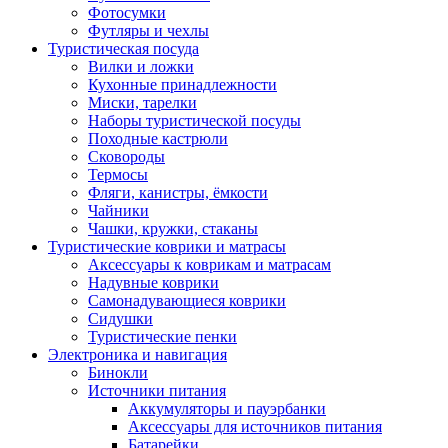
Фотосумки
Футляры и чехлы
Туристическая посуда
Вилки и ложки
Кухонные принадлежности
Миски, тарелки
Наборы туристической посуды
Походные кастрюли
Сковороды
Термосы
Фляги, канистры, ёмкости
Чайники
Чашки, кружки, стаканы
Туристические коврики и матрасы
Аксессуары к коврикам и матрасам
Надувные коврики
Самонадувающиеся коврики
Сидушки
Туристические пенки
Электроника и навигация
Бинокли
Источники питания
Аккумуляторы и пауэрбанки
Аксессуары для источников питания
Батарейки