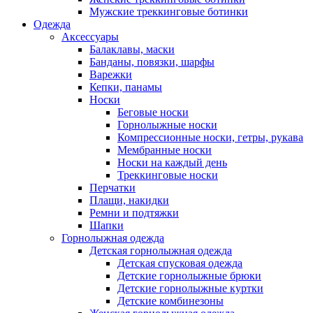
Мужские треккинговые ботинки
Одежда
Аксессуары
Балаклавы, маски
Банданы, повязки, шарфы
Варежки
Кепки, панамы
Носки
Беговые носки
Горнолыжные носки
Компрессионные носки, гетры, рукава
Мембранные носки
Носки на каждый день
Треккинговые носки
Перчатки
Плащи, накидки
Ремни и подтяжки
Шапки
Горнолыжная одежда
Детская горнолыжная одежда
Детская спусковая одежда
Детские горнолыжные брюки
Детские горнолыжные куртки
Детские комбинезоны