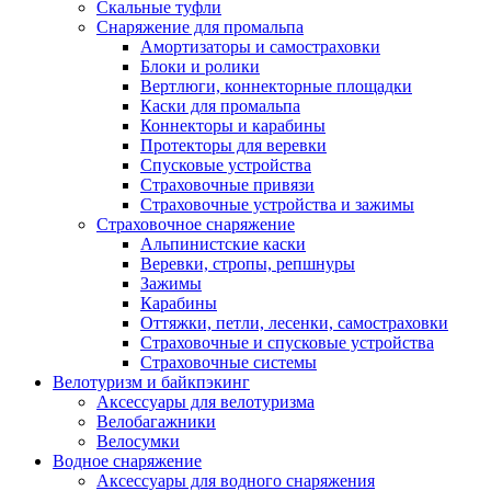
Скальные туфли
Снаряжение для промальпа
Амортизаторы и самостраховки
Блоки и ролики
Вертлюги, коннекторные площадки
Каски для промальпа
Коннекторы и карабины
Протекторы для веревки
Спусковые устройства
Страховочные привязи
Страховочные устройства и зажимы
Страховочное снаряжение
Альпинистские каски
Веревки, стропы, репшнуры
Зажимы
Карабины
Оттяжки, петли, лесенки, самостраховки
Страховочные и спусковые устройства
Страховочные системы
Велотуризм и байкпэкинг
Аксессуары для велотуризма
Велобагажники
Велосумки
Водное снаряжение
Аксессуары для водного снаряжения