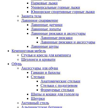
Парковые лыжи
Универсальные горные лыжи
Юниорские спортивные горные лыжи
Защита тела
Лавинное снаряжение
Лавинные датчики
Лавинные лопаты
Лавинные рюкзаки и аксессуары
Лавинные рюкзаки
Лавинные рюкзаки и аксессуары
Лавинные щупы
Кемпинговая мебель
Стулья и кресла для кемпинга
Шезлонги и кровати
Обувь
Аксессуары для обуви
Гамаши и бахилы
Стельки
Анатомические стельки
Стельки с подогревом
Формуемые стельки
Шипы и кошки для гололеда
Шнурки
Активный стиль
Альпинистские ботинки