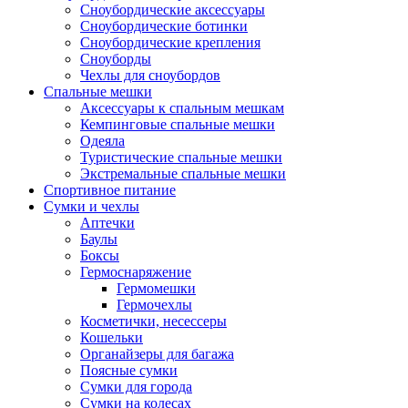
Сноубордические аксессуары
Сноубордические ботинки
Сноубордические крепления
Сноуборды
Чехлы для сноубордов
Спальные мешки
Аксессуары к спальным мешкам
Кемпинговые спальные мешки
Одеяла
Туристические спальные мешки
Экстремальные спальные мешки
Спортивное питание
Сумки и чехлы
Аптечки
Баулы
Боксы
Гермоснаряжение
Гермомешки
Гермочехлы
Косметички, несессеры
Кошельки
Органайзеры для багажа
Поясные сумки
Сумки для города
Сумки на колесах