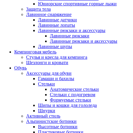
Юниорские спортивные горные лыжи
Защита тела
Лавинное снаряжение
Лавинные датчики
Лавинные лопаты
Лавинные рюкзаки и аксессуары
Лавинные рюкзаки
Лавинные рюкзаки и аксессуары
Лавинные щупы
Кемпинговая мебель
Стулья и кресла для кемпинга
Шезлонги и кровати
Обувь
Аксессуары для обуви
Гамаши и бахилы
Стельки
Анатомические стельки
Стельки с подогревом
Формуемые стельки
Шипы и кошки для гололеда
Шнурки
Активный стиль
Альпинистские ботинки
Высотные ботинки
Пластиковые ботинки