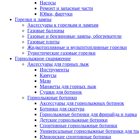
Насосы
Ремонт и запасные части
Юбки, фартуки
Горелки и лампы
Аксессуары к горелкам и лампам
Газовые баллоны
Газовые и бензиновые лампы, обогреватели
Газовые плиты
Жидкотопливные и мультитопливные горелки
Туристические газовые горелки
Горнолыжное снаряжение
Аксессуары для горных лыж
Инструменты
Камусы
Мази
Манжеты для горных лыж
Сушки для ботинок
Горнолыжные ботинки
Аксессуары для горнолыжных ботинок
Ботинки для скитура
Горнолыжные ботинки для фрирайда и парка
Детские горнолыжные ботинки
Спортивные горнолыжные ботинки
Универсальные горнолыжные ботинки для тр
Юниорские спортивные ботинки