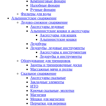
Кемпинговые фонари
Налобные фонари
Ручные фонари
Фильтры для воды
Альпинистское снаряжение
Ледово-снежное снаряжение
Аксессуары ледовые
Альпинистские кошки и аксессуары
Аксессуары для кошек
Альпинистские кошки
Ледобуры
Ледорубы, ледовые инструменты
Аксессуары к инструментам
Ледорубы и инструменты
Оборудование для тренировок
Зацепы и тренировочные доски
Массажные мячи и роллы
Скальное снаряжение
Аксессуары скальные
Закладные элементы
ИТО
Крючья скальные, молотки
Магнезия
Мешки для магнезии
Перчатки для веревки