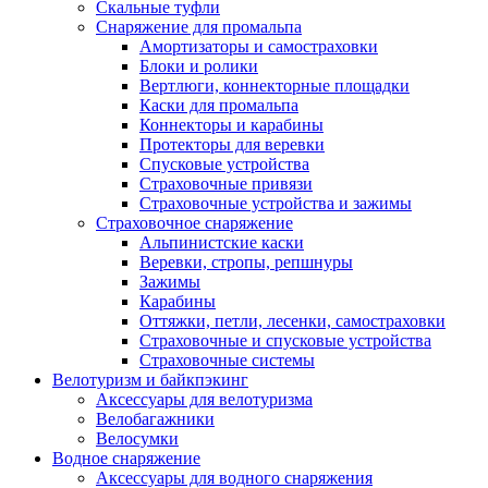
Скальные туфли
Снаряжение для промальпа
Амортизаторы и самостраховки
Блоки и ролики
Вертлюги, коннекторные площадки
Каски для промальпа
Коннекторы и карабины
Протекторы для веревки
Спусковые устройства
Страховочные привязи
Страховочные устройства и зажимы
Страховочное снаряжение
Альпинистские каски
Веревки, стропы, репшнуры
Зажимы
Карабины
Оттяжки, петли, лесенки, самостраховки
Страховочные и спусковые устройства
Страховочные системы
Велотуризм и байкпэкинг
Аксессуары для велотуризма
Велобагажники
Велосумки
Водное снаряжение
Аксессуары для водного снаряжения