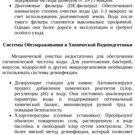
задерживая частицы размером от 10-15 микрон.
Диатомовые фильтры (DE-фильтры): Обеспечивают
наивысшую степень очистки воды (до 1-3 микрон) за
счет использования диатомитовой земли. Вода после
такого фильтра становится максимально прозрачной.
Однако они более дороги в эксплуатации и требуют
особого ухода.
Системы Обеззараживания и Химической Водоподготовки
Механической очистки недостаточно для обеспечения
гигиенической чистоты воды. Для уничтожения бактерий,
вирусов, водорослей и других микроорганизмов необходимо
использовать системы дезинфекции.
Дозирующие станции для химии: Автоматизируют
процесс добавления химических реагентов (хлор,
регуляторы pH) в воду. Они постоянно анализируют
параметры воды и поддерживают оптимальный
химический баланс, минимизируя ручной труд и
повышая безопасность.
Хлоргенераторы (солевые установки): Преобразуют
обычную поваренную соль, растворенную в воде
бассейна, в свободный хлор путем электролиза. Это
более мягкий метод дезинфекции, который позволяет