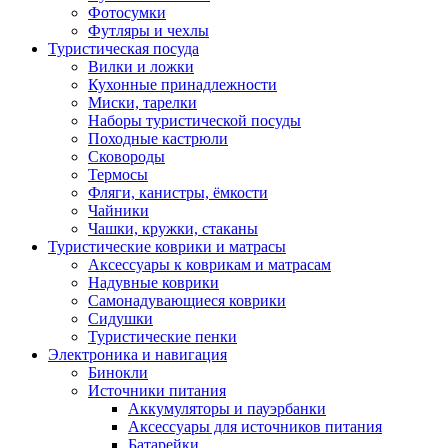
Фотосумки
Футляры и чехлы
Туристическая посуда
Вилки и ложки
Кухонные принадлежности
Миски, тарелки
Наборы туристической посуды
Походные кастрюли
Сковороды
Термосы
Фляги, канистры, ёмкости
Чайники
Чашки, кружки, стаканы
Туристические коврики и матрасы
Аксессуары к коврикам и матрасам
Надувные коврики
Самонадувающиеся коврики
Сидушки
Туристические пенки
Электроника и навигация
Бинокли
Источники питания
Аккумуляторы и пауэрбанки
Аксессуары для источников питания
Батарейки