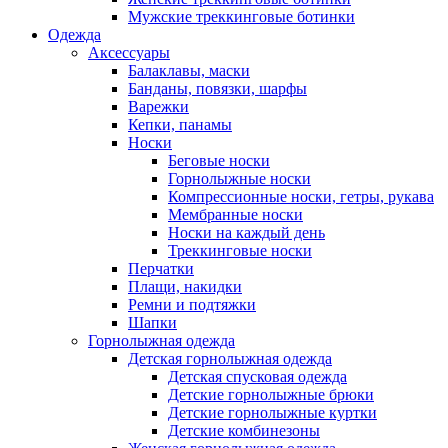
Мужские треккинговые ботинки
Одежда
Аксессуары
Балаклавы, маски
Банданы, повязки, шарфы
Варежки
Кепки, панамы
Носки
Беговые носки
Горнолыжные носки
Компрессионные носки, гетры, рукава
Мембранные носки
Носки на каждый день
Треккинговые носки
Перчатки
Плащи, накидки
Ремни и подтяжки
Шапки
Горнолыжная одежда
Детская горнолыжная одежда
Детская спусковая одежда
Детские горнолыжные брюки
Детские горнолыжные куртки
Детские комбинезоны