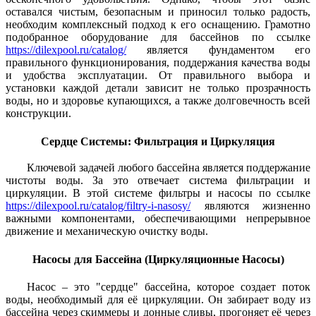
оставался чистым, безопасным и приносил только радость,
необходим комплексный подход к его оснащению. Грамотно
подобранное оборудование для бассейнов по ссылке
https://dilexpool.ru/catalog/
является фундаментом его
правильного функционирования, поддержания качества воды
и удобства эксплуатации. От правильного выбора и
установки каждой детали зависит не только прозрачность
воды, но и здоровье купающихся, а также долговечность всей
конструкции.
Сердце Системы: Фильтрация и Циркуляция
Ключевой задачей любого бассейна является поддержание
чистоты воды. За это отвечает система фильтрации и
циркуляции. В этой системе фильтры и насосы по ссылке
https://dilexpool.ru/catalog/filtry-i-nasosy/
являются жизненно
важными компонентами, обеспечивающими непрерывное
движение и механическую очистку воды.
Насосы для Бассейна (Циркуляционные Насосы)
Насос – это "сердце" бассейна, которое создает поток
воды, необходимый для её циркуляции. Он забирает воду из
бассейна через скиммеры и донные сливы, прогоняет её через