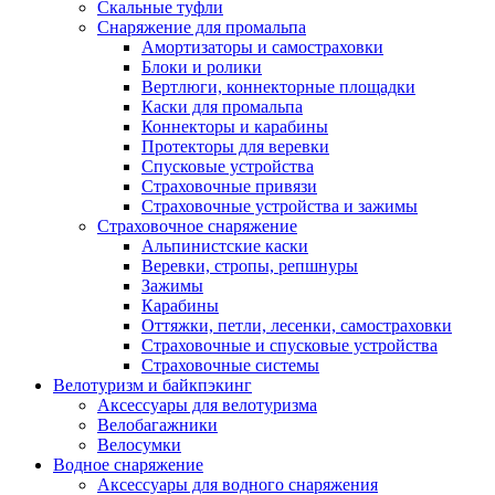
Скальные туфли
Снаряжение для промальпа
Амортизаторы и самостраховки
Блоки и ролики
Вертлюги, коннекторные площадки
Каски для промальпа
Коннекторы и карабины
Протекторы для веревки
Спусковые устройства
Страховочные привязи
Страховочные устройства и зажимы
Страховочное снаряжение
Альпинистские каски
Веревки, стропы, репшнуры
Зажимы
Карабины
Оттяжки, петли, лесенки, самостраховки
Страховочные и спусковые устройства
Страховочные системы
Велотуризм и байкпэкинг
Аксессуары для велотуризма
Велобагажники
Велосумки
Водное снаряжение
Аксессуары для водного снаряжения