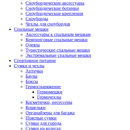
Сноубордические аксессуары
Сноубордические ботинки
Сноубордические крепления
Сноуборды
Чехлы для сноубордов
Спальные мешки
Аксессуары к спальным мешкам
Кемпинговые спальные мешки
Одеяла
Туристические спальные мешки
Экстремальные спальные мешки
Спортивное питание
Сумки и чехлы
Аптечки
Баулы
Боксы
Гермоснаряжение
Гермомешки
Гермочехлы
Косметички, несессеры
Кошельки
Органайзеры для багажа
Поясные сумки
Сумки для города
Сумки на колесах