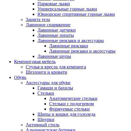
Парковые лыжи
Универсальные горные лыжи
Юниорские спортивные горные лыжи
Защита тела
Лавинное снаряжение
Лавинные датчики
Лавинные лопаты
Лавинные рюкзаки и аксессуары
Лавинные рюкзаки
Лавинные рюкзаки и аксессуары
Лавинные щупы
Кемпинговая мебель
Стулья и кресла для кемпинга
Шезлонги и кровати
Обувь
Аксессуары для обуви
Гамаши и бахилы
Стельки
Анатомические стельки
Стельки с подогревом
Формуемые стельки
Шипы и кошки для гололеда
Шнурки
Активный стиль
Альпинистские ботинки