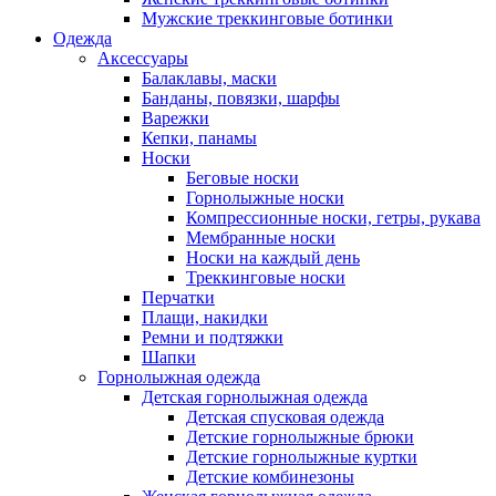
Мужские треккинговые ботинки
Одежда
Аксессуары
Балаклавы, маски
Банданы, повязки, шарфы
Варежки
Кепки, панамы
Носки
Беговые носки
Горнолыжные носки
Компрессионные носки, гетры, рукава
Мембранные носки
Носки на каждый день
Треккинговые носки
Перчатки
Плащи, накидки
Ремни и подтяжки
Шапки
Горнолыжная одежда
Детская горнолыжная одежда
Детская спусковая одежда
Детские горнолыжные брюки
Детские горнолыжные куртки
Детские комбинезоны