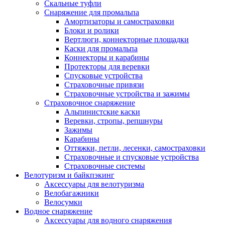
Скальные туфли
Снаряжение для промальпа
Амортизаторы и самостраховки
Блоки и ролики
Вертлюги, коннекторные площадки
Каски для промальпа
Коннекторы и карабины
Протекторы для веревки
Спусковые устройства
Страховочные привязи
Страховочные устройства и зажимы
Страховочное снаряжение
Альпинистские каски
Веревки, стропы, репшнуры
Зажимы
Карабины
Оттяжки, петли, лесенки, самостраховки
Страховочные и спусковые устройства
Страховочные системы
Велотуризм и байкпэкинг
Аксессуары для велотуризма
Велобагажники
Велосумки
Водное снаряжение
Аксессуары для водного снаряжения