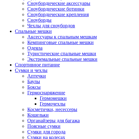
Сноубордические аксессуары
Сноубордические ботинки
Сноубордические крепления
Сноуборды
Чехлы для сноубордов
Спальные мешки
Аксессуары к спальным мешкам
Кемпинговые спальные мешки
Одеяла
Туристические спальные мешки
Экстремальные спальные мешки
Спортивное питание
Сумки и чехлы
Аптечки
Баулы
Боксы
Гермоснаряжение
Гермомешки
Гермочехлы
Косметички, несессеры
Кошельки
Органайзеры для багажа
Поясные сумки
Сумки для города
Сумки на колесах