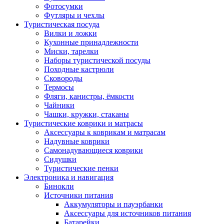
Фотосумки
Футляры и чехлы
Туристическая посуда
Вилки и ложки
Кухонные принадлежности
Миски, тарелки
Наборы туристической посуды
Походные кастрюли
Сковороды
Термосы
Фляги, канистры, ёмкости
Чайники
Чашки, кружки, стаканы
Туристические коврики и матрасы
Аксессуары к коврикам и матрасам
Надувные коврики
Самонадувающиеся коврики
Сидушки
Туристические пенки
Электроника и навигация
Бинокли
Источники питания
Аккумуляторы и пауэрбанки
Аксессуары для источников питания
Батарейки