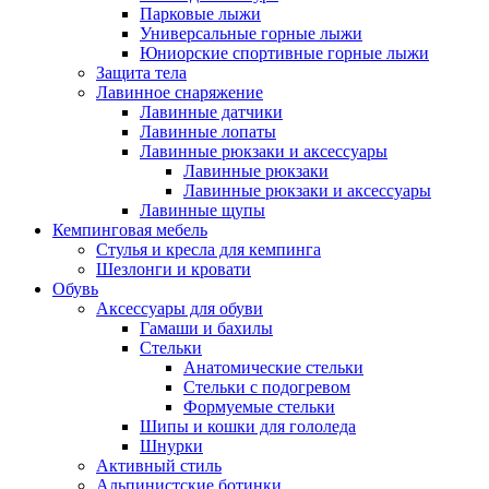
Парковые лыжи
Универсальные горные лыжи
Юниорские спортивные горные лыжи
Защита тела
Лавинное снаряжение
Лавинные датчики
Лавинные лопаты
Лавинные рюкзаки и аксессуары
Лавинные рюкзаки
Лавинные рюкзаки и аксессуары
Лавинные щупы
Кемпинговая мебель
Стулья и кресла для кемпинга
Шезлонги и кровати
Обувь
Аксессуары для обуви
Гамаши и бахилы
Стельки
Анатомические стельки
Стельки с подогревом
Формуемые стельки
Шипы и кошки для гололеда
Шнурки
Активный стиль
Альпинистские ботинки