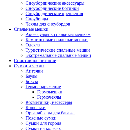
Сноубордические аксессуары
Сноубордические ботинки
Сноубордические крепления
Сноуборды
Чехлы для сноубордов
Спальные мешки
Аксессуары к спальным мешкам
Кемпинговые спальные мешки
Одеяла
Туристические спальные мешки
Экстремальные спальные мешки
Спортивное питание
Сумки и чехлы
Аптечки
Баулы
Боксы
Гермоснаряжение
Гермомешки
Гермочехлы
Косметички, несессеры
Кошельки
Органайзеры для багажа
Поясные сумки
Сумки для города
Сумки на колесах