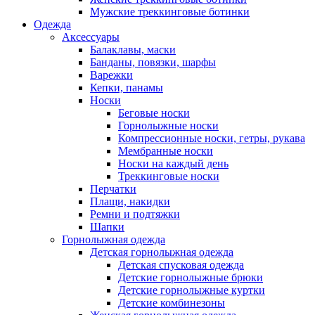
Мужские треккинговые ботинки
Одежда
Аксессуары
Балаклавы, маски
Банданы, повязки, шарфы
Варежки
Кепки, панамы
Носки
Беговые носки
Горнолыжные носки
Компрессионные носки, гетры, рукава
Мембранные носки
Носки на каждый день
Треккинговые носки
Перчатки
Плащи, накидки
Ремни и подтяжки
Шапки
Горнолыжная одежда
Детская горнолыжная одежда
Детская спусковая одежда
Детские горнолыжные брюки
Детские горнолыжные куртки
Детские комбинезоны