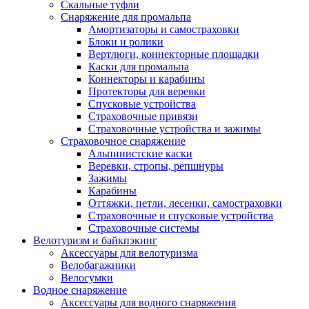
Скальные туфли
Снаряжение для промальпа
Амортизаторы и самостраховки
Блоки и ролики
Вертлюги, коннекторные площадки
Каски для промальпа
Коннекторы и карабины
Протекторы для веревки
Спусковые устройства
Страховочные привязи
Страховочные устройства и зажимы
Страховочное снаряжение
Альпинистские каски
Веревки, стропы, репшнуры
Зажимы
Карабины
Оттяжки, петли, лесенки, самостраховки
Страховочные и спусковые устройства
Страховочные системы
Велотуризм и байкпэкинг
Аксессуары для велотуризма
Велобагажники
Велосумки
Водное снаряжение
Аксессуары для водного снаряжения