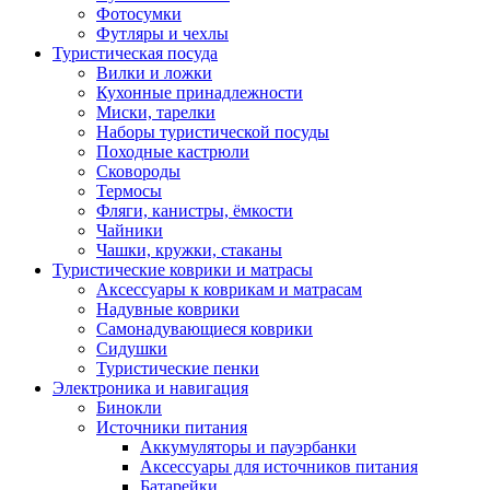
Фотосумки
Футляры и чехлы
Туристическая посуда
Вилки и ложки
Кухонные принадлежности
Миски, тарелки
Наборы туристической посуды
Походные кастрюли
Сковороды
Термосы
Фляги, канистры, ёмкости
Чайники
Чашки, кружки, стаканы
Туристические коврики и матрасы
Аксессуары к коврикам и матрасам
Надувные коврики
Самонадувающиеся коврики
Сидушки
Туристические пенки
Электроника и навигация
Бинокли
Источники питания
Аккумуляторы и пауэрбанки
Аксессуары для источников питания
Батарейки