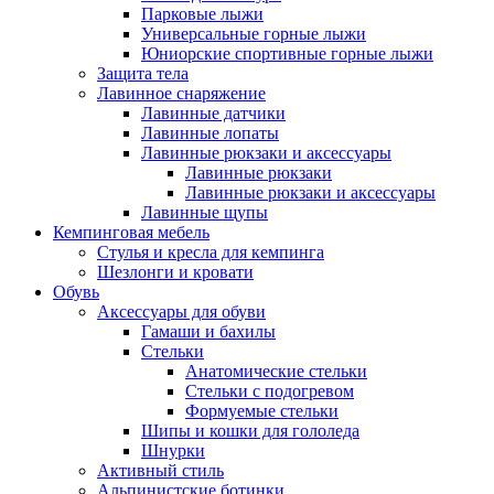
Парковые лыжи
Универсальные горные лыжи
Юниорские спортивные горные лыжи
Защита тела
Лавинное снаряжение
Лавинные датчики
Лавинные лопаты
Лавинные рюкзаки и аксессуары
Лавинные рюкзаки
Лавинные рюкзаки и аксессуары
Лавинные щупы
Кемпинговая мебель
Стулья и кресла для кемпинга
Шезлонги и кровати
Обувь
Аксессуары для обуви
Гамаши и бахилы
Стельки
Анатомические стельки
Стельки с подогревом
Формуемые стельки
Шипы и кошки для гололеда
Шнурки
Активный стиль
Альпинистские ботинки