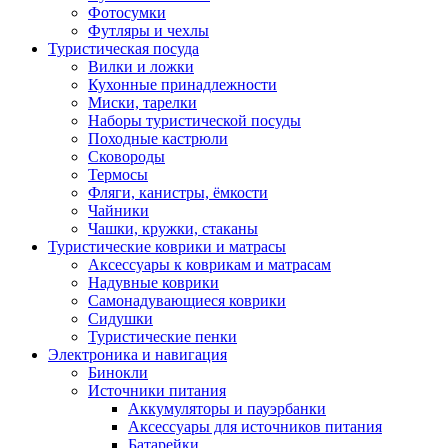
Фотосумки
Футляры и чехлы
Туристическая посуда
Вилки и ложки
Кухонные принадлежности
Миски, тарелки
Наборы туристической посуды
Походные кастрюли
Сковороды
Термосы
Фляги, канистры, ёмкости
Чайники
Чашки, кружки, стаканы
Туристические коврики и матрасы
Аксессуары к коврикам и матрасам
Надувные коврики
Самонадувающиеся коврики
Сидушки
Туристические пенки
Электроника и навигация
Бинокли
Источники питания
Аккумуляторы и пауэрбанки
Аксессуары для источников питания
Батарейки