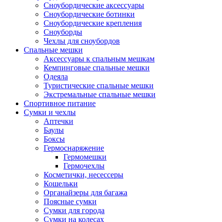
Сноубордические аксессуары
Сноубордические ботинки
Сноубордические крепления
Сноуборды
Чехлы для сноубордов
Спальные мешки
Аксессуары к спальным мешкам
Кемпинговые спальные мешки
Одеяла
Туристические спальные мешки
Экстремальные спальные мешки
Спортивное питание
Сумки и чехлы
Аптечки
Баулы
Боксы
Гермоснаряжение
Гермомешки
Гермочехлы
Косметички, несессеры
Кошельки
Органайзеры для багажа
Поясные сумки
Сумки для города
Сумки на колесах