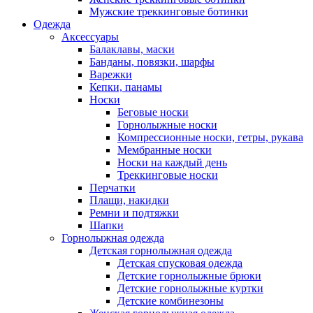
Мужские треккинговые ботинки
Одежда
Аксессуары
Балаклавы, маски
Банданы, повязки, шарфы
Варежки
Кепки, панамы
Носки
Беговые носки
Горнолыжные носки
Компрессионные носки, гетры, рукава
Мембранные носки
Носки на каждый день
Треккинговые носки
Перчатки
Плащи, накидки
Ремни и подтяжки
Шапки
Горнолыжная одежда
Детская горнолыжная одежда
Детская спусковая одежда
Детские горнолыжные брюки
Детские горнолыжные куртки
Детские комбинезоны