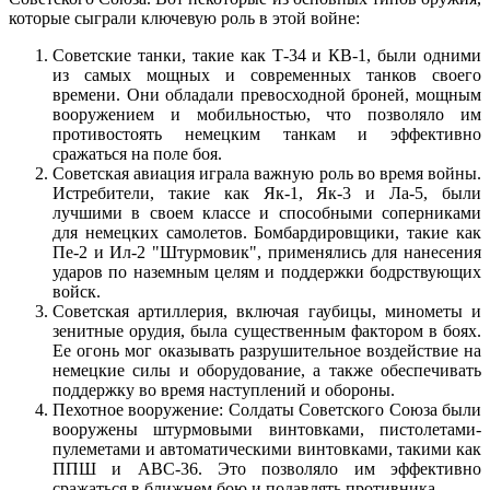
которые сыграли ключевую роль в этой войне:
Советские танки, такие как Т-34 и КВ-1, были одними
из самых мощных и современных танков своего
времени. Они обладали превосходной броней, мощным
вооружением и мобильностью, что позволяло им
противостоять немецким танкам и эффективно
сражаться на поле боя.
Советская авиация играла важную роль во время войны.
Истребители, такие как Як-1, Як-3 и Ла-5, были
лучшими в своем классе и способными соперниками
для немецких самолетов. Бомбардировщики, такие как
Пе-2 и Ил-2 "Штурмовик", применялись для нанесения
ударов по наземным целям и поддержки бодрствующих
войск.
Советская артиллерия, включая гаубицы, минометы и
зенитные орудия, была существенным фактором в боях.
Ее огонь мог оказывать разрушительное воздействие на
немецкие силы и оборудование, а также обеспечивать
поддержку во время наступлений и обороны.
Пехотное вооружение: Солдаты Советского Союза были
вооружены штурмовыми винтовками, пистолетами-
пулеметами и автоматическими винтовками, такими как
ППШ и АВС-36. Это позволяло им эффективно
сражаться в ближнем бою и подавлять противника.