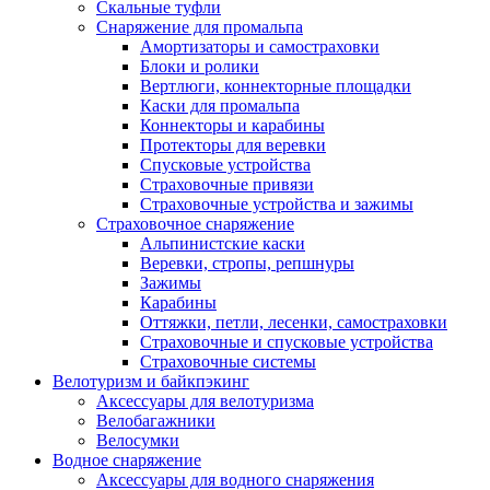
Скальные туфли
Снаряжение для промальпа
Амортизаторы и самостраховки
Блоки и ролики
Вертлюги, коннекторные площадки
Каски для промальпа
Коннекторы и карабины
Протекторы для веревки
Спусковые устройства
Страховочные привязи
Страховочные устройства и зажимы
Страховочное снаряжение
Альпинистские каски
Веревки, стропы, репшнуры
Зажимы
Карабины
Оттяжки, петли, лесенки, самостраховки
Страховочные и спусковые устройства
Страховочные системы
Велотуризм и байкпэкинг
Аксессуары для велотуризма
Велобагажники
Велосумки
Водное снаряжение
Аксессуары для водного снаряжения