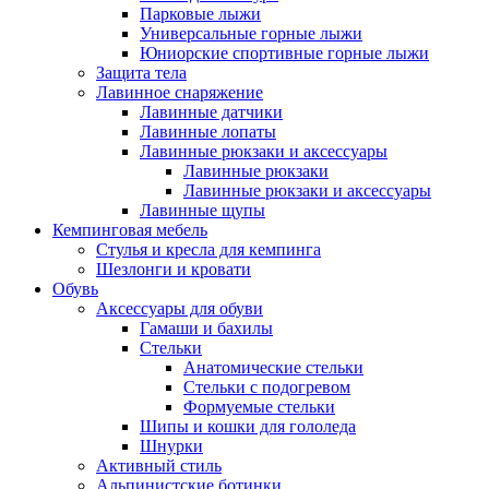
Парковые лыжи
Универсальные горные лыжи
Юниорские спортивные горные лыжи
Защита тела
Лавинное снаряжение
Лавинные датчики
Лавинные лопаты
Лавинные рюкзаки и аксессуары
Лавинные рюкзаки
Лавинные рюкзаки и аксессуары
Лавинные щупы
Кемпинговая мебель
Стулья и кресла для кемпинга
Шезлонги и кровати
Обувь
Аксессуары для обуви
Гамаши и бахилы
Стельки
Анатомические стельки
Стельки с подогревом
Формуемые стельки
Шипы и кошки для гололеда
Шнурки
Активный стиль
Альпинистские ботинки