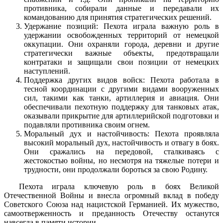
противника, собирали данные и передавали их
командованию для принятия стратегических решений.
Удержание позиций: Пехота играла важную роль в
удержании освобожденных территорий от немецкой
оккупации. Они охраняли города, деревни и другие
стратегически важные объекты, предотвращали
контратаки и защищали свои позиции от немецких
наступлений.
Поддержка других видов войск: Пехота работала в
тесной координации с другими видами вооруженных
сил, такими как танки, артиллерия и авиация. Они
обеспечивали пехотную поддержку для танковых атак,
оказывали прикрытие для артиллерийской подготовки и
подавляли противника своим огнем.
Моральный дух и настойчивость: Пехота проявляла
высокий моральный дух, настойчивость и отвагу в боях.
Они сражались на передовой, сталкиваясь с
жестокостью войны, но несмотря на тяжелые потери и
трудности, они продолжали бороться за свою Родину.
Пехота играла ключевую роль в боях Великой
Отечественной Войны и внесла огромный вклад в победу
Советского Союза над нацистской Германией. Их мужество,
самоотверженность и преданность Отечеству останутся
навсегда в памяти истории.