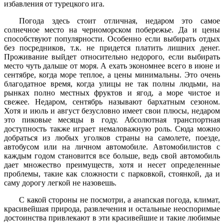
избавления от турецкого ига.
Погода здесь стоит отличная, недаром это самое
солнечное место на черноморском побережье. Да и цены
способствуют популярности. Особенно если выбирать отдых
без посредников, т.к. не придется платить лишних денег.
Проживание выйдет относительно недорого, если выбирать
место чуть дальше от моря. А ехать экономнее всего в июне и
сентябре, когда море теплое, а цены минимальны. Это очень
благодатное время, когда улицы не так полны людьми, на
рынках полно местных фруктов и ягод, а море чистое и
свежее. Недаром, сентябрь называют бархатным сезоном.
Хотя и июль и август безусловно имеет свои плюсы, недаром
это пиковые месяцы в году. Абсолютная транспортная
доступность также играет немаловажную роль. Сюда можно
добраться из любых уголков страны на самолете, поезде,
автобусом или на личном автомобиле. Автомобилистов с
каждым годом становится все больше, ведь свой автомобиль
дает множество преимуществ, хотя и несет определенные
проблемы, такие как сложности с парковкой, стоянкой, да и
саму дорогу легкой не назовешь.
С какой стороны не посмотри, а анапская погода, климат,
красивейшая природа, развлечения и остальные неоспоримые
достоинства привлекают в эти красивейшие и такие любимые