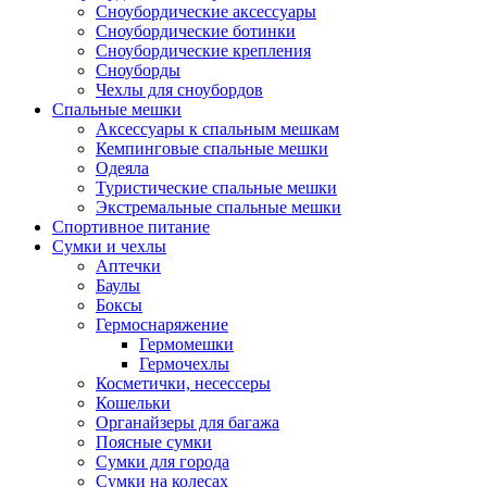
Сноубордические аксессуары
Сноубордические ботинки
Сноубордические крепления
Сноуборды
Чехлы для сноубордов
Спальные мешки
Аксессуары к спальным мешкам
Кемпинговые спальные мешки
Одеяла
Туристические спальные мешки
Экстремальные спальные мешки
Спортивное питание
Сумки и чехлы
Аптечки
Баулы
Боксы
Гермоснаряжение
Гермомешки
Гермочехлы
Косметички, несессеры
Кошельки
Органайзеры для багажа
Поясные сумки
Сумки для города
Сумки на колесах