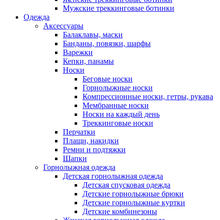
Мужские треккинговые ботинки
Одежда
Аксессуары
Балаклавы, маски
Банданы, повязки, шарфы
Варежки
Кепки, панамы
Носки
Беговые носки
Горнолыжные носки
Компрессионные носки, гетры, рукава
Мембранные носки
Носки на каждый день
Треккинговые носки
Перчатки
Плащи, накидки
Ремни и подтяжки
Шапки
Горнолыжная одежда
Детская горнолыжная одежда
Детская спусковая одежда
Детские горнолыжные брюки
Детские горнолыжные куртки
Детские комбинезоны