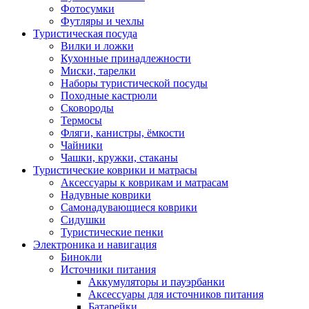
Фотосумки
Футляры и чехлы
Туристическая посуда
Вилки и ложки
Кухонные принадлежности
Миски, тарелки
Наборы туристической посуды
Походные кастрюли
Сковороды
Термосы
Фляги, канистры, ёмкости
Чайники
Чашки, кружки, стаканы
Туристические коврики и матрасы
Аксессуары к коврикам и матрасам
Надувные коврики
Самонадувающиеся коврики
Сидушки
Туристические пенки
Электроника и навигация
Бинокли
Источники питания
Аккумуляторы и пауэрбанки
Аксессуары для источников питания
Батарейки