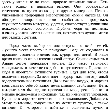
здесь уникальные по своей природе песчаные пляжи. Есть
такие только в анапском районе. Они образовались
естественным путем из кварца и других минералов. Песок -
уникальный природный энергетически емкий материал. Он
обладает оздоравливающими свойствами, прогревает,
улучшает мелкую моторику у детей, способствует улучшению
психологического состояния. Глубина моря на песчаных
пляжах увеличивается постепенно, поэтому это лучшее место
для отдыха с детьми.
Город часто выбирают для отпуска со всей семьей.
Лучшего места просто не придумать. Ведь он создавался в
прошлом столетии именно как курорт для детей. В наше
время конечно же он изменил свой статус. Сейчас отдыхать в
Анапе летом приезжают многие. Его часто выбирают
молодожены в качестве свадебного путешествия. Приезжают
сюда и любители активного туризма. Едут для того, чтобы
подлечить здоровье. За десятилетия курорт накопил огромный
оздоровительный потенциал. Да и южный воздух, и морская
вода сами по себе обладают целительными свойствами. Дети,
которые хотя бы неделю провели на море, реже болеют и
меньше подвержены инфекциям, т.к. их иммунитет укреплен.
Купание в море это нечто иное как закаливание. Добавьте к
этому витамины, полученные из местных фруктов, а также
витамин D, которого в избытке в солнечных лучах и