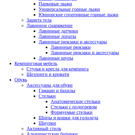
Парковые лыжи
Универсальные горные лыжи
Юниорские спортивные горные лыжи
Защита тела
Лавинное снаряжение
Лавинные датчики
Лавинные лопаты
Лавинные рюкзаки и аксессуары
Лавинные рюкзаки
Лавинные рюкзаки и аксессуары
Лавинные щупы
Кемпинговая мебель
Стулья и кресла для кемпинга
Шезлонги и кровати
Обувь
Аксессуары для обуви
Гамаши и бахилы
Стельки
Анатомические стельки
Стельки с подогревом
Формуемые стельки
Шипы и кошки для гололеда
Шнурки
Активный стиль
Альпинистские ботинки