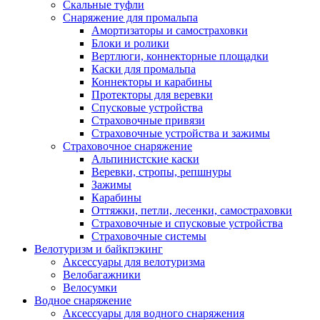
Скальные туфли
Снаряжение для промальпа
Амортизаторы и самостраховки
Блоки и ролики
Вертлюги, коннекторные площадки
Каски для промальпа
Коннекторы и карабины
Протекторы для веревки
Спусковые устройства
Страховочные привязи
Страховочные устройства и зажимы
Страховочное снаряжение
Альпинистские каски
Веревки, стропы, репшнуры
Зажимы
Карабины
Оттяжки, петли, лесенки, самостраховки
Страховочные и спусковые устройства
Страховочные системы
Велотуризм и байкпэкинг
Аксессуары для велотуризма
Велобагажники
Велосумки
Водное снаряжение
Аксессуары для водного снаряжения