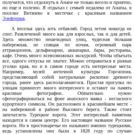
получится, что отдохнуть в Анапе не только весело и приятно,
но еще и полезно. Я отдыхал с семьей недалеко от Анапы, в
поселке Витязево в местечке с красивым названием
Элефтерия
.
А веселья здесь хоть отбавляй. Город летом никогда не
спит. Развлечений много как для взрослых, так и для детей.
Здесь множество пешеходных улиц, чудесная большая
набережная, не спящая по ночам, огромный парк
аттракционов, дельфинарии, аквапарки, бары, рестораны,
кафе. Очень много всевозможных экскурсий. Чтобы объехать
все, одного отпуска не хватит. Можно отправиться в разные
уголки края, но и в самом городе есть интересные места.
Например, музей античной культуры Горгиппия,
представляющий собой натуральные раскопки древнего
города, ранее здесь располагавшегося. Простая прогулка по
улицам привнесет много интересного и оставит на память
красивые фотографии. Обязательно нужно
сфотографироваться на фоне анапского маяка - негласного
курортного символа. Он расположен в красивейшем месте -
на набережной в районе Высокого берега. Также стоит
запечатлеть Турецкие ворота. Этот интересный памятник
находится в самом центре. Его настоящее название Русские
ворота. Но в простонаречье их называют именно турецкими,
ведь установлены они были в 1828 году по случаю