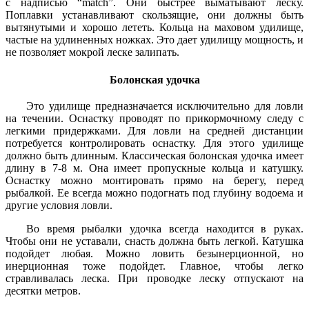
с надписью “match”. Они быстрее выматывают леску.
Поплавки устанавливают скользящие, они должны быть
вытянутыми и хорошо лететь. Кольца на маховом удилище,
частые на удлиненных ножках. Это дает удилищу мощность, и
не позволяет мокрой леске залипать.
Болонская удочка
Это удилище предназначается исключительно для ловли
на течении. Оснастку проводят по прикормочному следу с
легкими придержками. Для ловли на средней дистанции
потребуется контролировать оснастку. Для этого удилище
должно быть длинным. Классическая болонская удочка имеет
длину в 7-8 м. Она имеет пропускные кольца и катушку.
Оснастку можно монтировать прямо на берегу, перед
рыбалкой. Ее всегда можно подогнать под глубину водоема и
другие условия ловли.
Во время рыбалки удочка всегда находится в руках.
Чтобы они не уставали, снасть должна быть легкой. Катушка
подойдет любая. Можно ловить безынерционной, но
инерционная тоже подойдет. Главное, чтобы легко
стравливалась леска. При проводке леску отпускают на
десятки метров.