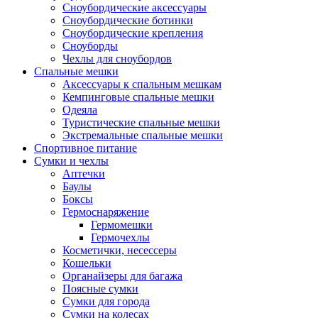
Сноубордические аксессуары
Сноубордические ботинки
Сноубордические крепления
Сноуборды
Чехлы для сноубордов
Спальные мешки
Аксессуары к спальным мешкам
Кемпинговые спальные мешки
Одеяла
Туристические спальные мешки
Экстремальные спальные мешки
Спортивное питание
Сумки и чехлы
Аптечки
Баулы
Боксы
Гермоснаряжение
Гермомешки
Гермочехлы
Косметички, несессеры
Кошельки
Органайзеры для багажа
Поясные сумки
Сумки для города
Сумки на колесах