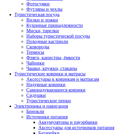
Фотосумки
Футляры и чехлы
Туристическая посуда
Вилки и ложки
Кухонные принадлежности
Миски, тарелки
Наборы туристической посуды
Походные кастрюли
Сковороды
Термосы
Фляги, канистры, ёмкости
Чайники
Чашки, кружки, стаканы
Туристические коврики и матрасы
Аксессуары к коврикам и матрасам
Надувные коврики
Самонадувающиеся коврики
Сидушки
Туристические пенки
Электроника и навигация
Бинокли
Источники питания
Аккумуляторы и пауэрбанки
Аксессуары для источников питания
Батарейки