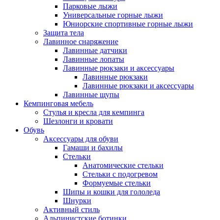
Парковые лыжи
Универсальные горные лыжи
Юниорские спортивные горные лыжи
Защита тела
Лавинное снаряжение
Лавинные датчики
Лавинные лопаты
Лавинные рюкзаки и аксессуары
Лавинные рюкзаки
Лавинные рюкзаки и аксессуары
Лавинные щупы
Кемпинговая мебель
Стулья и кресла для кемпинга
Шезлонги и кровати
Обувь
Аксессуары для обуви
Гамаши и бахилы
Стельки
Анатомические стельки
Стельки с подогревом
Формуемые стельки
Шипы и кошки для гололеда
Шнурки
Активный стиль
Альпинистские ботинки