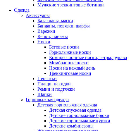
Мужские треккинговые ботинки
Одежда
Аксессуары
Балаклавы, маски
Банданы, повязки, шарфы
Варежки
Кепки, панамы
Носки
Беговые носки
Горнолыжные носки
Компрессионные носки, гетры, рукава
Мембранные носки
Носки на каждый день
Треккинговые носки
Перчатки
Плащи, накидки
Ремни и подтяжки
Шапки
Горнолыжная одежда
Детская горнолыжная одежда
Детская спусковая одежда
Детские горнолыжные брюки
Детские горнолыжные куртки
Детские комбинезоны