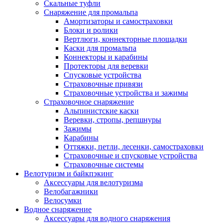
Скальные туфли
Снаряжение для промальпа
Амортизаторы и самостраховки
Блоки и ролики
Вертлюги, коннекторные площадки
Каски для промальпа
Коннекторы и карабины
Протекторы для веревки
Спусковые устройства
Страховочные привязи
Страховочные устройства и зажимы
Страховочное снаряжение
Альпинистские каски
Веревки, стропы, репшнуры
Зажимы
Карабины
Оттяжки, петли, лесенки, самостраховки
Страховочные и спусковые устройства
Страховочные системы
Велотуризм и байкпэкинг
Аксессуары для велотуризма
Велобагажники
Велосумки
Водное снаряжение
Аксессуары для водного снаряжения