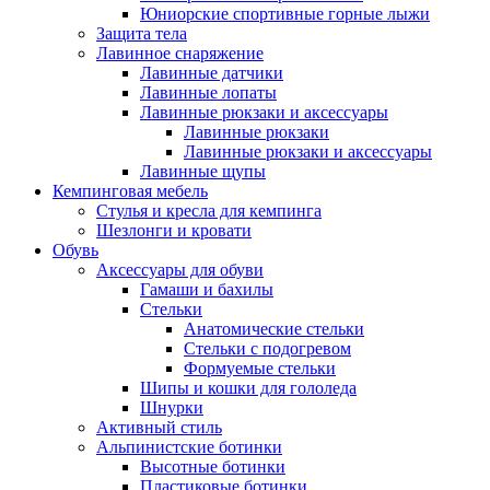
Юниорские спортивные горные лыжи
Защита тела
Лавинное снаряжение
Лавинные датчики
Лавинные лопаты
Лавинные рюкзаки и аксессуары
Лавинные рюкзаки
Лавинные рюкзаки и аксессуары
Лавинные щупы
Кемпинговая мебель
Стулья и кресла для кемпинга
Шезлонги и кровати
Обувь
Аксессуары для обуви
Гамаши и бахилы
Стельки
Анатомические стельки
Стельки с подогревом
Формуемые стельки
Шипы и кошки для гололеда
Шнурки
Активный стиль
Альпинистские ботинки
Высотные ботинки
Пластиковые ботинки