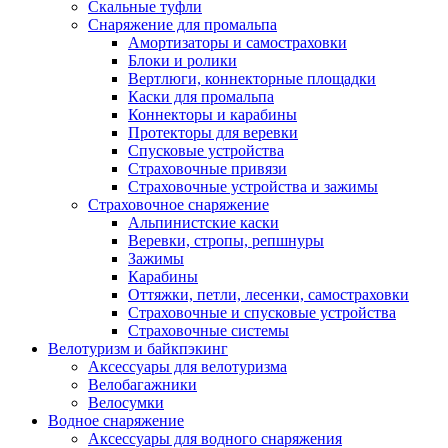
Скальные туфли
Снаряжение для промальпа
Амортизаторы и самостраховки
Блоки и ролики
Вертлюги, коннекторные площадки
Каски для промальпа
Коннекторы и карабины
Протекторы для веревки
Спусковые устройства
Страховочные привязи
Страховочные устройства и зажимы
Страховочное снаряжение
Альпинистские каски
Веревки, стропы, репшнуры
Зажимы
Карабины
Оттяжки, петли, лесенки, самостраховки
Страховочные и спусковые устройства
Страховочные системы
Велотуризм и байкпэкинг
Аксессуары для велотуризма
Велобагажники
Велосумки
Водное снаряжение
Аксессуары для водного снаряжения