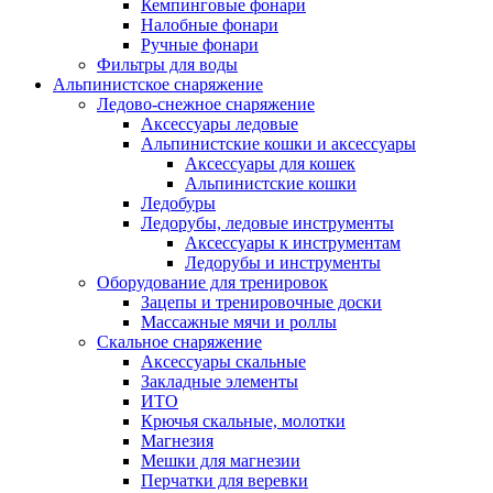
Кемпинговые фонари
Налобные фонари
Ручные фонари
Фильтры для воды
Альпинистское снаряжение
Ледово-снежное снаряжение
Аксессуары ледовые
Альпинистские кошки и аксессуары
Аксессуары для кошек
Альпинистские кошки
Ледобуры
Ледорубы, ледовые инструменты
Аксессуары к инструментам
Ледорубы и инструменты
Оборудование для тренировок
Зацепы и тренировочные доски
Массажные мячи и роллы
Скальное снаряжение
Аксессуары скальные
Закладные элементы
ИТО
Крючья скальные, молотки
Магнезия
Мешки для магнезии
Перчатки для веревки