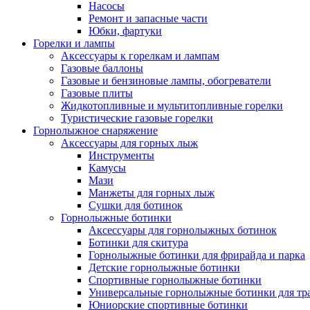
Насосы
Ремонт и запасные части
Юбки, фартуки
Горелки и лампы
Аксессуары к горелкам и лампам
Газовые баллоны
Газовые и бензиновые лампы, обогреватели
Газовые плиты
Жидкотопливные и мультитопливные горелки
Туристические газовые горелки
Горнолыжное снаряжение
Аксессуары для горных лыж
Инструменты
Камусы
Мази
Манжеты для горных лыж
Сушки для ботинок
Горнолыжные ботинки
Аксессуары для горнолыжных ботинок
Ботинки для скитура
Горнолыжные ботинки для фрирайда и парка
Детские горнолыжные ботинки
Спортивные горнолыжные ботинки
Универсальные горнолыжные ботинки для тр
Юниорские спортивные ботинки