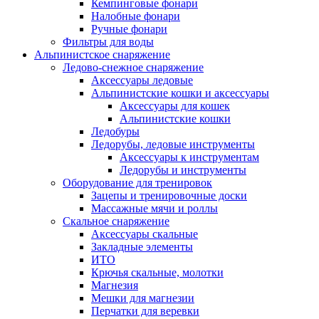
Кемпинговые фонари
Налобные фонари
Ручные фонари
Фильтры для воды
Альпинистское снаряжение
Ледово-снежное снаряжение
Аксессуары ледовые
Альпинистские кошки и аксессуары
Аксессуары для кошек
Альпинистские кошки
Ледобуры
Ледорубы, ледовые инструменты
Аксессуары к инструментам
Ледорубы и инструменты
Оборудование для тренировок
Зацепы и тренировочные доски
Массажные мячи и роллы
Скальное снаряжение
Аксессуары скальные
Закладные элементы
ИТО
Крючья скальные, молотки
Магнезия
Мешки для магнезии
Перчатки для веревки