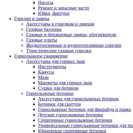
Насосы
Ремонт и запасные части
Юбки, фартуки
Горелки и лампы
Аксессуары к горелкам и лампам
Газовые баллоны
Газовые и бензиновые лампы, обогреватели
Газовые плиты
Жидкотопливные и мультитопливные горелки
Туристические газовые горелки
Горнолыжное снаряжение
Аксессуары для горных лыж
Инструменты
Камусы
Мази
Манжеты для горных лыж
Сушки для ботинок
Горнолыжные ботинки
Аксессуары для горнолыжных ботинок
Ботинки для скитура
Горнолыжные ботинки для фрирайда и парка
Детские горнолыжные ботинки
Спортивные горнолыжные ботинки
Универсальные горнолыжные ботинки для тр
Юниорские спортивные ботинки