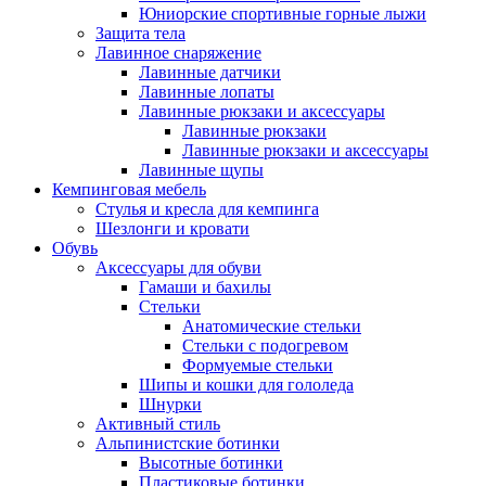
Юниорские спортивные горные лыжи
Защита тела
Лавинное снаряжение
Лавинные датчики
Лавинные лопаты
Лавинные рюкзаки и аксессуары
Лавинные рюкзаки
Лавинные рюкзаки и аксессуары
Лавинные щупы
Кемпинговая мебель
Стулья и кресла для кемпинга
Шезлонги и кровати
Обувь
Аксессуары для обуви
Гамаши и бахилы
Стельки
Анатомические стельки
Стельки с подогревом
Формуемые стельки
Шипы и кошки для гололеда
Шнурки
Активный стиль
Альпинистские ботинки
Высотные ботинки
Пластиковые ботинки