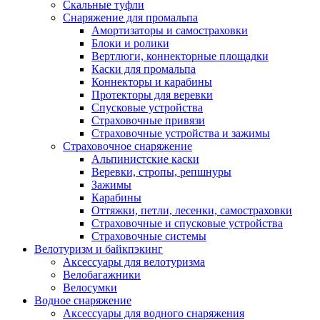
Скальные туфли
Снаряжение для промальпа
Амортизаторы и самостраховки
Блоки и ролики
Вертлюги, коннекторные площадки
Каски для промальпа
Коннекторы и карабины
Протекторы для веревки
Спусковые устройства
Страховочные привязи
Страховочные устройства и зажимы
Страховочное снаряжение
Альпинистские каски
Веревки, стропы, репшнуры
Зажимы
Карабины
Оттяжки, петли, лесенки, самостраховки
Страховочные и спусковые устройства
Страховочные системы
Велотуризм и байкпэкинг
Аксессуары для велотуризма
Велобагажники
Велосумки
Водное снаряжение
Аксессуары для водного снаряжения