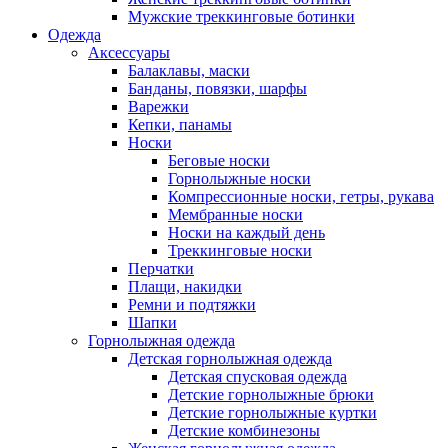
Мужские треккинговые ботинки
Одежда
Аксессуары
Балаклавы, маски
Банданы, повязки, шарфы
Варежки
Кепки, панамы
Носки
Беговые носки
Горнолыжные носки
Компрессионные носки, гетры, рукава
Мембранные носки
Носки на каждый день
Треккинговые носки
Перчатки
Плащи, накидки
Ремни и подтяжки
Шапки
Горнолыжная одежда
Детская горнолыжная одежда
Детская спусковая одежда
Детские горнолыжные брюки
Детские горнолыжные куртки
Детские комбинезоны