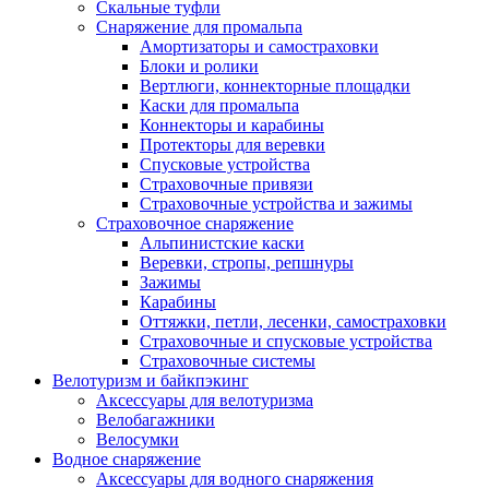
Скальные туфли
Снаряжение для промальпа
Амортизаторы и самостраховки
Блоки и ролики
Вертлюги, коннекторные площадки
Каски для промальпа
Коннекторы и карабины
Протекторы для веревки
Спусковые устройства
Страховочные привязи
Страховочные устройства и зажимы
Страховочное снаряжение
Альпинистские каски
Веревки, стропы, репшнуры
Зажимы
Карабины
Оттяжки, петли, лесенки, самостраховки
Страховочные и спусковые устройства
Страховочные системы
Велотуризм и байкпэкинг
Аксессуары для велотуризма
Велобагажники
Велосумки
Водное снаряжение
Аксессуары для водного снаряжения