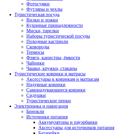
Фотосумки
Футляры и чехлы
Туристическая посуда
Вилки и ложки
Кухонные принадлежности
Миски, тарелки
Наборы туристической посуды
Походные кастрюли
Сковороды
Термосы
Фляги, канистры, ёмкости
Чайники
Чашки, кружки, стаканы
Туристические коврики и матрасы
Аксессуары к коврикам и матрасам
Надувные коврики
Самонадувающиеся коврики
Сидушки
Туристические пенки
Электроника и навигация
Бинокли
Источники питания
Аккумуляторы и пауэрбанки
Аксессуары для источников питания
Батарейки