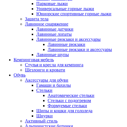
Парковые лыжи
Универсальные горные лыжи
Юниорские спортивные горные лыжи
Защита тела
Лавинное снаряжение
Лавинные датчики
Лавинные лопаты
Лавинные рюкзаки и аксессуары
Лавинные рюкзаки
Лавинные рюкзаки и аксессуары
Лавинные щупы
Кемпинговая мебель
Стулья и кресла для кемпинга
Шезлонги и кровати
Обувь
Аксессуары для обуви
Гамаши и бахилы
Стельки
Анатомические стельки
Стельки с подогревом
Формуемые стельки
Шипы и кошки для гололеда
Шнурки
Активный стиль
Альпинистские ботинки