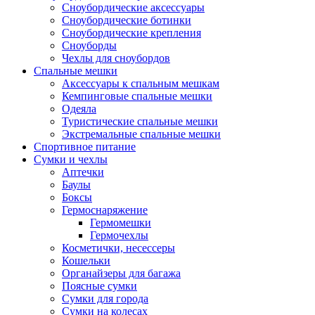
Сноубордические аксессуары
Сноубордические ботинки
Сноубордические крепления
Сноуборды
Чехлы для сноубордов
Спальные мешки
Аксессуары к спальным мешкам
Кемпинговые спальные мешки
Одеяла
Туристические спальные мешки
Экстремальные спальные мешки
Спортивное питание
Сумки и чехлы
Аптечки
Баулы
Боксы
Гермоснаряжение
Гермомешки
Гермочехлы
Косметички, несессеры
Кошельки
Органайзеры для багажа
Поясные сумки
Сумки для города
Сумки на колесах