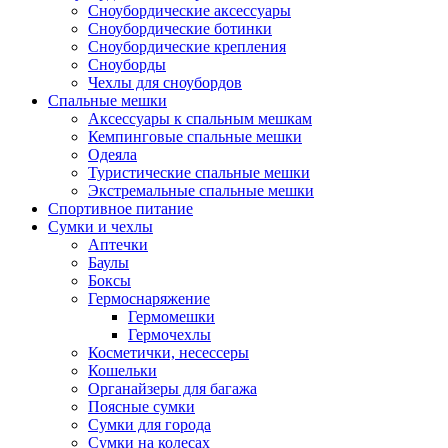
Сноубордические аксессуары
Сноубордические ботинки
Сноубордические крепления
Сноуборды
Чехлы для сноубордов
Спальные мешки
Аксессуары к спальным мешкам
Кемпинговые спальные мешки
Одеяла
Туристические спальные мешки
Экстремальные спальные мешки
Спортивное питание
Сумки и чехлы
Аптечки
Баулы
Боксы
Гермоснаряжение
Гермомешки
Гермочехлы
Косметички, несессеры
Кошельки
Органайзеры для багажа
Поясные сумки
Сумки для города
Сумки на колесах