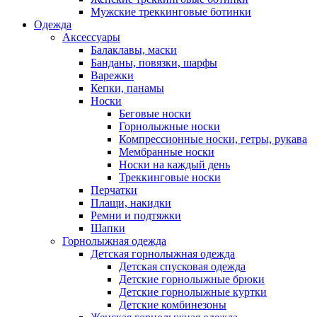
Мужские треккинговые ботинки
Одежда
Аксессуары
Балаклавы, маски
Банданы, повязки, шарфы
Варежки
Кепки, панамы
Носки
Беговые носки
Горнолыжные носки
Компрессионные носки, гетры, рукава
Мембранные носки
Носки на каждый день
Треккинговые носки
Перчатки
Плащи, накидки
Ремни и подтяжки
Шапки
Горнолыжная одежда
Детская горнолыжная одежда
Детская спусковая одежда
Детские горнолыжные брюки
Детские горнолыжные куртки
Детские комбинезоны