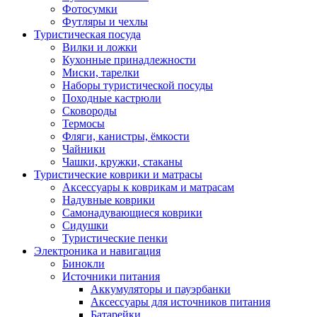
Фотосумки
Футляры и чехлы
Туристическая посуда
Вилки и ложки
Кухонные принадлежности
Миски, тарелки
Наборы туристической посуды
Походные кастрюли
Сковороды
Термосы
Фляги, канистры, ёмкости
Чайники
Чашки, кружки, стаканы
Туристические коврики и матрасы
Аксессуары к коврикам и матрасам
Надувные коврики
Самонадувающиеся коврики
Сидушки
Туристические пенки
Электроника и навигация
Бинокли
Источники питания
Аккумуляторы и пауэрбанки
Аксессуары для источников питания
Батарейки