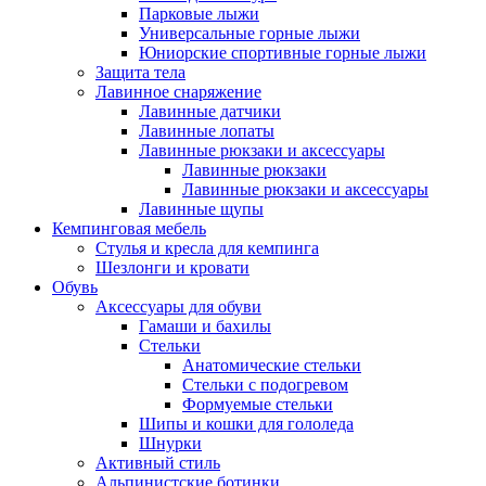
Парковые лыжи
Универсальные горные лыжи
Юниорские спортивные горные лыжи
Защита тела
Лавинное снаряжение
Лавинные датчики
Лавинные лопаты
Лавинные рюкзаки и аксессуары
Лавинные рюкзаки
Лавинные рюкзаки и аксессуары
Лавинные щупы
Кемпинговая мебель
Стулья и кресла для кемпинга
Шезлонги и кровати
Обувь
Аксессуары для обуви
Гамаши и бахилы
Стельки
Анатомические стельки
Стельки с подогревом
Формуемые стельки
Шипы и кошки для гололеда
Шнурки
Активный стиль
Альпинистские ботинки