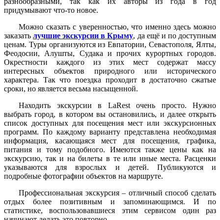
разнообразными, так как их авторы из года в год
придумывают что-то новое.
Можно сказать с уверенностью, что именно здесь можно
заказать
лучшие экскурсии в Крыму
, да ещё и по доступным
ценам. Туры организуются из Евпатории, Севастополя, Ялты,
Феодосии, Алушты, Судака и прочих курортных городов.
Окрестности каждого из этих мест содержат массу
интересных объектов природного или исторического
характера. Так что поездка проходит в достаточно сжатые
сроки, но является весьма насыщенной.
Находить экскурсии в LaRest очень просто. Нужно
выбрать город, в котором вы остановились, и далее открыть
список доступных для посещения мест или экскурсионных
программ. По каждому варианту представлена необходимая
информация, касающаяся мест для посещения, графика,
питания и тому подобного. Имеются также цены как на
экскурсию, так и на билеты в те или иные места. Расценки
указываются для взрослых и детей. Публикуются и
подробные фотографии объектов на маршруте.
Профессиональная экскурсия – отличный способ сделать
отдых более позитивным и запоминающимся. И по
статистике, воспользовавшиеся этим сервисом один раз
начинают делать это повторно.