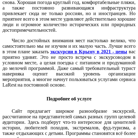
снова. Хорошая погода круглый год, комфортабельные пляжи,
а также постоянно развивающаяся инфраструктура
привлекает сюда не только россиян, но и иностранцев. Но
приятнее всего в этом месте удивляют действительно хорошие
люди и огромное количество исторических или природных
достопримечательностей.
Число достойных внимания мест настолько велико, что
самостоятельно мы не изучим и их малую часть. Лучше всего
в этом плане заказать
экскурсии в Крыму в 2021 - цены
вас
приятно удивят. Это не просто встреча с экскурсоводом в
условном месте, а целая поездка с питанием и продуманной
до мелочей программой. Даже самый требовательный турист
наверняка оценит высокий уровень организации
мероприятия, а многие начнут пользоваться услугами сервиса
LaRest на постоянной основе.
Подробнее об услуге
Сайт предлагает широкое разнообразие экскурсий,
рассчитанное на представителей самых разных групп целевой
аудитории. Здесь подберут что-то интересное для ценителей
истории, любителей походов, экстремалов, фуд-туризма, а
также отдыхающих с детьми. Программы становятся всё более