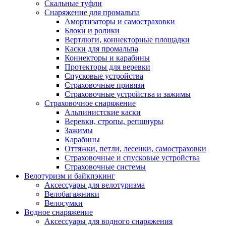
Скальные туфли
Снаряжение для промальпа
Амортизаторы и самостраховки
Блоки и ролики
Вертлюги, коннекторные площадки
Каски для промальпа
Коннекторы и карабины
Протекторы для веревки
Спусковые устройства
Страховочные привязи
Страховочные устройства и зажимы
Страховочное снаряжение
Альпинистские каски
Веревки, стропы, репшнуры
Зажимы
Карабины
Оттяжки, петли, лесенки, самостраховки
Страховочные и спусковые устройства
Страховочные системы
Велотуризм и байкпэкинг
Аксессуары для велотуризма
Велобагажники
Велосумки
Водное снаряжение
Аксессуары для водного снаряжения