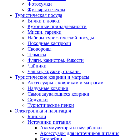
Фотосумки
Футляры и чехлы
Туристическая посуда
Вилки и ложки
Кухонные принадлежности
Миски, тарелки
Наборы туристической посуды
Походные кастрюли
Сковороды
Термосы
Фляги, канистры, ёмкости
Чайники
Чашки, кружки, стаканы
Туристические коврики и матрасы
Аксессуары к коврикам и матрасам
Надувные коврики
Самонадувающиеся коврики
Сидушки
Туристические пенки
Электроника и навигация
Бинокли
Источники питания
Аккумуляторы и пауэрбанки
Аксессуары для источников питания
Батарейки