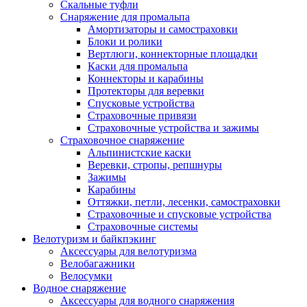
Скальные туфли
Снаряжение для промальпа
Амортизаторы и самостраховки
Блоки и ролики
Вертлюги, коннекторные площадки
Каски для промальпа
Коннекторы и карабины
Протекторы для веревки
Спусковые устройства
Страховочные привязи
Страховочные устройства и зажимы
Страховочное снаряжение
Альпинистские каски
Веревки, стропы, репшнуры
Зажимы
Карабины
Оттяжки, петли, лесенки, самостраховки
Страховочные и спусковые устройства
Страховочные системы
Велотуризм и байкпэкинг
Аксессуары для велотуризма
Велобагажники
Велосумки
Водное снаряжение
Аксессуары для водного снаряжения