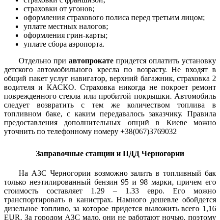
страховки от угонов;
оформления страхового полиса перед третьим лицом;
уплате местных налогов;
оформления грин-карты;
уплате сбора аэропорта.
Отдельно при
автопрокате
придется оплатить установку
детского автомобильного кресла по возрасту. Не входят в
общий пакет услуг навигатор, верхний багажник, страховка 2
водителя и КАСКО. Страховка никогда не покроет ремонт
поврежденного стекла или пробитой покрышки. Автомобиль
следует возвратить с тем же количеством топлива в
топливном баке, с каким передавалось заказчику. Правила
предоставления дополнительных опций в Киеве можно
уточнить по телефонному номеру +38(067)3769032
Заправочные станции и ПДД Черногории
На АЗС Черногории возможно залить в топливный бак
только неэтилированный бензин 95 и 98 марки, причем его
стоимость составляет 1.29 – 1.33 евро. Его можно
транспортировать в канистрах. Намного дешевле обойдется
дизельное топливо, за которое придется выложить всего 1,16
EUR. За городом АЗС мало, они не работают ночью, поэтому