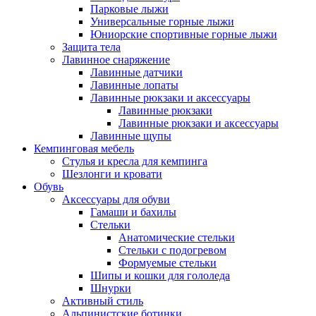
Парковые лыжи
Универсальные горные лыжи
Юниорские спортивные горные лыжи
Защита тела
Лавинное снаряжение
Лавинные датчики
Лавинные лопаты
Лавинные рюкзаки и аксессуары
Лавинные рюкзаки
Лавинные рюкзаки и аксессуары
Лавинные щупы
Кемпинговая мебель
Стулья и кресла для кемпинга
Шезлонги и кровати
Обувь
Аксессуары для обуви
Гамаши и бахилы
Стельки
Анатомические стельки
Стельки с подогревом
Формуемые стельки
Шипы и кошки для гололеда
Шнурки
Активный стиль
Альпинистские ботинки