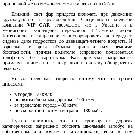
при первой же возможности стоит залить полный бак.
Ближний свет фар придется включать при движении
круглосуточно и круглогодично. Специалисты киевской
компании
VIP CAR
утверждают, что в Украине и в
Черногории запрещено перевозить 1-4-летних детей.
Категорически запрещено транспортировать на переднем
сиденье даже подростков до двенадцатилетнего возраста. И
взрослые, и дети обязаны пристегиваться ремнями
безопасности, причем водителю запрещено пользоваться
телефоном без гарнитуры. Категорически запрещается
применять шипованные покрышки и систему обнаружения
радаров.
Нельзя превышать скорость, потому что это грозит
штрафами:
в городе - 50 км/ч;
по автомобильным дорогам – 100 км\ч;
за пределами города – 80 км\ч;
по скоростной автомагистрали – 130 км\ч.
Нужно запомнить, что на черногорских дорогах
категорически запрещено обгонять школьный автобус на
собственном или взятом в
автопрокате
, если в нем