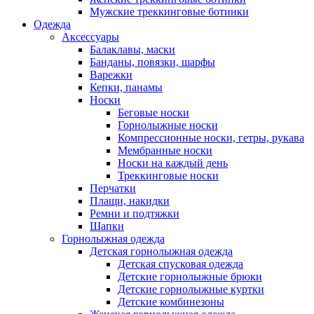
Мужские треккинговые ботинки
Одежда
Аксессуары
Балаклавы, маски
Банданы, повязки, шарфы
Варежки
Кепки, панамы
Носки
Беговые носки
Горнолыжные носки
Компрессионные носки, гетры, рукава
Мембранные носки
Носки на каждый день
Треккинговые носки
Перчатки
Плащи, накидки
Ремни и подтяжки
Шапки
Горнолыжная одежда
Детская горнолыжная одежда
Детская спусковая одежда
Детские горнолыжные брюки
Детские горнолыжные куртки
Детские комбинезоны