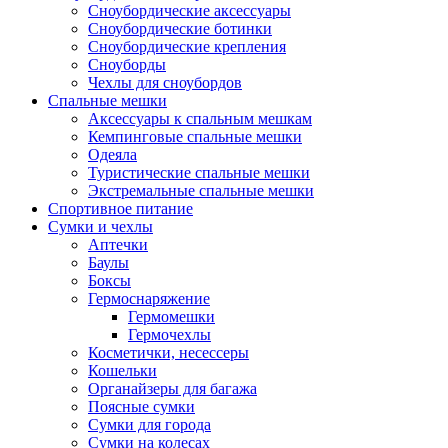
Сноубордические аксессуары
Сноубордические ботинки
Сноубордические крепления
Сноуборды
Чехлы для сноубордов
Спальные мешки
Аксессуары к спальным мешкам
Кемпинговые спальные мешки
Одеяла
Туристические спальные мешки
Экстремальные спальные мешки
Спортивное питание
Сумки и чехлы
Аптечки
Баулы
Боксы
Гермоснаряжение
Гермомешки
Гермочехлы
Косметички, несессеры
Кошельки
Органайзеры для багажа
Поясные сумки
Сумки для города
Сумки на колесах