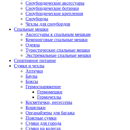
Сноубордические аксессуары
Сноубордические ботинки
Сноубордические крепления
Сноуборды
Чехлы для сноубордов
Спальные мешки
Аксессуары к спальным мешкам
Кемпинговые спальные мешки
Одеяла
Туристические спальные мешки
Экстремальные спальные мешки
Спортивное питание
Сумки и чехлы
Аптечки
Баулы
Боксы
Гермоснаряжение
Гермомешки
Гермочехлы
Косметички, несессеры
Кошельки
Органайзеры для багажа
Поясные сумки
Сумки для города
Сумки на колесах