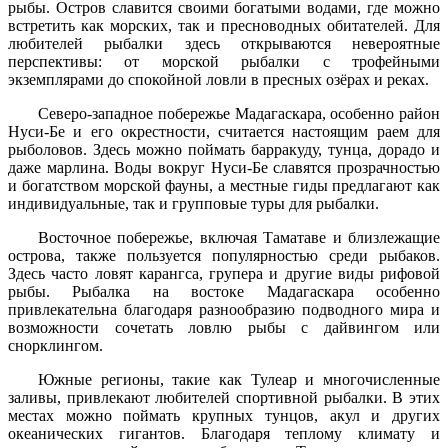
рыбы. Остров славится своими богатыми водами, где можно
встретить как морских, так и пресноводных обитателей. Для
любителей рыбалки здесь открываются невероятные
перспективы: от морской рыбалки с трофейными
экземплярами до спокойной ловли в пресных озёрах и реках.
Северо-западное побережье Мадагаскара, особенно район
Нуси-Бе и его окрестности, считается настоящим раем для
рыболовов. Здесь можно поймать барракуду, тунца, дорадо и
даже марлина. Воды вокруг Нуси-Бе славятся прозрачностью
и богатством морской фауны, а местные гиды предлагают как
индивидуальные, так и групповые туры для рыбалки.
Восточное побережье, включая Таматаве и близлежащие
острова, также пользуется популярностью среди рыбаков.
Здесь часто ловят карангса, групера и другие виды рифовой
рыбы. Рыбалка на востоке Мадагаскара особенно
привлекательна благодаря разнообразию подводного мира и
возможности сочетать ловлю рыбы с дайвингом или
снорклингом.
Южные регионы, такие как Тулеар и многочисленные
заливы, привлекают любителей спортивной рыбалки. В этих
местах можно поймать крупных тунцов, акул и других
океанических гигантов. Благодаря теплому климату и