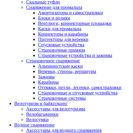
Скальные туфли
Снаряжение для промальпа
Амортизаторы и самостраховки
Блоки и ролики
Вертлюги, коннекторные площадки
Каски для промальпа
Коннекторы и карабины
Протекторы для веревки
Спусковые устройства
Страховочные привязи
Страховочные устройства и зажимы
Страховочное снаряжение
Альпинистские каски
Веревки, стропы, репшнуры
Зажимы
Карабины
Оттяжки, петли, лесенки, самостраховки
Страховочные и спусковые устройства
Страховочные системы
Велотуризм и байкпэкинг
Аксессуары для велотуризма
Велобагажники
Велосумки
Водное снаряжение
Аксессуары для водного снаряжения