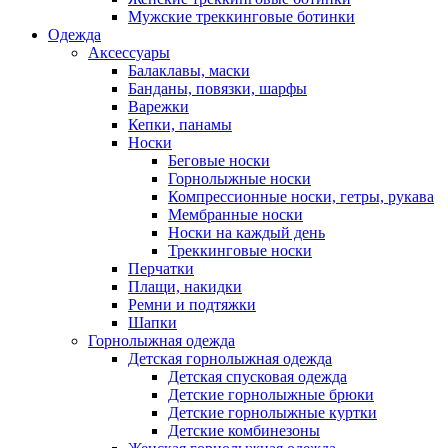
Мужские треккинговые ботинки
Одежда
Аксессуары
Балаклавы, маски
Банданы, повязки, шарфы
Варежки
Кепки, панамы
Носки
Беговые носки
Горнолыжные носки
Компрессионные носки, гетры, рукава
Мембранные носки
Носки на каждый день
Треккинговые носки
Перчатки
Плащи, накидки
Ремни и подтяжки
Шапки
Горнолыжная одежда
Детская горнолыжная одежда
Детская спусковая одежда
Детские горнолыжные брюки
Детские горнолыжные куртки
Детские комбинезоны