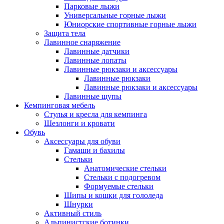
Парковые лыжи
Универсальные горные лыжи
Юниорские спортивные горные лыжи
Защита тела
Лавинное снаряжение
Лавинные датчики
Лавинные лопаты
Лавинные рюкзаки и аксессуары
Лавинные рюкзаки
Лавинные рюкзаки и аксессуары
Лавинные щупы
Кемпинговая мебель
Стулья и кресла для кемпинга
Шезлонги и кровати
Обувь
Аксессуары для обуви
Гамаши и бахилы
Стельки
Анатомические стельки
Стельки с подогревом
Формуемые стельки
Шипы и кошки для гололеда
Шнурки
Активный стиль
Альпинистские ботинки