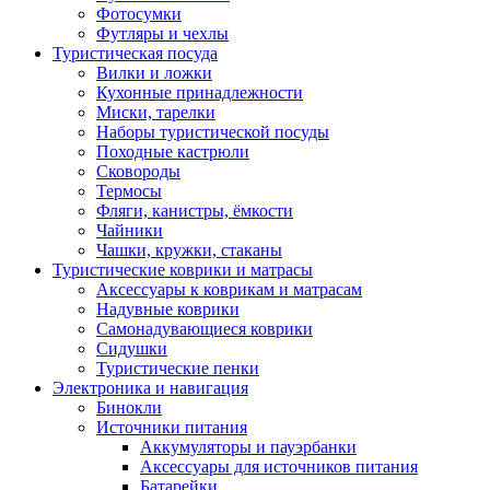
Фотосумки
Футляры и чехлы
Туристическая посуда
Вилки и ложки
Кухонные принадлежности
Миски, тарелки
Наборы туристической посуды
Походные кастрюли
Сковороды
Термосы
Фляги, канистры, ёмкости
Чайники
Чашки, кружки, стаканы
Туристические коврики и матрасы
Аксессуары к коврикам и матрасам
Надувные коврики
Самонадувающиеся коврики
Сидушки
Туристические пенки
Электроника и навигация
Бинокли
Источники питания
Аккумуляторы и пауэрбанки
Аксессуары для источников питания
Батарейки