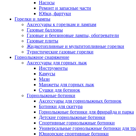
Насосы
Ремонт и запасные части
Юбки, фартуки
Горелки и лампы
Аксессуары к горелкам и лампам
Газовые баллоны
Газовые и бензиновые лампы, обогреватели
Газовые плиты
Жидкотопливные и мультитопливные горелки
Туристические газовые горелки
Горнолыжное снаряжение
Аксессуары для горных лыж
Инструменты
Камусы
Мази
Манжеты для горных лыж
Сушки для ботинок
Горнолыжные ботинки
Аксессуары для горнолыжных ботинок
Ботинки для скитура
Горнолыжные ботинки для фрирайда и парка
Детские горнолыжные ботинки
Спортивные горнолыжные ботинки
Универсальные горнолыжные ботинки для тр
Юниорские спортивные ботинки