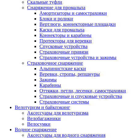
Скальные туфли
Снаряжение для промальпа
Амортизаторы и самостраховки
Блоки и ролики
Вертлюги, коннекторные площадки
Каски для промальпа
Коннекторы и карабины
Протекторы для веревки
Спусковые устройства
Страховочные привязи
Страховочные устройства и зажимы
Страховочное снаряжение
Альпинистские каски
Веревки, стропы, репшнуры
Зажимы
Карабины
Оттяжки, петли, лесенки, самостраховки
Страховочные и спусковые устройства
Страховочные системы
Велотуризм и байкпэкинг
Аксессуары для велотуризма
Велобагажники
Велосумки
Водное снаряжение
Аксессуары для водного снаряжения