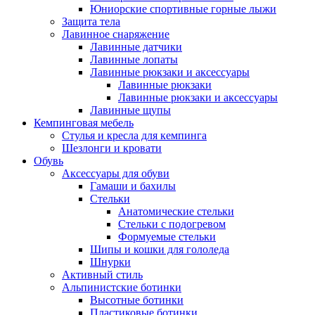
Юниорские спортивные горные лыжи
Защита тела
Лавинное снаряжение
Лавинные датчики
Лавинные лопаты
Лавинные рюкзаки и аксессуары
Лавинные рюкзаки
Лавинные рюкзаки и аксессуары
Лавинные щупы
Кемпинговая мебель
Стулья и кресла для кемпинга
Шезлонги и кровати
Обувь
Аксессуары для обуви
Гамаши и бахилы
Стельки
Анатомические стельки
Стельки с подогревом
Формуемые стельки
Шипы и кошки для гололеда
Шнурки
Активный стиль
Альпинистские ботинки
Высотные ботинки
Пластиковые ботинки