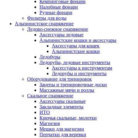
Кемпинговые фонари
Налобные фонари
Ручные фонари
Фильтры для воды
Альпинистское снаряжение
Ледово-снежное снаряжение
Аксессуары ледовые
Альпинистские кошки и аксессуары
Аксессуары для кошек
Альпинистские кошки
Ледобуры
Ледорубы, ледовые инструменты
Аксессуары к инструментам
Ледорубы и инструменты
Оборудование для тренировок
Зацепы и тренировочные доски
Массажные мячи и роллы
Скальное снаряжение
Аксессуары скальные
Закладные элементы
ИТО
Крючья скальные, молотки
Магнезия
Мешки для магнезии
Перчатки для веревки