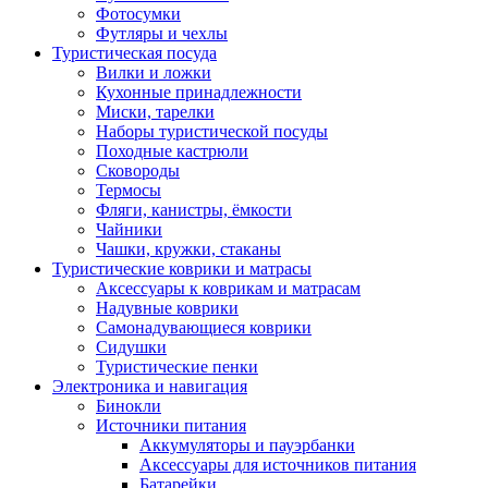
Фотосумки
Футляры и чехлы
Туристическая посуда
Вилки и ложки
Кухонные принадлежности
Миски, тарелки
Наборы туристической посуды
Походные кастрюли
Сковороды
Термосы
Фляги, канистры, ёмкости
Чайники
Чашки, кружки, стаканы
Туристические коврики и матрасы
Аксессуары к коврикам и матрасам
Надувные коврики
Самонадувающиеся коврики
Сидушки
Туристические пенки
Электроника и навигация
Бинокли
Источники питания
Аккумуляторы и пауэрбанки
Аксессуары для источников питания
Батарейки