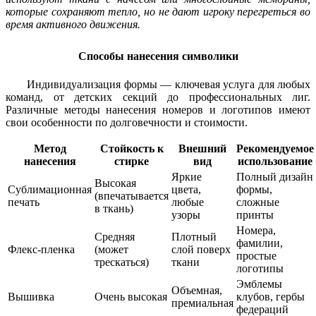
которые сохраняют тепло, но не дают игроку перегреться во
время активного движения.
Способы нанесения символики
Индивидуализация формы — ключевая услуга для любых
команд, от детских секций до профессиональных лиг.
Различные методы нанесения номеров и логотипов имеют
свои особенности по долговечности и стоимости.
Метод
Стойкость к
Внешний
Рекомендуемое
нанесения
стирке
вид
использование
Яркие
Полный дизайн
Высокая
Сублимационная
цвета,
формы,
(впечатывается
печать
любые
сложные
в ткань)
узоры
принты
Номера,
Средняя
Плотный
фамилии,
Флекс-пленка
(может
слой поверх
простые
трескаться)
ткани
логотипы
Эмблемы
Объемная,
Вышивка
Очень высокая
клубов, гербы
премиальная
федераций