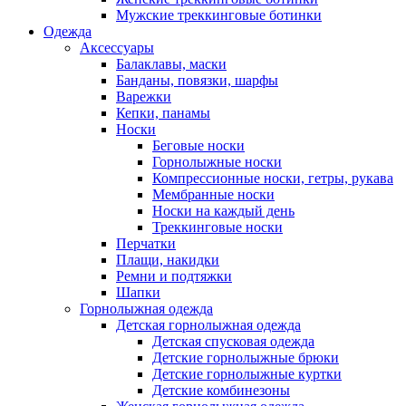
Мужские треккинговые ботинки
Одежда
Аксессуары
Балаклавы, маски
Банданы, повязки, шарфы
Варежки
Кепки, панамы
Носки
Беговые носки
Горнолыжные носки
Компрессионные носки, гетры, рукава
Мембранные носки
Носки на каждый день
Треккинговые носки
Перчатки
Плащи, накидки
Ремни и подтяжки
Шапки
Горнолыжная одежда
Детская горнолыжная одежда
Детская спусковая одежда
Детские горнолыжные брюки
Детские горнолыжные куртки
Детские комбинезоны