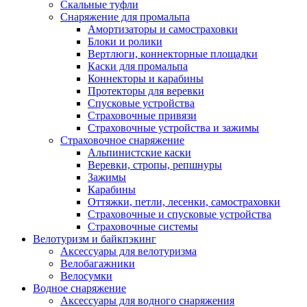
Скальные туфли
Снаряжение для промальпа
Амортизаторы и самостраховки
Блоки и ролики
Вертлюги, коннекторные площадки
Каски для промальпа
Коннекторы и карабины
Протекторы для веревки
Спусковые устройства
Страховочные привязи
Страховочные устройства и зажимы
Страховочное снаряжение
Альпинистские каски
Веревки, стропы, репшнуры
Зажимы
Карабины
Оттяжки, петли, лесенки, самостраховки
Страховочные и спусковые устройства
Страховочные системы
Велотуризм и байкпэкинг
Аксессуары для велотуризма
Велобагажники
Велосумки
Водное снаряжение
Аксессуары для водного снаряжения