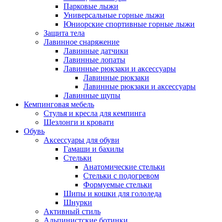
Парковые лыжи
Универсальные горные лыжи
Юниорские спортивные горные лыжи
Защита тела
Лавинное снаряжение
Лавинные датчики
Лавинные лопаты
Лавинные рюкзаки и аксессуары
Лавинные рюкзаки
Лавинные рюкзаки и аксессуары
Лавинные щупы
Кемпинговая мебель
Стулья и кресла для кемпинга
Шезлонги и кровати
Обувь
Аксессуары для обуви
Гамаши и бахилы
Стельки
Анатомические стельки
Стельки с подогревом
Формуемые стельки
Шипы и кошки для гололеда
Шнурки
Активный стиль
Альпинистские ботинки