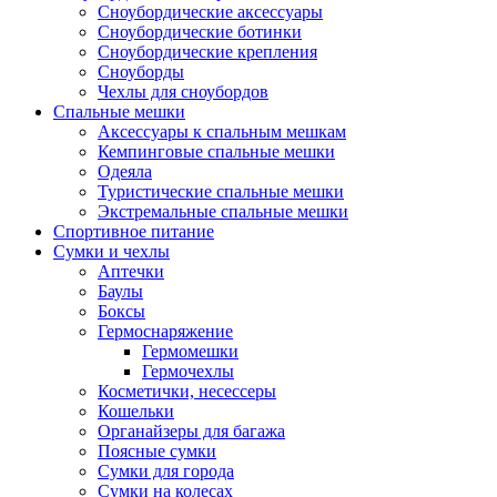
Сноубордические аксессуары
Сноубордические ботинки
Сноубордические крепления
Сноуборды
Чехлы для сноубордов
Спальные мешки
Аксессуары к спальным мешкам
Кемпинговые спальные мешки
Одеяла
Туристические спальные мешки
Экстремальные спальные мешки
Спортивное питание
Сумки и чехлы
Аптечки
Баулы
Боксы
Гермоснаряжение
Гермомешки
Гермочехлы
Косметички, несессеры
Кошельки
Органайзеры для багажа
Поясные сумки
Сумки для города
Сумки на колесах