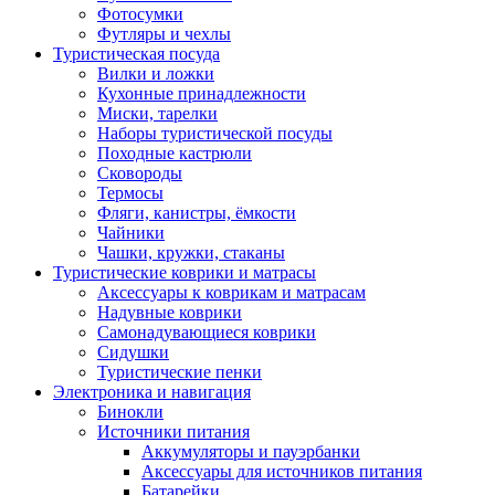
Фотосумки
Футляры и чехлы
Туристическая посуда
Вилки и ложки
Кухонные принадлежности
Миски, тарелки
Наборы туристической посуды
Походные кастрюли
Сковороды
Термосы
Фляги, канистры, ёмкости
Чайники
Чашки, кружки, стаканы
Туристические коврики и матрасы
Аксессуары к коврикам и матрасам
Надувные коврики
Самонадувающиеся коврики
Сидушки
Туристические пенки
Электроника и навигация
Бинокли
Источники питания
Аккумуляторы и пауэрбанки
Аксессуары для источников питания
Батарейки