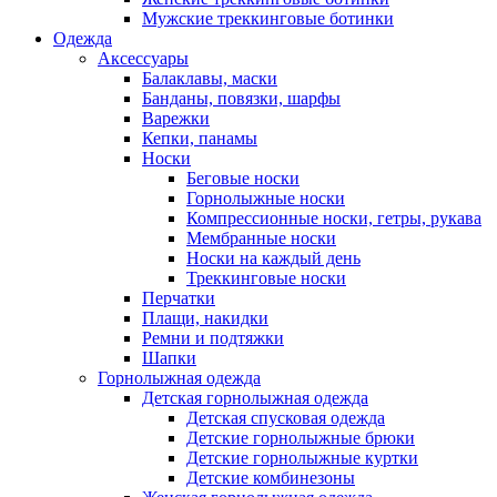
Мужские треккинговые ботинки
Одежда
Аксессуары
Балаклавы, маски
Банданы, повязки, шарфы
Варежки
Кепки, панамы
Носки
Беговые носки
Горнолыжные носки
Компрессионные носки, гетры, рукава
Мембранные носки
Носки на каждый день
Треккинговые носки
Перчатки
Плащи, накидки
Ремни и подтяжки
Шапки
Горнолыжная одежда
Детская горнолыжная одежда
Детская спусковая одежда
Детские горнолыжные брюки
Детские горнолыжные куртки
Детские комбинезоны