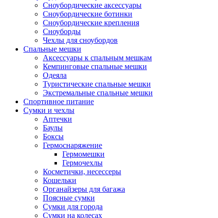
Сноубордические аксессуары
Сноубордические ботинки
Сноубордические крепления
Сноуборды
Чехлы для сноубордов
Спальные мешки
Аксессуары к спальным мешкам
Кемпинговые спальные мешки
Одеяла
Туристические спальные мешки
Экстремальные спальные мешки
Спортивное питание
Сумки и чехлы
Аптечки
Баулы
Боксы
Гермоснаряжение
Гермомешки
Гермочехлы
Косметички, несессеры
Кошельки
Органайзеры для багажа
Поясные сумки
Сумки для города
Сумки на колесах