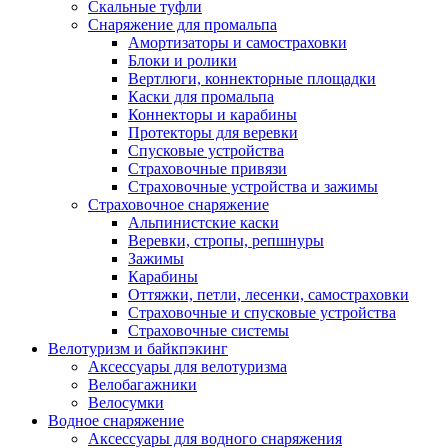
Скальные туфли
Снаряжение для промальпа
Амортизаторы и самостраховки
Блоки и ролики
Вертлюги, коннекторные площадки
Каски для промальпа
Коннекторы и карабины
Протекторы для веревки
Спусковые устройства
Страховочные привязи
Страховочные устройства и зажимы
Страховочное снаряжение
Альпинистские каски
Веревки, стропы, репшнуры
Зажимы
Карабины
Оттяжки, петли, лесенки, самостраховки
Страховочные и спусковые устройства
Страховочные системы
Велотуризм и байкпэкинг
Аксессуары для велотуризма
Велобагажники
Велосумки
Водное снаряжение
Аксессуары для водного снаряжения