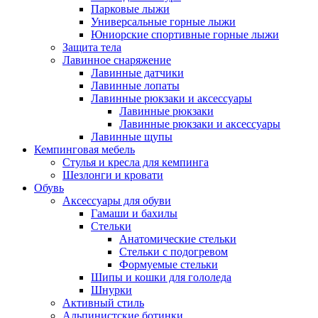
Парковые лыжи
Универсальные горные лыжи
Юниорские спортивные горные лыжи
Защита тела
Лавинное снаряжение
Лавинные датчики
Лавинные лопаты
Лавинные рюкзаки и аксессуары
Лавинные рюкзаки
Лавинные рюкзаки и аксессуары
Лавинные щупы
Кемпинговая мебель
Стулья и кресла для кемпинга
Шезлонги и кровати
Обувь
Аксессуары для обуви
Гамаши и бахилы
Стельки
Анатомические стельки
Стельки с подогревом
Формуемые стельки
Шипы и кошки для гололеда
Шнурки
Активный стиль
Альпинистские ботинки