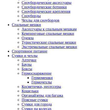
Сноубордические аксессуары
Сноубордические ботинки
Сноубордические крепления
Сноуборды
Чехлы для сноубордов
Спальные мешки
Аксессуары к спальным мешкам
Кемпинговые спальные мешки
Одеяла
Туристические спальные мешки
Экстремальные спальные мешки
Спортивное питание
Сумки и чехлы
Аптечки
Баулы
Боксы
Гермоснаряжение
Гермомешки
Гермочехлы
Косметички, несессеры
Кошельки
Органайзеры для багажа
Поясные сумки
Сумки для города
Сумки на колесах