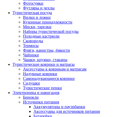
Фотосумки
Футляры и чехлы
Туристическая посуда
Вилки и ложки
Кухонные принадлежности
Миски, тарелки
Наборы туристической посуды
Походные кастрюли
Сковороды
Термосы
Фляги, канистры, ёмкости
Чайники
Чашки, кружки, стаканы
Туристические коврики и матрасы
Аксессуары к коврикам и матрасам
Надувные коврики
Самонадувающиеся коврики
Сидушки
Туристические пенки
Электроника и навигация
Бинокли
Источники питания
Аккумуляторы и пауэрбанки
Аксессуары для источников питания
Батарейки