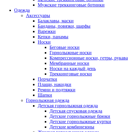
Мужские треккинговые ботинки
Одежда
Аксессуары
Балаклавы, маски
Банданы, повязки, шарфы
Варежки
Кепки, панамы
Носки
Беговые носки
Горнолыжные носки
Компрессионные носки, гетры, рукава
Мембранные носки
Носки на каждый день
Треккинговые носки
Перчатки
Плащи, накидки
Ремни и подтяжки
Шапки
Горнолыжная одежда
Детская горнолыжная одежда
Детская спусковая одежда
Детские горнолыжные брюки
Детские горнолыжные куртки
Детские комбинезоны