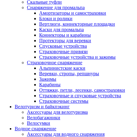
Скальные туфли
Снаряжение для промальпа
Амортизаторы и самостраховки
Блоки и ролики
Вертлюги, коннекторные площадки
Каски для промальпа
Коннекторы и карабины
Протекторы для веревки
Спусковые устройства
Страховочные привязи
Страховочные устройства и зажимы
Страховочное снаряжение
Альпинистские каски
Веревки, стропы, репшнуры
Зажимы
Карабины
Оттяжки, петли, лесенки, самостраховки
Страховочные и спусковые устройства
Страховочные системы
Велотуризм и байкпэкинг
Аксессуары для велотуризма
Велобагажники
Велосумки
Водное снаряжение
Аксессуары для водного снаряжения