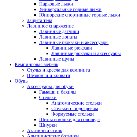
Парковые лыжи
Универсальные горные лыжи
Юниорские спортивные горные лыжи
Защита тела
Лавинное снаряжение
Лавинные датчики
Лавинные лопаты
Лавинные рюкзаки и аксессуары
Лавинные рюкзаки
Лавинные рюкзаки и аксессуары
Лавинные щупы
Кемпинговая мебель
Стулья и кресла для кемпинга
Шезлонги и кровати
Обувь
Аксессуары для обуви
Гамаши и бахилы
Стельки
Анатомические стельки
Стельки с подогревом
Формуемые стельки
Шипы и кошки для гололеда
Шнурки
Активный стиль
Альпинистские ботинки