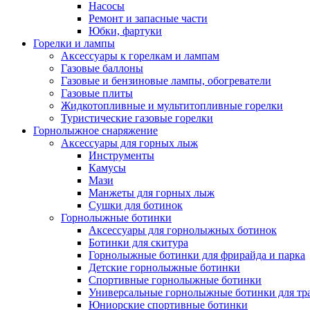
Насосы
Ремонт и запасные части
Юбки, фартуки
Горелки и лампы
Аксессуары к горелкам и лампам
Газовые баллоны
Газовые и бензиновые лампы, обогреватели
Газовые плиты
Жидкотопливные и мультитопливные горелки
Туристические газовые горелки
Горнолыжное снаряжение
Аксессуары для горных лыж
Инструменты
Камусы
Мази
Манжеты для горных лыж
Сушки для ботинок
Горнолыжные ботинки
Аксессуары для горнолыжных ботинок
Ботинки для скитура
Горнолыжные ботинки для фрирайда и парка
Детские горнолыжные ботинки
Спортивные горнолыжные ботинки
Универсальные горнолыжные ботинки для тр
Юниорские спортивные ботинки