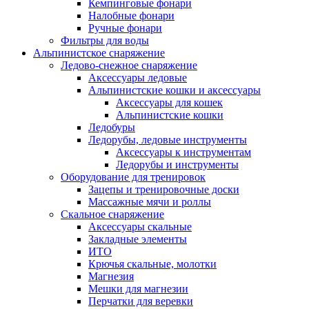
Кемпинговые фонари
Налобные фонари
Ручные фонари
Фильтры для воды
Альпинистское снаряжение
Ледово-снежное снаряжение
Аксессуары ледовые
Альпинистские кошки и аксессуары
Аксессуары для кошек
Альпинистские кошки
Ледобуры
Ледорубы, ледовые инструменты
Аксессуары к инструментам
Ледорубы и инструменты
Оборудование для тренировок
Зацепы и тренировочные доски
Массажные мячи и роллы
Скальное снаряжение
Аксессуары скальные
Закладные элементы
ИТО
Крючья скальные, молотки
Магнезия
Мешки для магнезии
Перчатки для веревки