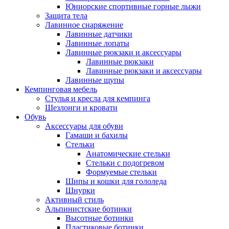
Юниорские спортивные горные лыжи
Защита тела
Лавинное снаряжение
Лавинные датчики
Лавинные лопаты
Лавинные рюкзаки и аксессуары
Лавинные рюкзаки
Лавинные рюкзаки и аксессуары
Лавинные щупы
Кемпинговая мебель
Стулья и кресла для кемпинга
Шезлонги и кровати
Обувь
Аксессуары для обуви
Гамаши и бахилы
Стельки
Анатомические стельки
Стельки с подогревом
Формуемые стельки
Шипы и кошки для гололеда
Шнурки
Активный стиль
Альпинистские ботинки
Высотные ботинки
Пластиковые ботинки