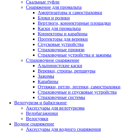
Скальные туфли
Снаряжение для промальпа
Амортизаторы и самостраховки
Блоки и ролики
Вертлюги, коннекторные площадки
Каски для промальпа
Коннекторы и карабины
Протекторы для веревки
Спусковые устройства
Страховочные привязи
Страховочные устройства и зажимы
Страховочное снаряжение
Альпинистские каски
Веревки, стропы, репшнуры
Зажимы
Карабины
Оттяжки, петли, лесенки, самостраховки
Страховочные и спусковые устройства
Страховочные системы
Велотуризм и байкпэкинг
Аксессуары для велотуризма
Велобагажники
Велосумки
Водное снаряжение
Аксессуары для водного снаряжения